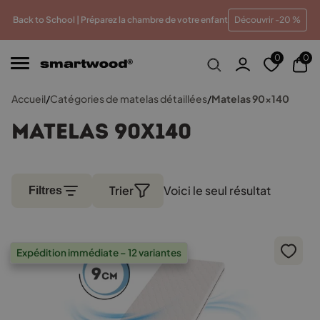
u meilleur prix
Paiements en plusieurs fois sans frais
T
Back to School | Préparez la chambre de votre enfant
Découvrir -20 %
0
0
Accueil
/
Catégories de matelas détaillées
/
Matelas 90x140
Matelas 90x140
Trier
Voici le seul résultat
Filtres
Expédition immédiate – 12 variantes