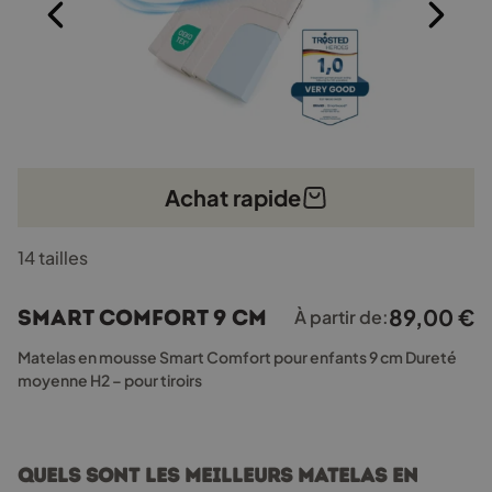
Achat rapide
Ce
14 tailles
produit
a
plusieurs
89,00
€
Smart Comfort 9 cm
À partir de:
variations.
Les
Matelas en mousse Smart Comfort pour enfants 9 cm Dureté
options
moyenne H2 – pour tiroirs
peuvent
être
choisies
sur
Quels sont les meilleurs matelas en