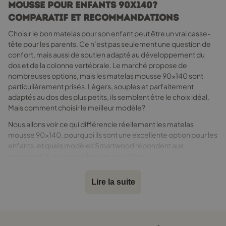
la
mousse pour enfants 90x140?
page
Comparatif et recommandations
du
produit
Choisir le bon matelas pour son enfant peut être un vrai casse-
tête pour les parents. Ce n’est pas seulement une question de
confort, mais aussi de soutien adapté au développement du
dos et de la colonne vertébrale. Le marché propose de
nombreuses options, mais les matelas mousse 90x140 sont
particulièrement prisés. Légers, souples et parfaitement
adaptés au dos des plus petits, ils semblent être le choix idéal.
Mais comment choisir le meilleur modèle?
Nous allons voir ce qui différencie réellement les matelas
mousse 90x140, pourquoi ils sont une excellente option pour les
enfants, et quels modèles Smartwood répondent aux
exigences d’un sommeil sain et réparateur.
Lire la suite
Pourquoi un matelas mousse 90x140
est-il idéal pour les enfants?
Les enfants sont en mouvement toute la journée… et même
toute la nuit! Il leur faut donc un matelas qui s’adapte