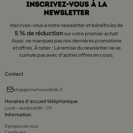
INSCRIVEZ-VOUS À LA
parfaitement à leur morphologie tout en maintenant un bon
NEWSLETTER
alignement de la colonne vertébrale.
Avantages des matelas en mousse:
Inscrivez-vous à notre newsletter et bénéficiez de
5 % de réduction
sur votre premier achat!
Élasticité optimale – Un matelas enfant 140x90 épouse les
Aussi, ne manquez pas nos dernières promotions
formes du corps et réduit les points de pression.
et offres. À noter : La remise du newsletter ne se
Ventilation naturelle – Contrairement aux matelas qui
cumule pas avec d’autres offres en cours.
retiennent l’humidité, la mousse laisse circuler l’air, évitant
ainsi la transpiration excessive.
Propriétés hypoallergéniques – Les matelas enfant 120x90
Contact
de Smartwood sont conçus avec des matériaux qui limitent
l’accumulation des acariens et autres allergènes.
shop@smartwoodkids.fr
Le matelas lit bebe 90x140 doit garantir une fermeté suffisante
Horaires d'accueil téléphonique
pour bien soutenir le corps en pleine croissance, sans être trop
Lundi – vendredi:8h – 17h
dur ni trop mou.
Information
À propos de nous
Comment bien choisir un matelas
Certificats