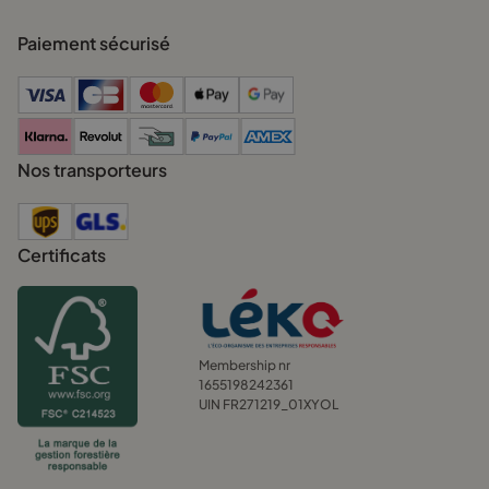
Paiement sécurisé
Nos transporteurs
Certificats
Membership nr
1655198242361
UIN FR271219_01XYOL