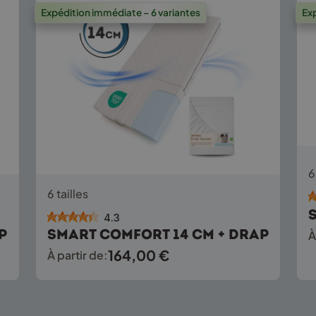
Expédition immédiate – 6 variantes
Ex
Ce
6
pro
Ce
a
6 tailles
produit
plu
a
4.3
var
plusieurs
p
Smart Comfort 14 cm + drap
À
Le
variations.
opt
164,00
€
À partir de:
Les
pe
options
êtr
peuvent
cho
être
sur
choisies