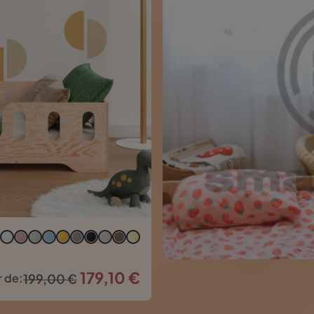
179,10
€
Le
Le
r de:
199,00
€
prix
prix