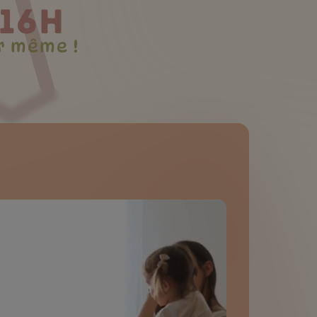
16H
r même !