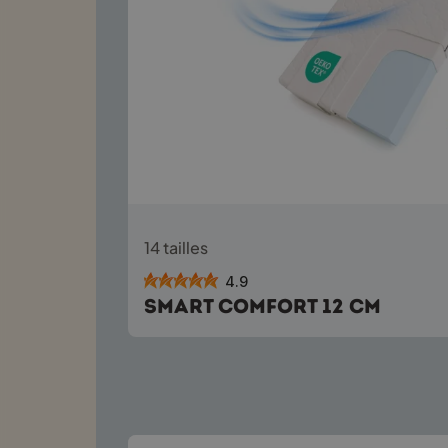
Ce
14 tailles
produit
a
4.9
plusieurs
Smart Comfort 12 cm
variations.
Les
options
peuvent
être
choisies
sur