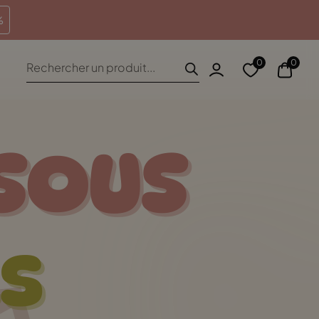
heures
Retours sous 100 jours
%
Recherche
0
0
de
produits
 SOUS
s