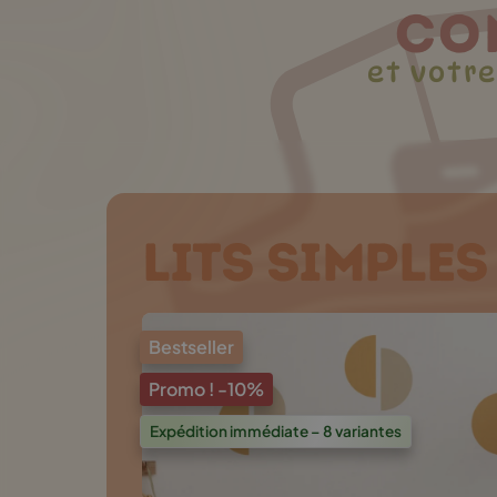
CO
et votr
LITS SIMPLES
Bestseller
Promo !
-10%
Expédition immédiate – 8 variantes