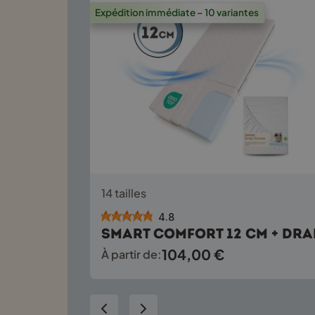
la
Expédition immédiate – 10 variantes
page
du
produit
Ce
14 tailles
produit
a
4.8
plusieurs
Smart Comfort 12 cm + dra
variations.
104,00
€
À partir de:
Les
options
peuvent
être
choisies