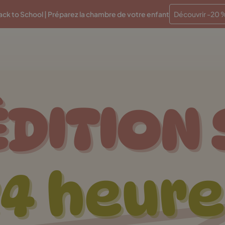
Paiements en plusieurs fois sans frais
Traitement en 48 
ck to School | Préparez la chambre de votre enfant
Découvrir -20 
DITION
24 heure