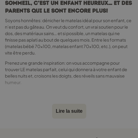
la
sommeil, c’est un enfant heureux… et des
page
parents qui le sont encore plus!
du
produit
Soyons honnêtes: dénicher le matelas idéal pour son enfant, ce
n’est pas du gâteau. On veut du confort, un vrai soutien pour le
dos, des matériaux sains… et si possible, un matelas qui ne
finisse pas aplati au bout de quelques mois. Entre les formats
(matelas bébé 70x100, matelas enfant 70x100, etc.), on peut
vite être perdu.
Prenez une grande inspiration: on vous accompagne pour
trouver LE matelas parfait, celui qui donnera à votre enfant de
belles nuits et, croisons les doigts, des réveils sans mauvaise
humeur.
Pourquoi la taille 70x100 cm est-
elle idéale pour un enfant?
Lire la suite
Le matelas enfant 100x70, c’est pile poil ce qu’il faut pour un lit
bébé ou un petit lit d’enfant. Pas trop grand, pas trop petit, il
laisse suffisamment de place pour que votre bout de chou
puisse gigoter, se retourner et s’endormir confortablement.