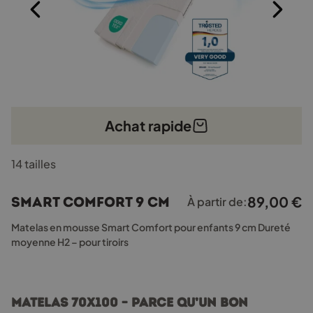
Achat rapide
Ce
14 tailles
produit
a
plusieurs
89,00
€
Smart Comfort 9 cm
À partir de:
variations.
Les
Matelas en mousse Smart Comfort pour enfants 9 cm Dureté
options
moyenne H2 – pour tiroirs
peuvent
être
choisies
sur
Matelas 70x100 – Parce qu’un bon