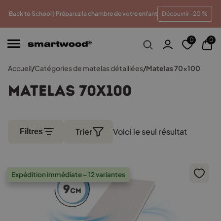
u meilleur prix
Paiements en plusieurs fois sans frais
Back to School | Préparez la chambre de votre enfant
Découvrir -20 %
0
0
Accueil
/
Catégories de matelas détaillées
/
Matelas 70x100
Matelas 70x100
Trier
Voici le seul résultat
Filtres
Expédition immédiate – 12 variantes