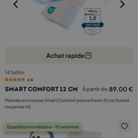
Achat rapide
Ce
14 tailles
produit
a
4.9
plusieurs
89,00
€
Smart Comfort 12 cm
À partir de:
variations.
Les
Matelas en mousse Smart Comfort pour enfants 12 cm Dureté
options
moyenne H2
peuvent
être
choisies
Expédition immédiate – 10 variantes
sur