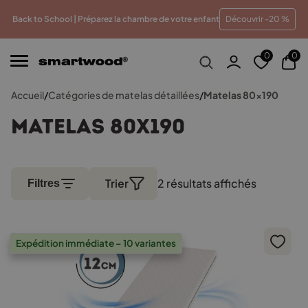
 meilleur prix
Paiements en plusieurs fois sans frais
T
Back to School | Préparez la chambre de votre enfant
Découvrir -20 %
0
0
Accueil
/
Catégories de matelas détaillées
/
Matelas 80x190
Matelas 80x190
Trier
2 résultats affichés
Trié
Filtres
par
popularit
Expédition immédiate – 10 variantes