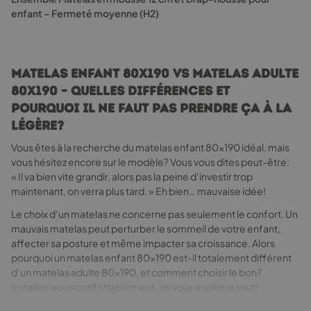
peuvent
enfant – Fermeté moyenne (H2)
être
choisies
sur
la
Matelas enfant 80x190 vs matelas adulte
page
80x190 – quelles différences et
du
pourquoi il ne faut pas prendre ça à la
produit
légère?
Vous êtes à la recherche du matelas enfant 80x190 idéal, mais
vous hésitez encore sur le modèle? Vous vous dites peut-être:
« Il va bien vite grandir, alors pas la peine d’investir trop
maintenant, on verra plus tard. »
Eh bien… mauvaise idée!
Le choix d’un matelas ne concerne pas seulement le confort. Un
mauvais matelas peut perturber le sommeil de votre enfant,
affecter sa posture et même impacter sa croissance. Alors
pourquoi un matelas enfant 80x190 est-il totalement différent
d’un matelas adulte 80x190, et comment choisir le bon?
Installez-vous confortablement, on vous explique tout!