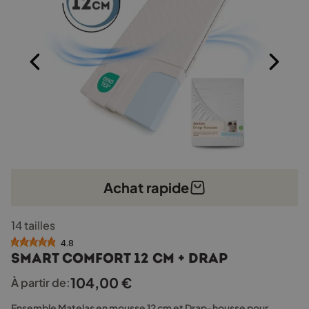
la
page
du
produit
Achat rapide
Ce
14 tailles
produit
a
4.8
Smart Comfort 12 cm + drap
plusieurs
variations.
104,00
€
À partir de:
Les
options
Ensemble Matelas en mousse 12 cm et Drap-housse pour