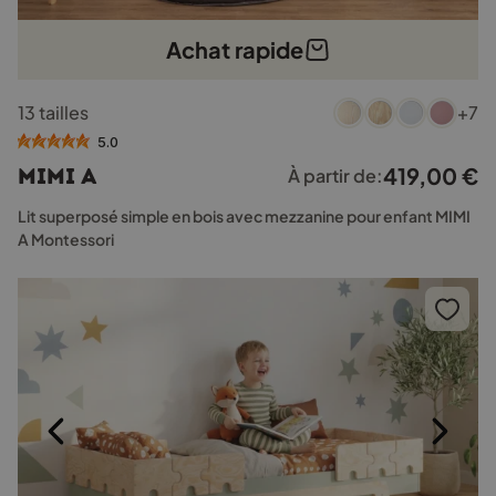
Achat rapide
Ce
13 tailles
+7
produit
a
5.0
plusieurs
419,00
€
MIMI A
À partir de:
variations.
Les
Lit superposé simple en bois avec mezzanine pour enfant MIMI
options
A Montessori
peuvent
être
choisies
sur
la
page
du
produit