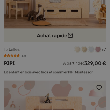
Achat rapide
Ce
13 tailles
+7
produit
a
4.6
plusieurs
329,00
€
PIPI
À partir de:
variations.
Les
Lit enfant en bois avec tiroir et sommier PIPI Montessori
options
peuvent
être
choisies
sur
la
page