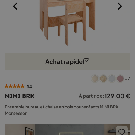
Achat rapide
Ce
+7
produit
a
5.0
plusieurs
129,00
€
MIMI BRK
À partir de:
variations.
Les
Ensemble bureau et chaise en bois pour enfants MIMI BRK
options
Montessori
peuvent
être
choisies