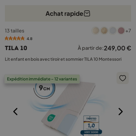
Achat rapide
Ce
13 tailles
+7
produit
a
4.8
plusieurs
249,00
€
TILA 10
À partir de:
variations.
Les
Lit enfant en bois avec tiroir et sommier TILA 10 Montessori
options
peuvent
être
Expédition immédiate – 12 variantes
choisies
sur
la
page
du
produit