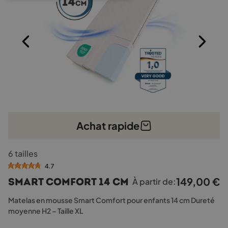
la
page
du
produit
Achat rapide
Ce
6 tailles
produit
a
4.7
plusieurs
149,00
€
Smart Comfort 14 cm
À partir de:
variations.
Les
Matelas en mousse Smart Comfort pour enfants 14 cm Dureté
options
moyenne H2 – Taille XL
peuvent