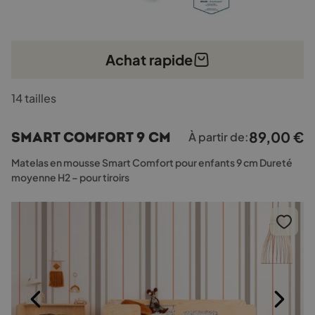
Achat rapide
Ce
14 tailles
produit
a
plusieurs
89,00
€
Smart Comfort 9 cm
À partir de:
variations.
Les
Matelas en mousse Smart Comfort pour enfants 9 cm Dureté
options
moyenne H2 – pour tiroirs
peuvent
être
choisies
sur
la
page
du
produit