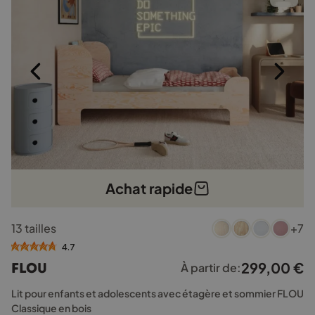
sur
la
page
du
produit
Achat rapide
Ce
13 tailles
+7
produit
a
4.7
plusieurs
299,00
€
FLOU
À partir de:
variations.
Les
Lit pour enfants et adolescents avec étagère et sommier FLOU
options
Classique en bois