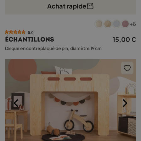
Achat rapide
Ce
+8
produit
a
5.0
plusieurs
15,00
€
Échantillons
variations.
Disque en contreplaqué de pin, diamètre 19 cm
Les
options
peuvent
être
choisies
sur
la
page
du
produit