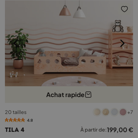
être
choisies
sur
la
page
du
produit
Achat rapide
Ce
20 tailles
+7
produit
a
4.8
plusieurs
199,00
€
TILA 4
À partir de:
variations.