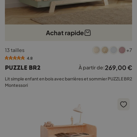
Achat rapide
Ce
13 tailles
+7
produit
a
4.8
plusieurs
269,00
€
PUZZLE BR2
À partir de:
variations.
Les
Lit simple enfant en bois avec barrières et sommier PUZZLE BR2
options
Montessori
peuvent
être
choisies
sur
la
page
du
produit