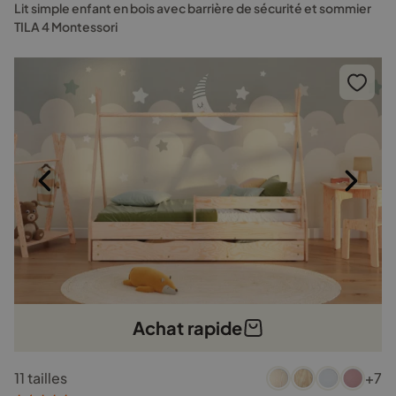
Les
Lit simple enfant en bois avec barrière de sécurité et sommier
options
TILA 4 Montessori
peuvent
être
choisies
sur
la
page
du
produit
Achat rapide
Ce
11 tailles
+7
produit