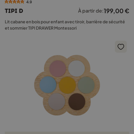
a
4.9
plusieurs
199,00
€
TIPI D
À partir de:
variations.
Les
Lit cabane en bois pour enfant avec tiroir, barrière de sécurité
options
et sommier TIPI DRAWER Montessori
peuvent
être
choisies
sur
la
page
du
produit