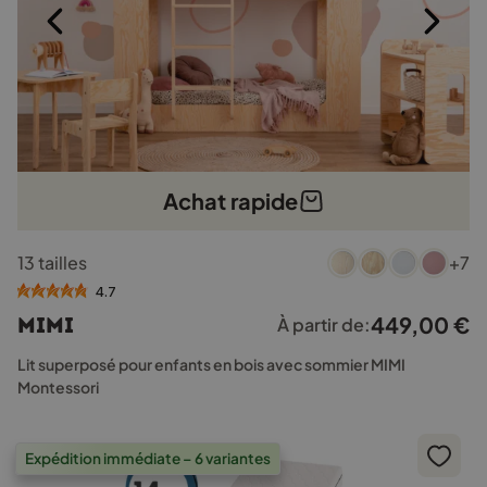
du
produit
Achat rapide
Ce
13 tailles
+7
produit
a
4.7
plusieurs
449,00
€
MIMI
À partir de:
variations.
Les
Lit superposé pour enfants en bois avec sommier MIMI
options
Montessori
peuvent
être
choisies
Expédition immédiate – 6 variantes
sur