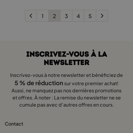
peuvent
être
choisies
1
2
3
4
5
sur
la
page
du
produit
INSCRIVEZ-VOUS À LA
NEWSLETTER
Inscrivez-vous à notre newsletter et bénéficiez de
5 % de réduction
sur votre premier achat!
Aussi, ne manquez pas nos dernières promotions
et offres. À noter : La remise du newsletter ne se
cumule pas avec d’autres offres en cours.
Contact