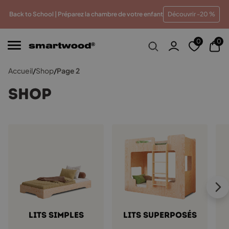
eur prix
Paiements en plusieurs fois sans frais
Traitem
Back to School | Préparez la chambre de votre enfant
Découvrir -20 %
0
0
Accueil
/
Shop
/
Page 2
Shop
Lits simples
Lits superposés