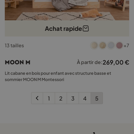
Achat rapide
Ce
13 tailles
+7
produit
a
plusieurs
269,00
€
MOON M
À partir de:
variations.
Les
Lit cabane en bois pour enfant avec structure basse et
options
sommier MOON M Montessori
peuvent
être
choisies
1
2
3
4
5
sur
la
page
du
produit