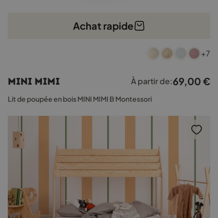
Achat rapide
Ce
+7
produit
a
plusieurs
69,00
€
MINI MIMI
À partir de:
variations.
Les
Lit de poupée en bois MINI MIMI B Montessori
options
peuvent
être
choisies
sur
la
page
du
produit