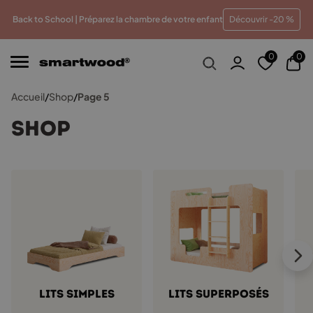
 meilleur prix
Paiements en plusieurs fois sans frais
T
Back to School | Préparez la chambre de votre enfant
Découvrir -20 %
0
0
Accueil
/
Shop
/
Page 5
Shop
Lits simples
Lits superposés