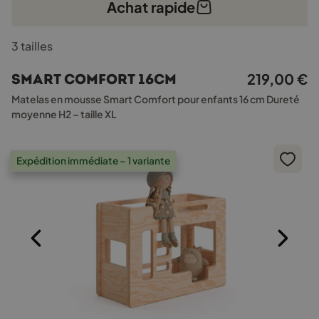
Achat rapide
Ce
3 tailles
produit
a
219,00
€
Smart Comfort 16cm
plusieurs
variations.
Matelas en mousse Smart Comfort pour enfants 16 cm Dureté
Les
moyenne H2 – taille XL
options
peuvent
être
Expédition immédiate – 1 variante
choisies
sur
la
page
du
produit