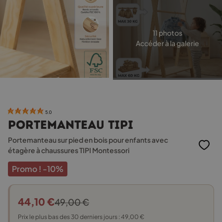
11 photos
Accéder à la galerie
5.0
Portemanteau TIPI
Portemanteau sur pied en bois pour enfants avec
étagère à chaussures TIPI Montessori
Promo !
-10%
44,10
€
49,00
€
Le
Le
Prix le plus bas des 30 derniers jours :
49,00
€