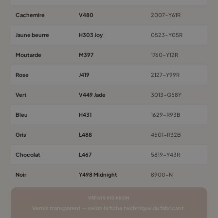
Cachemire
V480
2007-Y61R
Jaune beurre
H303 Joy
0523-Y05R
Moutarde
M397
1760-Y12R
Rose
J419
2127-Y99R
Vert
V449 Jade
3013-G58Y
Bleu
H431
1629-R93B
Gris
L488
4501-R32B
Chocolat
L467
5819-Y43R
Noir
Y498 Midnight
8900-N
VERNIS VIDARON
Vernis transparent — selon la fiche technique du fabricant.