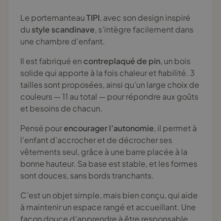
Le portemanteau
TIPI
, avec son design inspiré
du
style scandinave
, s’intègre facilement dans
une chambre d’enfant.
Il est fabriqué en
contreplaqué de pin
, un bois
solide qui apporte à la fois chaleur et fiabilité. 3
tailles sont proposées, ainsi qu’un large choix de
couleurs — 11 au total — pour répondre aux goûts
et besoins de chacun.
Pensé pour
encourager l’autonomie
, il permet à
l’enfant d’accrocher et de décrocher ses
vêtements seul, grâce à une barre placée à la
bonne hauteur. Sa base est stable, et les formes
sont douces, sans bords tranchants.
C’est un objet simple, mais bien conçu, qui aide
à maintenir un espace rangé et accueillant. Une
façon douce d’apprendre à être responsable,