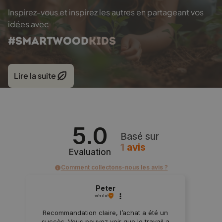
Inspirez-vous et inspirez les autres en partageant vos
idées avec
#SMARTWOOD
KIDS
Lire la suite
5.0
Basé sur
1
avis
Evaluation
Comment collectons-nous les avis ?
Peter
vérifié
Recommandation claire, l’achat a été un
succès. Vous pouvez voir que le travail a