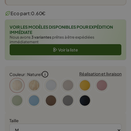
prix
prix
initial
actuel
Eco part:
0.60
€
était :
est :
49,00 €.
44,10 €.
VOIR LES MODÈLES DISPONIBLES POUR EXPÉDITION
IMMÉDIATE
Nous avons
3 variantes
prêtes à être expédiées
immédiatement
Voir la liste
Réalisation et livraison
Couleur : Naturel
Taille