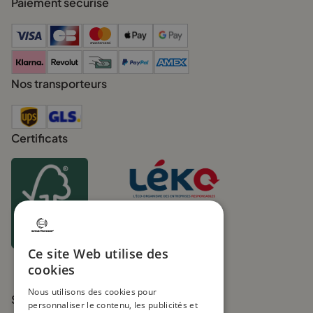
Paiement sécurisé
Nos transporteurs
Certificats
Membership nr
1655198242361
UIN FR271219_01XYOL
Ce site Web utilise des
cookies
Nous utilisons des cookies pour
Suivez-nous
personnaliser le contenu, les publicités et