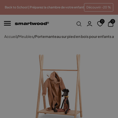
leur prix
Paiements en plusieurs fois sans frais
Traite
Back to School | Préparez la chambre de votre enfant
Découvrir -20 %
0
0
Accueil
/
Meubles
/
Portemanteau sur pied en bois pour enfants av