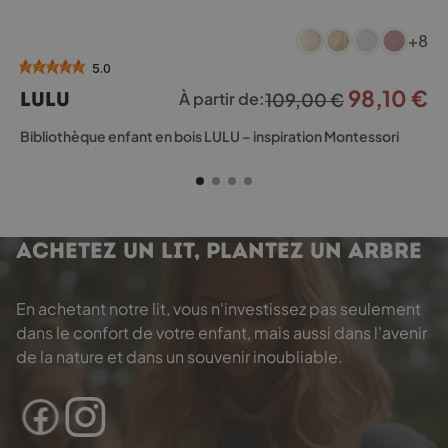
Ce
+8
produit
a
5.0
plusieurs
98,10
€
Le
L
LULU
À partir de:
109,00
€
variations.
prix
pr
Les
Bibliothèque enfant en bois LULU – inspiration Montessori
options
initial
a
peuvent
était :
es
être
109,00 €.
98
choisies
sur
ACHETEZ UN LIT, PLANTEZ UN ARBRE
la
page
du
En achetant notre lit, vous n'investissez pas seulement
produit
dans le confort de votre enfant, mais aussi dans l'avenir
de la nature et dans un souvenir inoubliable.