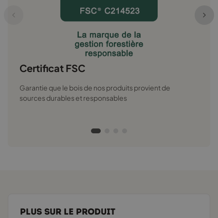
Prü
Certif
sécuri
Certificat FSC
Garantie que le bois de nos produits provient de
sources durables et responsables
PLUS SUR LE PRODUIT