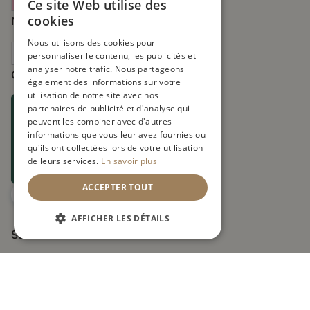
Ce site Web utilise des
cookies
Nos transporteurs
Nous utilisons des cookies pour
personnaliser le contenu, les publicités et
analyser notre trafic. Nous partageons
Certificats
également des informations sur votre
utilisation de notre site avec nos
partenaires de publicité et d'analyse qui
peuvent les combiner avec d'autres
informations que vous leur avez fournies ou
Membership nr
qu'ils ont collectées lors de votre utilisation
1655198242361
de leurs services.
En savoir plus
UIN FR271219_01XYOL
ACCEPTER TOUT
AFFICHER LES DÉTAILS
Suivez-nous
Boutiques officielles de la marque Smartwood