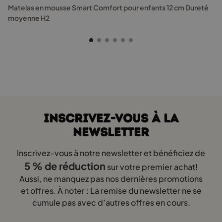
Les
Matelas en mousse Smart Comfort pour enfants 12 cm Dureté
options
moyenne H2
peuvent
être
choisies
sur
la
page
du
produit
INSCRIVEZ-VOUS À LA
NEWSLETTER
Inscrivez-vous à notre newsletter et bénéficiez de
5 % de réduction
sur votre premier achat!
Aussi, ne manquez pas nos dernières promotions
et offres. À noter : La remise du newsletter ne se
cumule pas avec d’autres offres en cours.