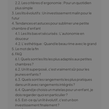
2.2. Les critères d’ergonomie : Pour un quotidien
plus simple
3. Les lits évolutifs : Un investissement malin pour le
futur
4. Tendances et astuces pour sublimer une petite
chambre d’enfant
4.1. Les lits bas et sécurisés : L’autonomie en
douceur
4.2. L’esthétique : Quand le beau rime avec le grand
5. Le mot de la fin
6. FAQ
6.1. Quels sont les lits les plus adaptés aux petites
chambres ?
6.2. Un lit superposé, c'est vraiment sûr pour les
jeunes enfants ?
6.3. Quels sont les rangements les plus pratiques
dans un lit avec rangements intégrés ?
6.4. Quand je choisis un matelas pour un enfant, je
dois regarder quoi en particulier ?
6.5. Est-ce qu'un lit évolutif, c'est un bon
investissement finalement ?