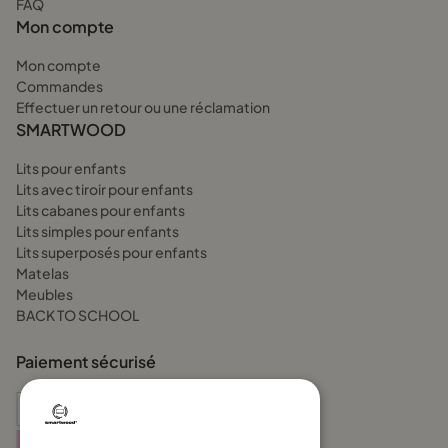
FAQ
Mon compte
Mon compte
Commandes
Effectuer un retour ou une réclamation
SMARTWOOD
Lits pour enfants
Lits avec tiroir pour enfants
Lits cabanes pour enfants
Lits simples pour enfants
Lits superposés pour enfants
Matelas
Meubles
BACK TO SCHOOL
Paiement sécurisé