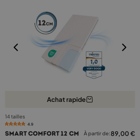
!
Achat rapide
Ce
14 tailles
produit
a
4.9
plusieurs
89,00
€
Smart Comfort 12 cm
À partir de:
variations.