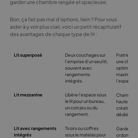
garder une chambre rangée et spacieuse.
Bon, ça fait pas mal d’options, hein ? Pour vous
aider à y voir plus clair, voici un petit récapitulatif
des avantages de chaque type de lit :
Lit superposé
Deux couchages sur
Fratries p
l’emprise d’un seul lit,
une chamb
souvent avec
optimisati
rangements
maximale 
intégrés.
l’espace au
Lit mezzanine
Libère l’espace sous
Chambres 
le lit pour un bureau,
hauteur so
un coin jeu ou du
création d
rangement.
dédiées.
Lit avec rangements
Tiroirs ou coffres
Garder un
intégrés
sous le matelas pour
ordonnée,