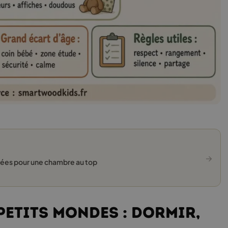
→
idées pour une chambre au top
petits mondes : dormir,