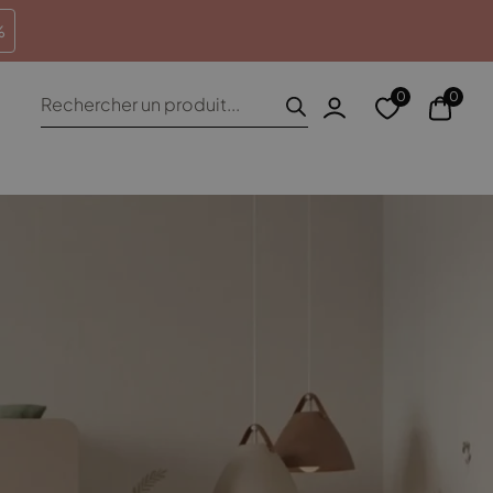
heures
Retours sous 100 jours
%
Recherche
0
0
de
produits