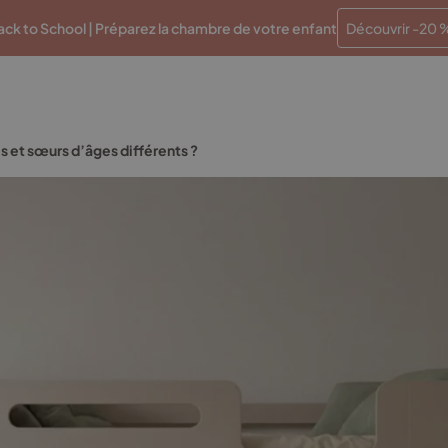
Paiements en plusieurs fois sans frais
Traitement en 48 
ck to School | Préparez la chambre de votre enfant
Découvrir -20 
et sœurs d’âges différents ?