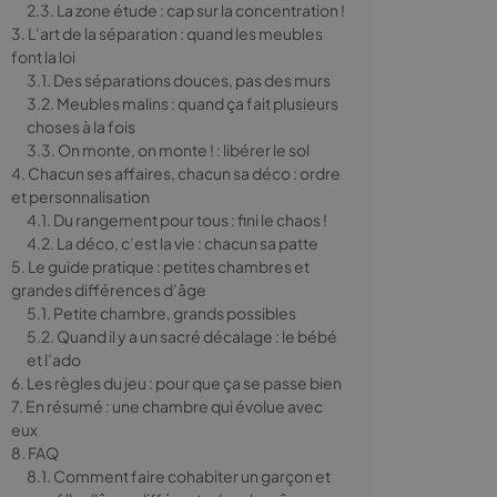
2.3. La zone étude : cap sur la concentration !
3. L’art de la séparation : quand les meubles
font la loi
3.1. Des séparations douces, pas des murs
3.2. Meubles malins : quand ça fait plusieurs
choses à la fois
3.3. On monte, on monte ! : libérer le sol
4. Chacun ses affaires, chacun sa déco : ordre
et personnalisation
4.1. Du rangement pour tous : fini le chaos !
4.2. La déco, c’est la vie : chacun sa patte
5. Le guide pratique : petites chambres et
grandes différences d’âge
5.1. Petite chambre, grands possibles
5.2. Quand il y a un sacré décalage : le bébé
et l’ado
6. Les règles du jeu : pour que ça se passe bien
7. En résumé : une chambre qui évolue avec
eux
8. FAQ
8.1. Comment faire cohabiter un garçon et