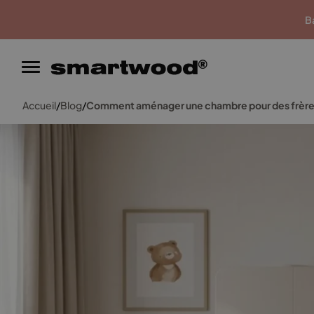
Garantie du meilleur prix
Ba
Accueil
/
Blog
/
Comment aménager une chambre pour des frères 