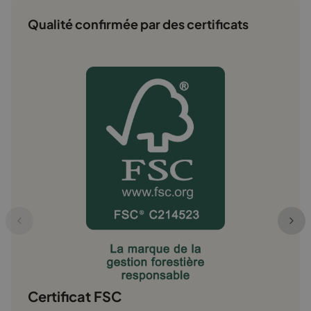
Qualité confirmée par des certificats
Prü
Certif
sécuri
Certificat FSC