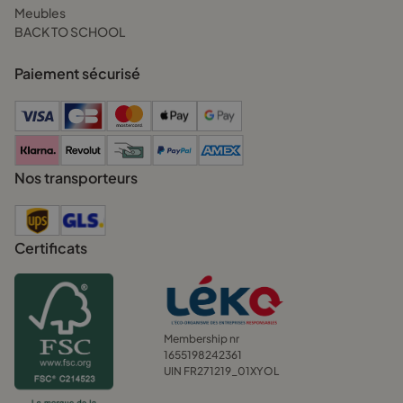
Meubles
BACK TO SCHOOL
Paiement sécurisé
Nos transporteurs
Certificats
Membership nr
1655198242361
UIN FR271219_01XYOL