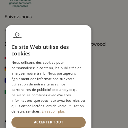
Suivez-nous
Boutiques officielles de la marque Smartwood
Ce site Web utilise des
cookies
smartwood.pl
Nous utilisons des cookies pour
personnaliser le contenu, les publicités et
smartwood.de
analyser notre trafic. Nous partageons
également des informations sur votre
smartwoodkids.fr
utilisation de notre site avec nos
partenaires de publicité et d'analyse qui
smartwoodkids.it
peuvent les combiner avec d'autres
informations que vous leur avez fournies ou
qu'ils ont collectées lors de votre utilisation
de leurs services.
En savoir plus
ACCEPTER TOUT