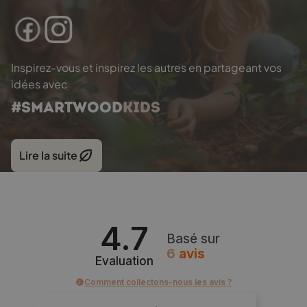
Inspirez-vous et inspirez les autres en partageant vos
idées avec
#SMARTWOOD
KIDS
Lire la suite
4.7
Basé sur
6
avis
Evaluation
Comment collectons-nous les avis ?