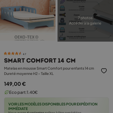
7 photos
Accéder à la galerie
4.7
Smart Comfort 14 cm
Matelas en mousse Smart Comfort pour enfants 14 cm
Dureté moyenne H2 – Taille XL
149,00
€
Eco part:
1.40
€
VOIR LES MODÈLES DISPONIBLES POUR EXPÉDITION
IMMÉDIATE
Nous avons
6 variantes
prêtes à être expédiées