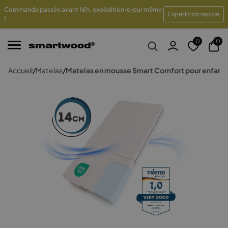
Commande passée avant 16 h, expédition le jour même
itement en 48 heures
Retours sous 100 jours
Garantie 
Expédition rapide
!
0
0
Accueil
/
Matelas
/
Matelas en mousse Smart Comfort pour enfants 