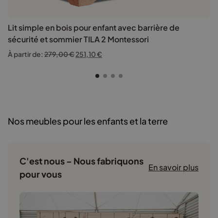
Lit simple en bois pour enfant avec barrière de
sécurité et sommier TILA 2 Montessori
À partir de:
279,00
€
Le
251,10
€
Le
prix
prix
initial
actuel
était :
est :
279,00 €.
251,10 €.
Nos meubles pour les enfants et la terre
C'est nous – Nous fabriquons
En savoir plus
pour vous