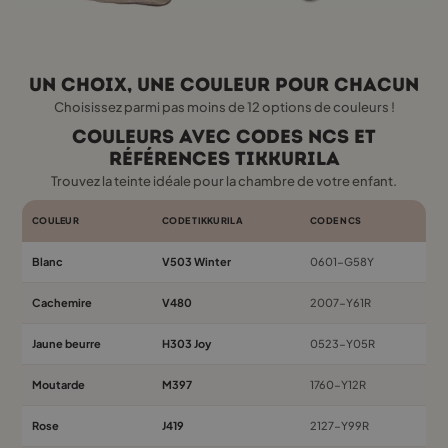
Un choix, une couleur pour chacun
Choisissez parmi pas moins de 12 options de couleurs !
Couleurs avec codes NCS et
références Tikkurila
Trouvez la teinte idéale pour la chambre de votre enfant.
COULEUR
CODE TIKKURILA
CODE NCS
Blanc
V503 Winter
0601-G58Y
Cachemire
V480
2007-Y61R
Jaune beurre
H303 Joy
0523-Y05R
Moutarde
M397
1760-Y12R
Rose
J419
2127-Y99R