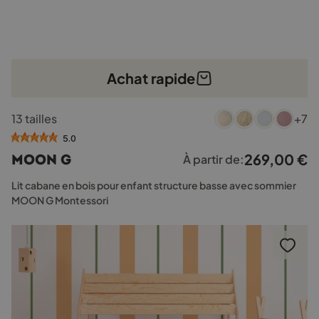
Achat rapide
Ce
13 tailles
+7
produit
a
5.0
plusieurs
269,00
€
MOON G
À partir de:
variations.
Les
Lit cabane en bois pour enfant structure basse avec sommier
options
MOON G Montessori
peuvent
être
choisies
sur
la
page
du
produit