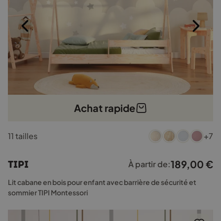
Achat rapide
Ce
11 tailles
+7
produit
a
plusieurs
189,00
€
TIPI
À partir de:
variations.
Les
Lit cabane en bois pour enfant avec barrière de sécurité et
options
sommier TIPI Montessori
peuvent
être
choisies