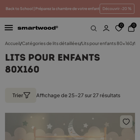
meilleur prix
Paiements en plusieurs fois sans frais
Tr
Back to School | Préparez la chambre de votre enfant
Découvrir -20 %
0
0
Accueil
/
Catégories de lits détaillées
/
Lits pour enfants 80x160
/
Pa
Lits pour enfants
80x160
Trier
Affichage de 25–27 sur 27 résultats
Trié
par
popular