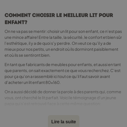
page
du
Comment choisir le meilleur lit pour
produit
enfant?
On ne va pas se mentir: choisir un lit pour son enfant, ce n’est pas
une mince affaire! Entre la taille, la sécurité, le confort et bien sûr
l’esthétique, il y a de quoi s’y perdre. On veut ce qu’il y a de
mieux pour nos petits, un endroit où ils dormiront paisiblement
et où ils se sentiront bien.
En tant que fabricants de meubles pour enfants, et aussi en tant
que parents, on sait exactement ce que vous recherchez. C’est
pour ça qu’on a rassemblé ici tout ce qu’il faut savoir avant
d’acheter un lit enfant 80x160.
On a aussi décidé de donner la parole à des parents qui, comme
vous, ont cherché le lit parfait. Voici le témoignage d’un jeune
papa qui s’est retrouvé face à cette même question:
« Je pensais que choisir un lit pour mon fils serait simple… Jusqu’à
ce que je tombe dans le tourbillon des tailles, des styles, des
Lire la suite
matériaux. J’ai voulu faire au mieux, éviter les erreurs, et