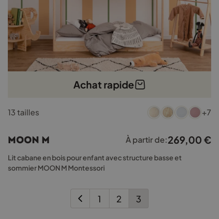
Achat rapide
Ce
13 tailles
+7
produit
a
plusieurs
269,00
€
MOON M
À partir de:
variations.
Les
Lit cabane en bois pour enfant avec structure basse et
options
sommier MOON M Montessori
peuvent
être
choisies
1
2
3
sur
la