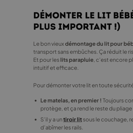
Démonter le lit bébé
plus important !)
Le bon vieux
démontage du lit pour bé
transport sans embûches. Ça réduit le ris
Et pour les
lits parapluie
, c’est encore p
intuitif et efficace.
Pour démonter votre lit en toute sécurit
Le matelas, en premier !
Toujours com
protège, et ça rend le reste du pliage
S’il y a un
tiroir lit
sous le couchage, re
d’abîmer les rails.