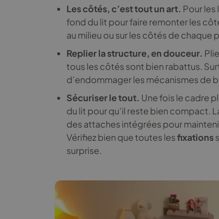
Les côtés, c’est tout un art.
Pour les l
fond du lit pour faire remonter les côt
au milieu ou sur les côtés de chaque p
Replier la structure, en douceur.
Pli
tous les côtés sont bien rabattus. Surt
d’endommager les mécanismes de bloca
Sécuriser le tout.
Une fois le cadre pli
du lit pour qu’il reste bien compact. 
des attaches intégrées pour mainteni
Vérifiez bien que toutes les
fixations
s
surprise.