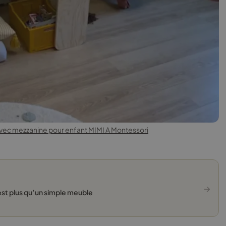
avec mezzanine pour enfant MIMI A Montessori
→
’est plus qu’un simple meuble