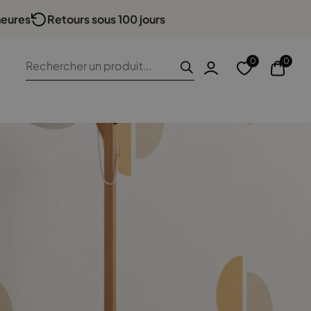
heures
Retours sous 100 jours
ide
Recherche
0
0
de
produits