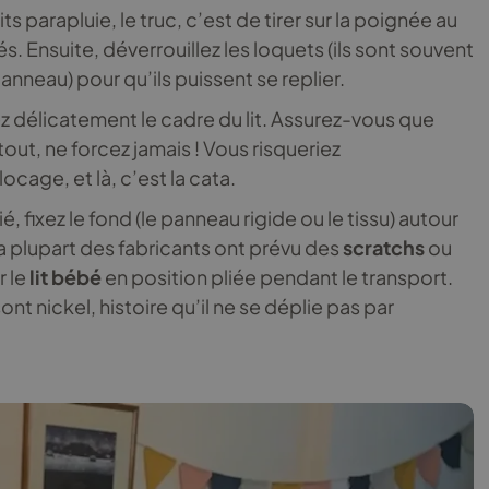
its parapluie, le truc, c’est de tirer sur la poignée au
és. Ensuite, déverrouillez les loquets (ils sont souvent
anneau) pour qu’ils puissent se replier.
ez délicatement le cadre du lit. Assurez-vous que
out, ne forcez jamais ! Vous risqueriez
ge, et là, c’est la cata.
é, fixez le fond (le panneau rigide ou le tissu) autour
La plupart des fabricants ont prévu des
scratchs
ou
r le
lit bébé
en position pliée pendant le transport.
ont nickel, histoire qu’il ne se déplie pas par