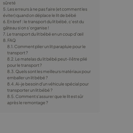
sûreté
5. Les erreurs à ne pas faire (et comment les
éviter) quand on déplace le lit de bébé
6. En bref : le transport du lit bébé, c’est du
gâteau si on s’organise !
7. Le transport du lit bébé en un coup d’œil
8. FAQ
8.1. Comment plier un lit parapluie pour le
transport ?
8.2. Le matelas du lit bébé peut-il être plié
pour le transport ?
8.3. Quels sont les meilleurs matériaux pour
emballer un lit bébé ?
8.4. Ai-je besoin d'un véhicule spécial pour
transporter un lit bébé ?
8.5. Comment s'assurer que le lit est sûr
après le remontage ?