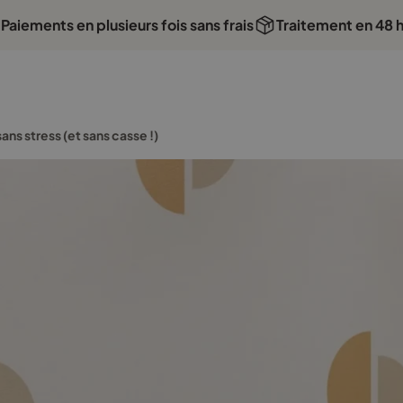
Paiements en plusieurs fois sans frais
Traitement en 48 
mande passée avant 16 h, expédition le jour même !
Expédition rap
ns stress (et sans casse !)