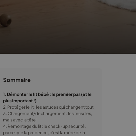
Sommaire
1. Démonter le lit bébé : le premier pas (et le
plus important !)
2. Protéger le lit : les astuces qui changent tout
3. Chargement/déchargement : les muscles,
mais avec la tête !
4. Remontage du lit : le check-up sécurité,
parce que la prudence, c’est la mère de la