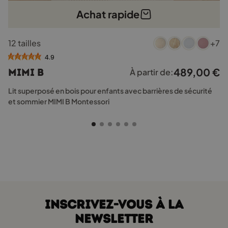
Achat rapide
Ce
12 tailles
+7
produit
a
4.9
plusieurs
489,00
€
MIMI B
À partir de:
variations.
Les
Lit superposé en bois pour enfants avec barrières de sécurité
options
et sommier MIMI B Montessori
peuvent
être
choisies
sur
la
page
du
produit
INSCRIVEZ-VOUS À LA
NEWSLETTER