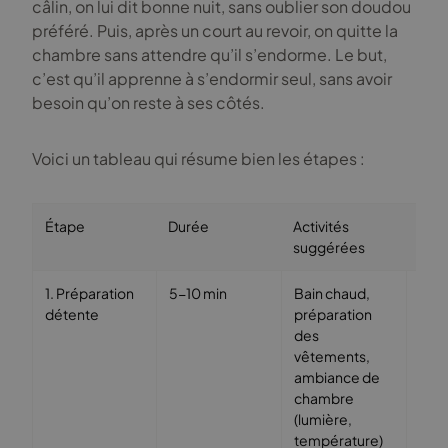
câlin, on lui dit bonne nuit, sans oublier son doudou
préféré. Puis, après un court au revoir, on quitte la
chambre sans attendre qu’il s’endorme. Le but,
c’est qu’il apprenne à s’endormir seul, sans avoir
besoin qu’on reste à ses côtés.
Voici un tableau qui résume bien les étapes :
Étape
Durée
Activités
Obje
suggérées
1. Préparation
5-10 min
Bain chaud,
Indi
détente
préparation
déb
des
tem
vêtements,
ambiance de
chambre
(lumière,
température)