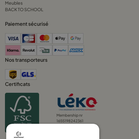
Meubles
BACK TO SCHOOL
Paiement sécurisé
Nos transporteurs
Certificats
Membership nr
1655198242361
UIN FR271219_01XYOL