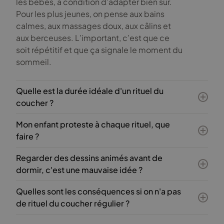
les bébés, à condition d’adapter bien sûr.
Pour les plus jeunes, on pense aux bains
calmes, aux massages doux, aux câlins et
aux berceuses. L’important, c’est que ce
soit répétitif et que ça signale le moment du
sommeil.
Quelle est la durée idéale d'un rituel du
coucher ?
Idéalement, ça se situe entre 15 et 30
Mon enfant proteste à chaque rituel, que
minutes. Ce n’est pas la durée qui compte le
faire ?
plus, mais la régularité et l’atmosphère
Si l’enfant refuse, le plus important est de
paisible. Un rituel trop long peut devenir
Regarder des dessins animés avant de
rester calme et constant. Essayez de
fatigant pour tout le monde. Mieux vaut se
dormir, c'est une mauvaise idée ?
comprendre pourquoi il proteste : a-t-il
concentrer sur quelques actions qui ont fait
Oui, regarder des écrans (télé, tablette,
faim, soif, besoin de câlins, ou est-il inquiet ?
leurs preuves.
Quelles sont les conséquences si on n'a pas
téléphone) au moins une heure avant le
Revenez doucement mais fermement à la
de rituel du coucher régulier ?
coucher est fortement déconseillé. La
routine prévue, sans envenimer le conflit.
Sans rituel, les problèmes de sommeil
lumière bleue peut perturber la production
Parfois, une petite pause ou une légère