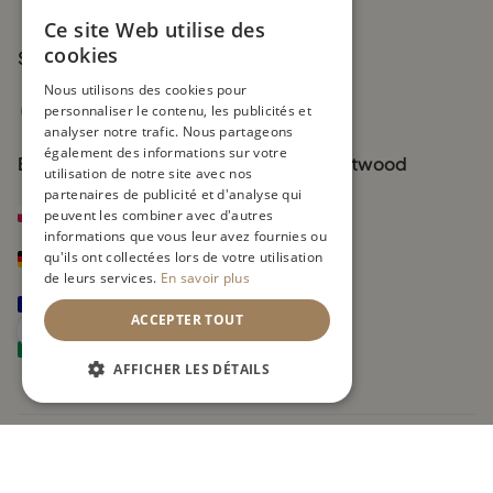
Ce site Web utilise des
cookies
Suivez-nous
Nous utilisons des cookies pour
personnaliser le contenu, les publicités et
analyser notre trafic. Nous partageons
également des informations sur votre
Boutiques officielles de la marque Smartwood
utilisation de notre site avec nos
partenaires de publicité et d'analyse qui
smartwood.pl
peuvent les combiner avec d'autres
informations que vous leur avez fournies ou
qu'ils ont collectées lors de votre utilisation
smartwood.de
de leurs services.
En savoir plus
smartwoodkids.fr
ACCEPTER TOUT
smartwoodkids.it
AFFICHER LES DÉTAILS