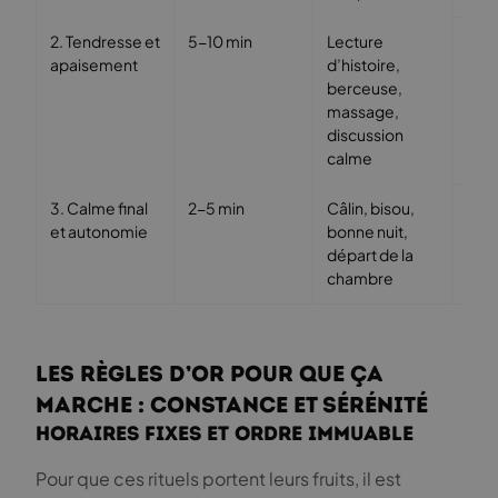
2. Tendresse et
5-10 min
Lecture
Renf
apaisement
d’histoire,
lien
berceuse,
émo
massage,
discussion
calme
3. Calme final
2-5 min
Câlin, bisou,
Favo
et autonomie
bonne nuit,
l’e
départ de la
ent
chambre
Les règles d’or pour que ça
marche : constance et sérénité
Horaires fixes et ordre immuable
Pour que ces rituels portent leurs fruits, il est