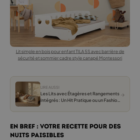
Lit simple en bois pour enfant TILA 5S avec barrière de
sécurité et sommier cadre style canapé Montessori
LIRE AUSSI
→
Les Lits avec Étagères et Rangements
Intégrés : Un Hit Pratique ou un Fashion
Faux Pas pour Votre Chambre ?
En bref : Votre recette pour des
nuits paisibles