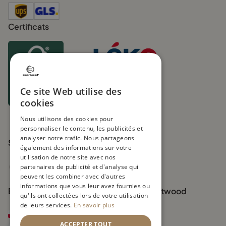
Certificats
Membership nr
1655198242361
Ce site Web utilise des
UIN FR271219_01XYOL
cookies
Nous utilisons des cookies pour
personnaliser le contenu, les publicités et
analyser notre trafic. Nous partageons
Suivez-nous
également des informations sur votre
utilisation de notre site avec nos
partenaires de publicité et d'analyse qui
peuvent les combiner avec d'autres
informations que vous leur avez fournies ou
Boutiques officielles de la marque Smartwood
qu'ils ont collectées lors de votre utilisation
de leurs services.
En savoir plus
smartwood.pl
ACCEPTER TOUT