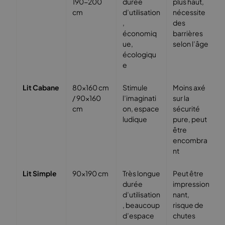
190-200
durée
plus haut,
cm
d’utilisation
nécessite
,
des
économiq
barrières
ue,
selon l’âge
écologiqu
e
Lit Cabane
80×160 cm
Stimule
Moins axé
/ 90×160
l’imaginati
sur la
cm
on, espace
sécurité
ludique
pure, peut
être
encombra
nt
Lit Simple
90×190 cm
Très longue
Peut être
durée
impression
d’utilisation
nant,
, beaucoup
risque de
d’espace
chutes