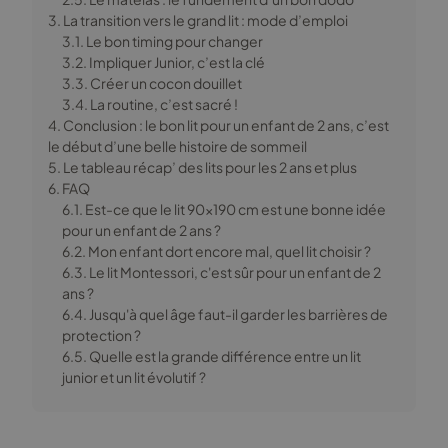
3. La transition vers le grand lit : mode d’emploi
3.1. Le bon timing pour changer
3.2. Impliquer Junior, c’est la clé
3.3. Créer un cocon douillet
3.4. La routine, c’est sacré !
4. Conclusion : le bon lit pour un enfant de 2 ans, c’est
le début d’une belle histoire de sommeil
5. Le tableau récap’ des lits pour les 2 ans et plus
6. FAQ
6.1. Est-ce que le lit 90×190 cm est une bonne idée
pour un enfant de 2 ans ?
6.2. Mon enfant dort encore mal, quel lit choisir ?
6.3. Le lit Montessori, c'est sûr pour un enfant de 2
ans ?
6.4. Jusqu'à quel âge faut-il garder les barrières de
protection ?
6.5. Quelle est la grande différence entre un lit
junior et un lit évolutif ?