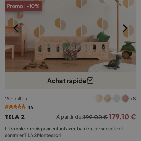
Promo !
-10%
Achat rapide
Ce
20 tailles
+8
produit
a
4.9
plusieurs
179,10
€
Le
L
TILA 2
À partir de:
199,00
€
variations.
prix
p
Les
Lit simple en bois pour enfant avec barrière de sécurité et
options
initial
a
sommier TILA 2 Montessori
peuvent