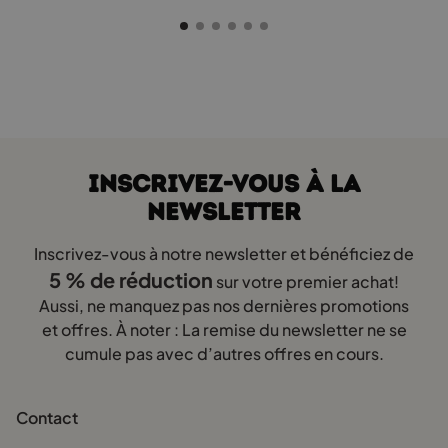
était :
e
être
199,00 €.
1
choisies
sur
la
page
du
produit
INSCRIVEZ-VOUS À LA
NEWSLETTER
Inscrivez-vous à notre newsletter et bénéficiez de
5 % de réduction
sur votre premier achat!
Aussi, ne manquez pas nos dernières promotions
et offres. À noter : La remise du newsletter ne se
cumule pas avec d’autres offres en cours.
Contact