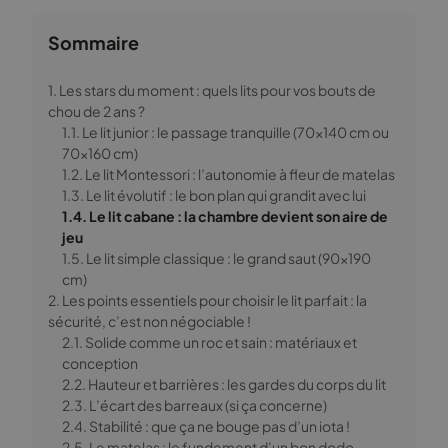
Sommaire
1. Les stars du moment : quels lits pour vos bouts de
chou de 2 ans ?
1.1. Le lit junior : le passage tranquille (70×140 cm ou
70×160 cm)
1.2. Le lit Montessori : l’autonomie à fleur de matelas
1.3. Le lit évolutif : le bon plan qui grandit avec lui
1.4. Le lit cabane : la chambre devient son aire de
jeu
1.5. Le lit simple classique : le grand saut (90×190
cm)
2. Les points essentiels pour choisir le lit parfait : la
sécurité, c’est non négociable !
2.1. Solide comme un roc et sain : matériaux et
conception
2.2. Hauteur et barrières : les gardes du corps du lit
2.3. L’écart des barreaux (si ça concerne)
2.4. Stabilité : que ça ne bouge pas d’un iota !
2.5. Le matelas : le fundement d’un bon dodo