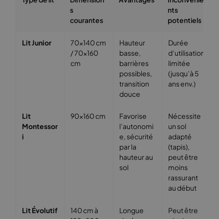
s
nts
courantes
potentiels
Lit Junior
70×140 cm
Hauteur
Durée
/ 70×160
basse,
d’utilisation
cm
barrières
limitée
possibles,
(jusqu’à 5
transition
ans env.)
douce
Lit
90×160 cm
Favorise
Nécessite
Montessor
l’autonomi
un sol
i
e, sécurité
adapté
par la
(tapis),
hauteur au
peut être
sol
moins
rassurant
au début
Lit Évolutif
140 cm à
Longue
Peut être