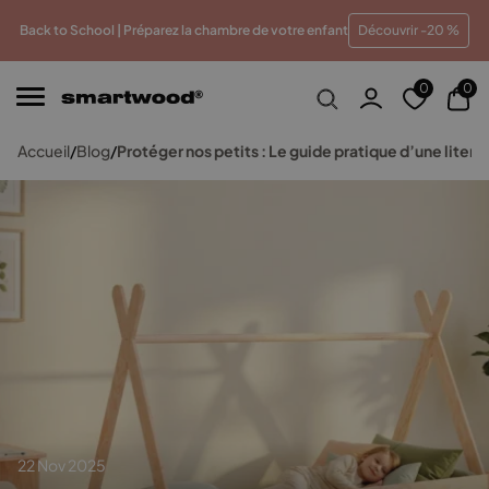
r prix
Paiements en plusieurs fois sans frais
Traiteme
Back to School | Préparez la chambre de votre enfant
Découvrir -20 %
0
0
Accueil
/
Blog
/
Protéger nos petits : Le guide pratique d’une literi
22 Nov 2025