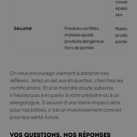
couverture
épaisses/
ses
Sécurité
Produits certifiés,
Matelas no
matelas ajusté,
produits c
produits dangereux
portée des
hors de portée
On vous encourage vraiment à adopter ces
réflexes. Jetez un œil aux étiquettes, cherchez les
certifications. Et si le moindre doute subsiste,
n’hésitez pas à en parler à votre pédiatre ou à un
allergologue. S’assurer d’une literie impeccable
pour nos bébés, c’est un investissement concret
pour leur santé future.
Vos questions, nos réponses