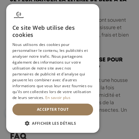
cave ou au grenier ?
Alors là, un grand NON ! Ces endroits sont souvent
humides et c’est le paradis pour la moisissure et
Ce site Web utilise des
cookies
les acariens. Visez toujours un coin sec, frais et bien
aéré. Votre bébé vous remerciera.
Nous utilisons des cookies pour
personnaliser le contenu, les publicités et
analyser notre trafic. Nous partageons
Quelle est la meilleure housse pour
également des informations sur votre
stocker un matelas de bébé ?
utilisation de notre site avec nos
partenaires de publicité et d'analyse qui
Une bonne housse de protection, c’est une housse
peuvent les combiner avec d'autres
informations que vous leur avez fournies ou
hermétique, de qualité. Elle doit être à la fois
qu'ils ont collectées lors de votre utilisation
imperméable pour se prémunir de l’humidité et
de leurs services.
En savoir plus
respirante. Le but ? Protéger le matelas de la
poussière, de l’humidité et des petits insectes. Un
ACCEPTER TOUT
investissement qui vaut le coup !
AFFICHER LES DÉTAILS
FAQ