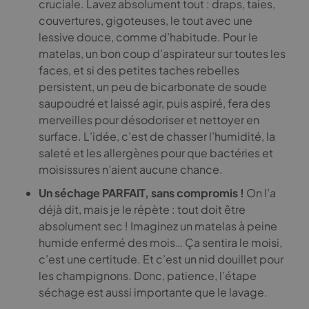
cruciale. Lavez absolument tout : draps, taies,
couvertures, gigoteuses, le tout avec une
lessive douce, comme d’habitude. Pour le
matelas, un bon coup d’aspirateur sur toutes les
faces, et si des petites taches rebelles
persistent, un peu de bicarbonate de soude
saupoudré et laissé agir, puis aspiré, fera des
merveilles pour désodoriser et nettoyer en
surface. L’idée, c’est de chasser l’humidité, la
saleté et les allergènes pour que bactéries et
moisissures n’aient aucune chance.
Un séchage PARFAIT, sans compromis !
On l’a
déjà dit, mais je le répète : tout doit être
absolument sec ! Imaginez un matelas à peine
humide enfermé des mois… Ça sentira le moisi,
c’est une certitude. Et c’est un nid douillet pour
les champignons. Donc, patience, l’étape
séchage est aussi importante que le lavage.