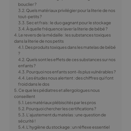
bouclier ?
3.2. Quels matériaux privilégier pour la literie de nos
tout-petits ?
3.3. Sec et frais : le duo gagnant pour le stockage
3.4. À quelle fréquence laver la literie de bébé ?
4. Le revers de la médaille : les substances toxiques
dans la literie de nos petits
4.1. Des produits toxiques dans les matelas de bébé
?
4.2. Quels sont les effets de ces substances sur nos
enfants ?
4.3. Pourquoi nos enfants sont-ils plus vulnérables ?
4.4. Les études nous alertent : des chiffres qui font
froid dans le dos
5. Ce que les pédiatres et allergologues nous
conseillent
5.1. Les matériaux plébiscités par les pros
5.2. Pourquoi chercher les certifications ?
5.3. L’ajustement du matelas : une question de
sécurité !
5.4. L’hygiène du stockage : un réflexe essentiel