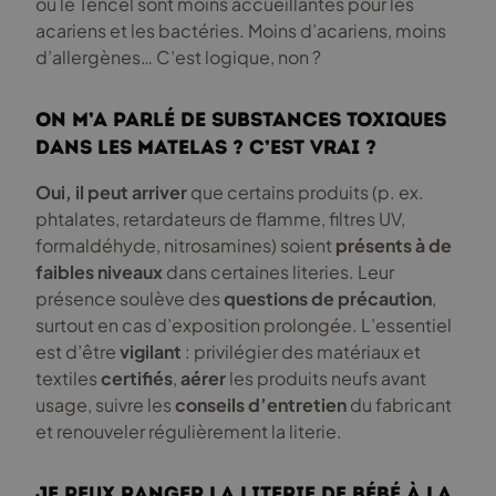
ou le Tencel sont moins accueillantes pour les
acariens et les bactéries. Moins d’acariens, moins
d’allergènes… C’est logique, non ?
On m’a parlé de substances toxiques
dans les matelas ? C’est vrai ?
Oui, il peut arriver
que certains produits (p. ex.
phtalates, retardateurs de flamme, filtres UV,
formaldéhyde, nitrosamines) soient
présents à de
faibles niveaux
dans certaines literies. Leur
présence soulève des
questions de précaution
,
surtout en cas d’exposition prolongée. L’essentiel
est d’être
vigilant
: privilégier des matériaux et
textiles
certifiés
,
aérer
les produits neufs avant
usage, suivre les
conseils d’entretien
du fabricant
et renouveler régulièrement la literie.
Je peux ranger la literie de bébé à la