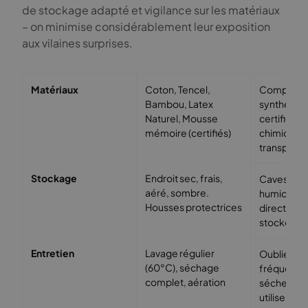
de stockage adapté et vigilance sur les matériaux
– on minimise considérablement leur exposition
aux vilaines surprises.
Matériaux
Coton, Tencel,
Composé
Bambou, Latex
synthétiqu
Naturel, Mousse
certifiés, t
mémoire (certifiés)
chimiquem
transpare
Stockage
Endroit sec, frais,
Caves/gre
aéré, sombre.
humides, e
Housses protectrices
directes au
stocker h
Entretien
Lavage régulier
Oublier le 
(60°C), séchage
fréquent, 
complet, aération
sécher en
utiliser des