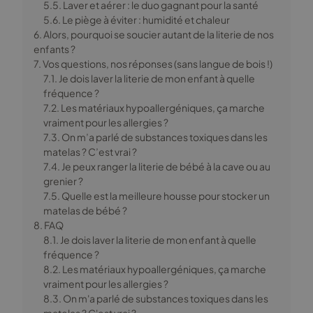
5.5. Laver et aérer : le duo gagnant pour la santé
5.6. Le piège à éviter : humidité et chaleur
6. Alors, pourquoi se soucier autant de la literie de nos
enfants ?
7. Vos questions, nos réponses (sans langue de bois !)
7.1. Je dois laver la literie de mon enfant à quelle
fréquence ?
7.2. Les matériaux hypoallergéniques, ça marche
vraiment pour les allergies ?
7.3. On m’a parlé de substances toxiques dans les
matelas ? C’est vrai ?
7.4. Je peux ranger la literie de bébé à la cave ou au
grenier ?
7.5. Quelle est la meilleure housse pour stocker un
matelas de bébé ?
8. FAQ
8.1. Je dois laver la literie de mon enfant à quelle
fréquence ?
8.2. Les matériaux hypoallergéniques, ça marche
vraiment pour les allergies ?
8.3. On m'a parlé de substances toxiques dans les