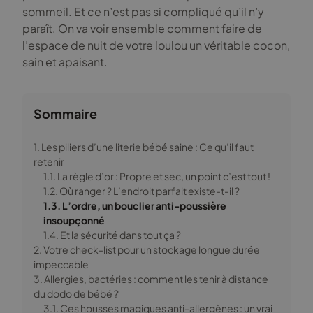
sommeil. Et ce n’est pas si compliqué qu’il n’y
paraît. On va voir ensemble comment faire de
l’espace de nuit de votre loulou un véritable cocon,
sain et apaisant.
Sommaire
1. Les piliers d’une literie bébé saine : Ce qu’il faut
retenir
1.1. La règle d’or : Propre et sec, un point c’est tout !
1.2. Où ranger ? L’endroit parfait existe-t-il ?
1.3. L’ordre, un bouclier anti-poussière
insoupçonné
1.4. Et la sécurité dans tout ça ?
2. Votre check-list pour un stockage longue durée
impeccable
3. Allergies, bactéries : comment les tenir à distance
du dodo de bébé ?
3.1. Ces housses magiques anti-allergènes : un vrai