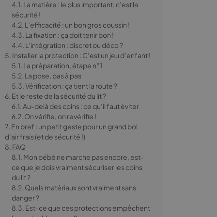
4.1. La matière : le plus important, c’est la
sécurité !
4.2. L’efficacité : un bon gros coussin !
4.3. La fixation : ça doit tenir bon !
4.4. L’intégration : discret ou déco ?
5. Installer la protection : C’est un jeu d’enfant !
5.1. La préparation, étape n°1
5.2. La pose, pas à pas
5.3. Vérification : ça tient la route ?
6. Et le reste de la sécurité du lit ?
6.1. Au-delà des coins : ce qu’il faut éviter
6.2. On vérifie, on revérifie !
7. En bref : un petit geste pour un grand bol
d’air frais (et de sécurité !)
8. FAQ
8.1. Mon bébé ne marche pas encore, est-
ce que je dois vraiment sécuriser les coins
du lit ?
8.2. Quels matériaux sont vraiment sans
danger ?
8.3. Est-ce que ces protections empêchent