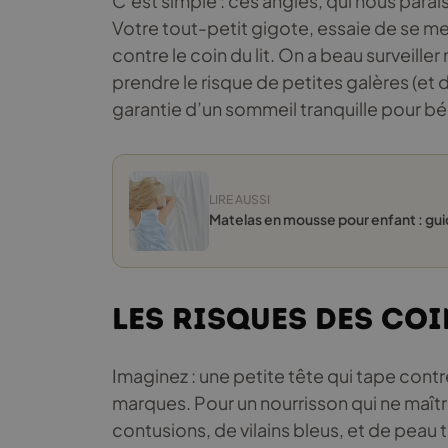
C’est simple : ces angles, qui nous parai
Votre tout-petit gigote, essaie de se me
contre le coin du lit. On a beau surveiller
prendre le risque de petites galères (et d
garantie d’un sommeil tranquille pour bé
LIRE AUSSI
Matelas en mousse pour enfant : gui
Les risques des coi
Imaginez : une petite tête qui tape contre 
marques. Pour un nourrisson qui ne maît
contusions, de vilains bleus, et de peau 