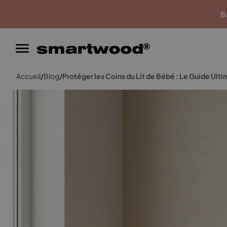
Garantie du meilleur prix
Ba
Accueil
/
Blog
/
Protéger les Coins du Lit de Bébé : Le Guide Ult