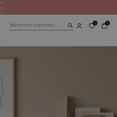
heures
Retours sous 100 jours
%
Recherche
0
0
de
produits