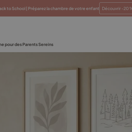
Paiements en plusieurs fois sans frais
Traitement en 48 
ck to School | Préparez la chambre de votre enfant
Découvrir -20 
ime pour des Parents Sereins