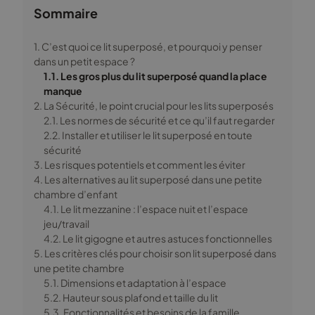
Sommaire
1. C’est quoi ce lit superposé, et pourquoi y penser
dans un petit espace ?
1.1. Les gros plus du lit superposé quand la place
manque
2. La Sécurité, le point crucial pour les lits superposés
2.1. Les normes de sécurité et ce qu’il faut regarder
2.2. Installer et utiliser le lit superposé en toute
sécurité
3. Les risques potentiels et comment les éviter
4. Les alternatives au lit superposé dans une petite
chambre d’enfant
4.1. Le lit mezzanine : l’espace nuit et l’espace
jeu/travail
4.2. Le lit gigogne et autres astuces fonctionnelles
5. Les critères clés pour choisir son lit superposé dans
une petite chambre
5.1. Dimensions et adaptation à l’espace
5.2. Hauteur sous plafond et taille du lit
5.3. Fonctionnalités et besoins de la famille