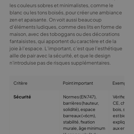
les couleurs sobres et minimalistes, comme le
blanc ou les tons boisés, pour créer une ambiance
zen et apaisante. On voit aussi beaucoup
d’éléments ludiques, comme des lits en forme de
maison, avec des toboggans ou des décorations
fantaisistes, qui apportent du caractère et de la
joie à l’espace. L’important, c’est que l’esthétique
aille de pair avec la sécurité, et que le design
n’introduise pas de risques supplémentaires.
Critère
Point important
Exemple/A
Sécurité
Normes (EN 747),
Vérifier l
barrières (hauteur,
CE, choisir 
solidité), espace
bois, s’assu
barreaux (<6cm),
est bien fi
stabilité, fixation
expliquer l
murale, âge minimum
aux enfant