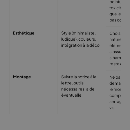
peinture po
toxicité, s
que les arê
pas coupa
Esthétique
Style (minimaliste,
Choisir de
ludique), couleurs,
naturels, a
intégration à la déco
éléments d
s’assurer qu
s’harmonis
reste de l
Montage
Suivre la notice à la
Ne pas hési
lettre, outils
demander d
nécessaires, aide
le montag
éventuelle
compliqué, 
serrage de
vis.