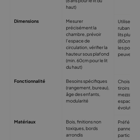
(6 ans pour le lit du
haut)
Dimensions
Mesurer
Utiliser un
précisément la
ruban, con
chambre, prévoir
lits plus étr
l’espace de
(80cm), vér
circulation, vérifier la
les portes
hauteur sous plafond
peuvent s’o
(min. 60cm pour le lit
du haut)
Fonctionnalité
Besoins spécifiques
Choisir un l
(rangement, bureau),
tiroirs intég
âge des enfants,
mezzanine
modularité
espace bure
évolutif.
Matériaux
Bois, finitions non
Préférer le
toxiques, bords
panneaux 
arrondis
particules, 