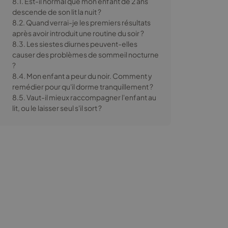
8.1. Est-il normal que mon enfant de 2 ans
descende de son lit la nuit ?
8.2. Quand verrai-je les premiers résultats
après avoir introduit une routine du soir ?
8.3. Les siestes diurnes peuvent-elles
causer des problèmes de sommeil nocturne
?
8.4. Mon enfant a peur du noir. Comment y
remédier pour qu'il dorme tranquillement ?
8.5. Vaut-il mieux raccompagner l'enfant au
lit, ou le laisser seul s'il sort ?