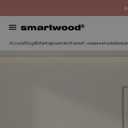
Garantie du meilleur prix
Ba
Accueil
/
Blog
/
Enfant qui sort du lit la nuit : causes et solutions 