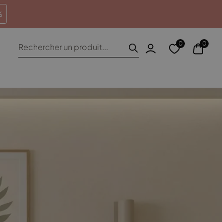
heures
Retours sous 100 jours
%
Recherche
0
0
de
produits