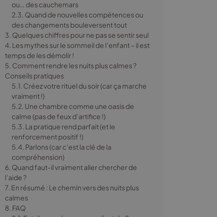
ou… des cauchemars
2.3. Quand de nouvelles compétences ou
des changements bouleversent tout
3. Quelques chiffres pour ne pas se sentir seul
4. Les mythes sur le sommeil de l’enfant – il est
temps de les démolir !
5. Comment rendre les nuits plus calmes ?
Conseils pratiques
5.1. Créez votre rituel du soir (car ça marche
vraiment !)
5.2. Une chambre comme une oasis de
calme (pas de feux d’artifice !)
5.3. La pratique rend parfait (et le
renforcement positif !)
5.4. Parlons (car c’est la clé de la
compréhension)
6. Quand faut-il vraiment aller chercher de
l’aide ?
7. En résumé : Le chemin vers des nuits plus
calmes
8. FAQ