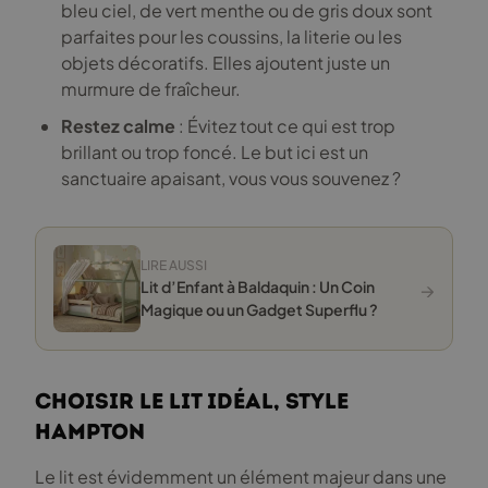
bleu ciel, de vert menthe ou de gris doux sont
parfaites pour les coussins, la literie ou les
objets décoratifs. Elles ajoutent juste un
murmure de fraîcheur.
Restez calme
: Évitez tout ce qui est trop
brillant ou trop foncé. Le but ici est un
sanctuaire apaisant, vous vous souvenez ?
LIRE AUSSI
→
Lit d’Enfant à Baldaquin : Un Coin
Magique ou un Gadget Superflu ?
Choisir le lit idéal, style
Hampton
Le lit est évidemment un élément majeur dans une