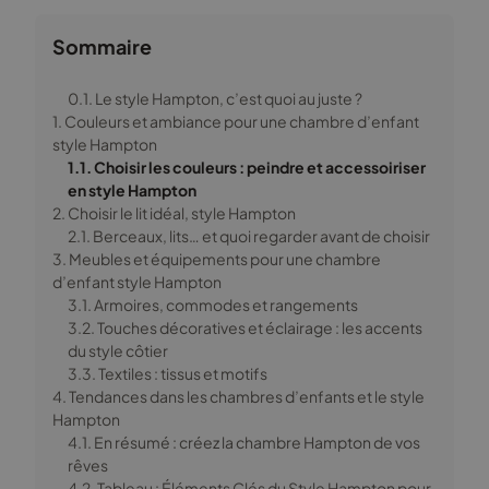
Sommaire
0.1. Le style Hampton, c’est quoi au juste ?
1. Couleurs et ambiance pour une chambre d’enfant
style Hampton
1.1. Choisir les couleurs : peindre et accessoiriser
en style Hampton
2. Choisir le lit idéal, style Hampton
2.1. Berceaux, lits… et quoi regarder avant de choisir
3. Meubles et équipements pour une chambre
d’enfant style Hampton
3.1. Armoires, commodes et rangements
3.2. Touches décoratives et éclairage : les accents
du style côtier
3.3. Textiles : tissus et motifs
4. Tendances dans les chambres d’enfants et le style
Hampton
4.1. En résumé : créez la chambre Hampton de vos
rêves
4.2. Tableau : Éléments Clés du Style Hampton pour