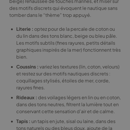
beige) rehaussée de touches marines, et miser sur
des motifs discrets qui évoquent le nautique sans
tomber dans le “thème” trop appuyé.
Literie :
optez pour de la percale de coton ou
du lin dans des tons blanc, beige ou bleu pâle.
Les motifs subtils (fines rayures, petits détails
graphiques inspirés de la mer) fonctionnent très
bien.
Coussins :
variez les textures (lin, coton, velours)
et restez sur des motifs nautiques discrets :
coquillages stylisés, étoiles de mer, corde,
rayures fines.
Rideaux :
des voilages légers en lin ou en coton,
dans des tons neutres, filtrent la lumière tout en
conservant cette sensation d’air et de calme.
Tapis :
un tapis en jute, sisal ou laine, dans des
tons naturels ou des bleus doux, ajoute de la