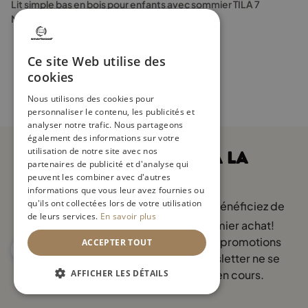
Lit simple bas en bois pour enfants avec sommier TILA 7
options
Montessori
peuvent
être
choisies
Ce site Web utilise des
sur
cookies
la
Nous utilisons des cookies pour
page
personnaliser le contenu, les publicités et
du
analyser notre trafic. Nous partageons
produit
également des informations sur votre
utilisation de notre site avec nos
INSCRIVEZ-VOUS À LA
partenaires de publicité et d'analyse qui
NEWSLETTER
peuvent les combiner avec d'autres
informations que vous leur avez fournies ou
qu'ils ont collectées lors de votre utilisation
Inscrivez-vous à notre newsletter et bénéficiez de
de leurs services.
En savoir plus
5 % de réduction
sur votre premier achat!
Aussi, ne manquez pas nos dernières promotions
ACCEPTER TOUT
et offres. À noter : La remise du newsletter ne se
cumule pas avec d’autres offres en cours.
AFFICHER LES DÉTAILS