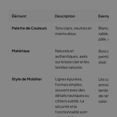
Élément
Description
Exemple
Palette de Couleurs
Tons clairs, neutres et
Blanc, ivoi
marins doux.
sable, gris
pâle, vert 
Matériaux
Naturels et
Bois clair (
authentiques, axés
peint), lin,
sur le bois clair et les
sisal.
textiles naturels.
Style de Mobilier
Lignes épurées,
Lits conver
formes simples,
armoires à
souvent avec des
lambrissée
détails nautiques ou
de rangem
côtiers subtils. La
osier.
sécurité et la
fonctionnalité sont