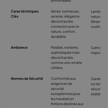
primordiales.
Caractéristiques
Aérée, lumineuse,
Lambris, t
Clés
sereine, élégance
naturelles,
décontractée,
filtrant la 
connexion avec la
motifs subt
nature, confort,
durabilité.
Ambiance
Paisible, invitante,
Calme, rel
sophistiquée mais
inspirante,
décontractée,
comme une retraite
côtière.
Normes de Sécurité
Conformité aux
Garde-corp
exigences de
sur les lits,
sécurité
sécurisée
européennes pour
stables.
les meubles et
finitions destinés aux