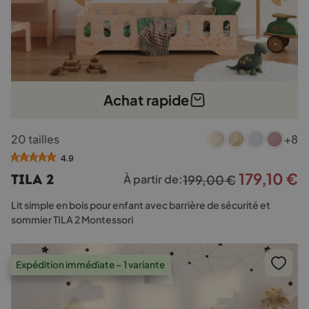
Achat rapide
Ce
20 tailles
+8
produit
a
4.9
plusieurs
179,10
€
Le
L
TILA 2
À partir de:
199,00
€
variations.
prix
p
Les
Lit simple en bois pour enfant avec barrière de sécurité et
options
initial
a
sommier TILA 2 Montessori
peuvent
était :
e
être
199,00 €.
1
choisies
Expédition immédiate – 1 variante
sur
la
page