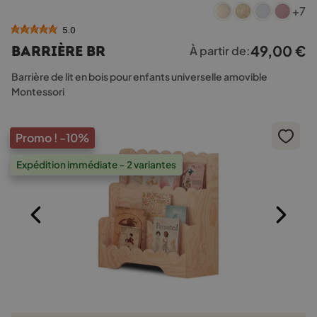
+7
produit
a
5.0
plusieurs
49,00
€
Barrière BR
À partir de:
variations.
Les
Barrière de lit en bois pour enfants universelle amovible
options
Montessori
peuvent
être
choisies
Promo !
-10%
sur
la
Expédition immédiate – 2 variantes
page
du
produit