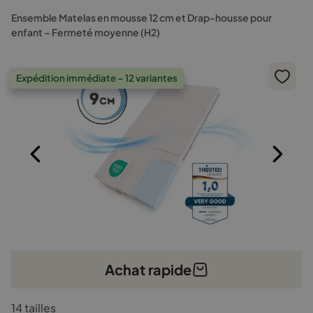
options
Ensemble Matelas en mousse 12 cm et Drap-housse pour
peuvent
enfant – Fermeté moyenne (H2)
être
choisies
sur
Expédition immédiate – 12 variantes
la
page
du
produit
Achat rapide
Ce
14 tailles
produit