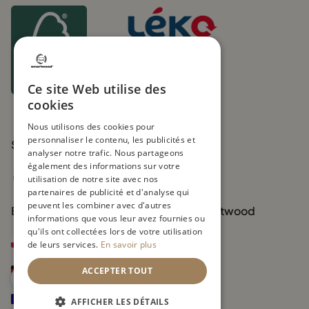
Membership nr
1655198242361
UIN FR271219_01XYOL
Ce site Web utilise des
cookies
Nous utilisons des cookies pour
personnaliser le contenu, les publicités et
Suivez-nous
analyser notre trafic. Nous partageons
également des informations sur votre
utilisation de notre site avec nos
partenaires de publicité et d'analyse qui
peuvent les combiner avec d'autres
Boutiques officielles de la marque Smartwood
informations que vous leur avez fournies ou
qu'ils ont collectées lors de votre utilisation
smartwood.pl
de leurs services.
En savoir plus
smartwood.de
ACCEPTER TOUT
smartwoodkids.fr
AFFICHER LES DÉTAILS