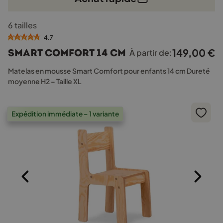
Ce
6 tailles
produit
a
4.7
plusieurs
149,00
€
Smart Comfort 14 cm
À partir de:
variations.
Les
Matelas en mousse Smart Comfort pour enfants 14 cm Dureté
options
moyenne H2 – Taille XL
peuvent
être
choisies
Expédition immédiate – 1 variante
sur
la
page
du
produit