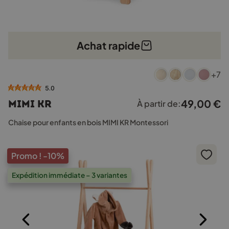
Achat rapide
Ce
+7
produit
a
5.0
plusieurs
49,00
€
MIMI KR
À partir de:
variations.
Les
Chaise pour enfants en bois MIMI KR Montessori
options
peuvent
être
Promo !
-10%
choisies
sur
Expédition immédiate – 3 variantes
la
page
du
produit