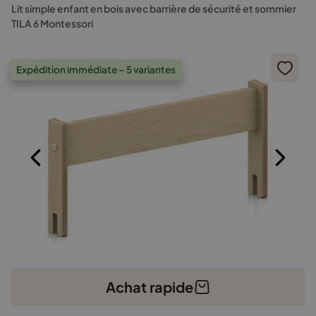
prix
p
Les
Lit simple enfant en bois avec barrière de sécurité et sommier
options
initial
a
TILA 6 Montessori
peuvent
était :
e
être
219,00 €.
1
choisies
Expédition immédiate – 5 variantes
sur
la
page
du
produit
Achat rapide
Ce