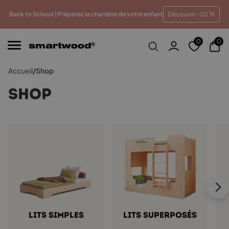
illeur prix
Paiements en plusieurs fois sans frais
Trai
Back to School | Préparez la chambre de votre enfant
Découvrir -20 %
0
0
Accueil
/
Shop
Shop
Lits simples
Lits superposés