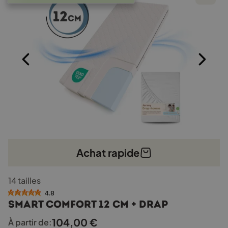
sur
la
page
du
produit
Achat rapide
Ce
14 tailles
produit
a
4.8
Smart Comfort 12 cm + drap
plusieurs
variations.
104,00
€
À partir de:
Les