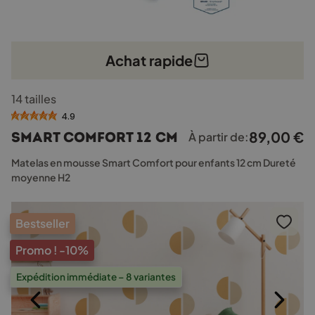
Achat rapide
Ce
14 tailles
produit
a
4.9
plusieurs
89,00
€
Smart Comfort 12 cm
À partir de:
variations.
Les
Matelas en mousse Smart Comfort pour enfants 12 cm Dureté
options
moyenne H2
peuvent
être
choisies
Bestseller
sur
la
Promo !
-10%
page
Expédition immédiate – 8 variantes
du
produit