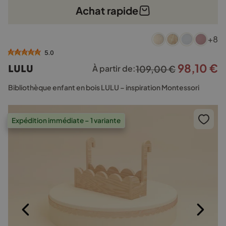
Achat rapide
Ce
+8
produit
a
5.0
plusieurs
98,10
€
Le
L
LULU
À partir de:
109,00
€
variations.
prix
p
Les
Bibliothèque enfant en bois LULU – inspiration Montessori
options
initial
a
peuvent
était :
e
être
Expédition immédiate – 1 variante
109,00 €.
9
choisies
sur
la
page
du
produit