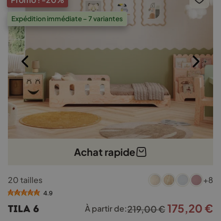
sur
la
Expédition immédiate – 7 variantes
page
du
produit
Achat rapide
Ce
20 tailles
+8
produit
a
4.9
plusieurs
175,20
€
Le
L
TILA 6
À partir de:
219,00
€
variations.