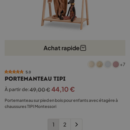
Achat rapide
Ce
+7
produit
a
5.0
plusieurs
Portemanteau TIPI
variations.
44,10
€
Le
Le
À partir de:
49,00
€
Les
options
prix
prix
Portemanteau sur pied en bois pour enfants avec étagère à
peuvent
initial
actuel
chaussures TIPI Montessori
être
était :
est :
choisies
sur
49,00 €.
44,10 €.
1
2
la