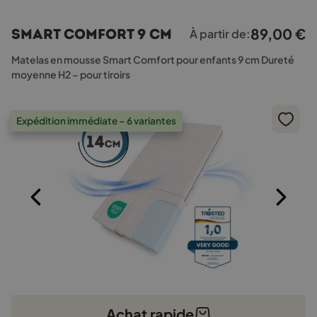
a
plusieurs
89,00
€
Smart Comfort 9 cm
À partir de:
variations.
Les
Matelas en mousse Smart Comfort pour enfants 9 cm Dureté
options
moyenne H2 – pour tiroirs
peuvent
être
choisies
Expédition immédiate – 6 variantes
sur
la
page
du
produit
Achat rapide