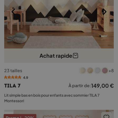
du
produit
Achat rapide
Ce
23 tailles
+8
produit
a
4.9
plusieurs
149,00
€
TILA 7
À partir de:
variations.
Les
Lit simple bas en bois pour enfants avec sommier TILA 7
options
Montessori
peuvent
être
choisies
Promo !
-20%