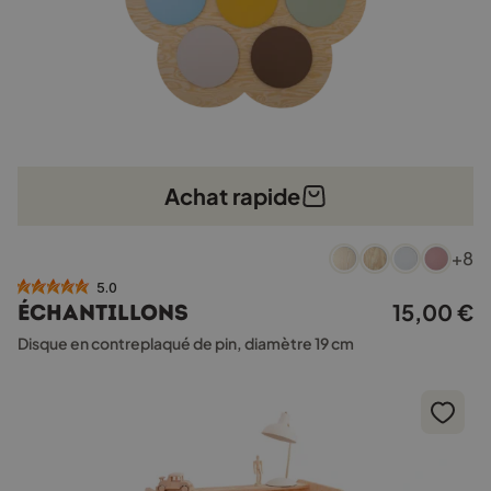
Achat rapide
Ce
+8
produit
a
5.0
plusieurs
15,00
€
Échantillons
variations.
Disque en contreplaqué de pin, diamètre 19 cm
Les
options
peuvent
être
choisies
sur
la