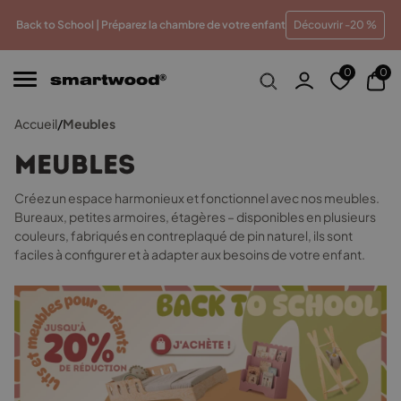
lleur prix
Paiements en plusieurs fois sans frais
Trait
Back to School | Préparez la chambre de votre enfant
Découvrir -20 %
0
0
Accueil
/
Meubles
Meubles
Créez un espace harmonieux et fonctionnel avec nos meubles.
Bureaux, petites armoires, étagères – disponibles en plusieurs
couleurs, fabriqués en contreplaqué de pin naturel, ils sont
faciles à configurer et à adapter aux besoins de votre enfant.