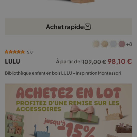
Achat rapide
Ce
+8
produit
a
5.0
plusieurs
98,10
€
Le
L
LULU
À partir de:
109,00
€
variations.
prix
p
Les
Bibliothèque enfant en bois LULU – inspiration Montessori
options
initial
a
peuvent
était :
e
être
109,00 €.
9
choisies
sur
la
page
du
produit