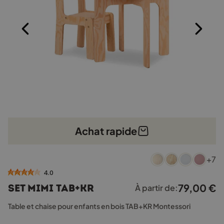
du
produit
Achat rapide
Ce
+7
produit
a
4.0
plusieurs
79,00
€
Set MIMI TAB+KR
À partir de:
variations.
Les
Table et chaise pour enfants en bois TAB+KR Montessori
options
peuvent