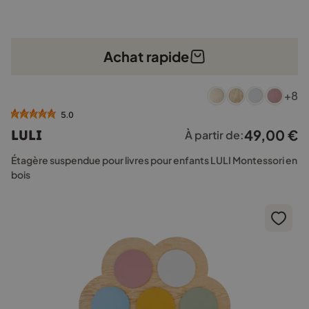
Achat rapide
Ce
+8
produit
a
5.0
plusieurs
49,00
€
LULI
À partir de:
variations.
Les
Étagère suspendue pour livres pour enfants LULI Montessori en
options
bois
peuvent
être
choisies
sur
la
page
du
produit