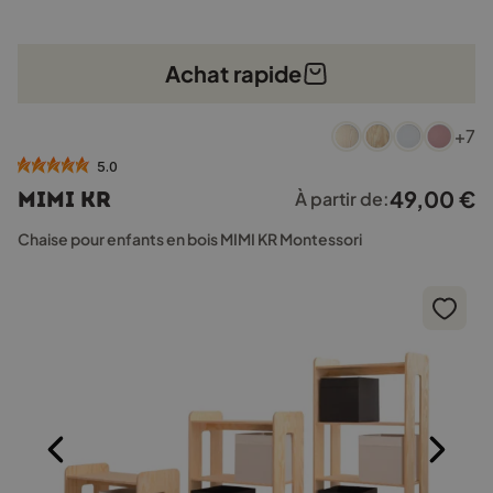
Achat rapide
Ce
+7
produit
a
5.0
plusieurs
49,00
€
MIMI KR
À partir de:
variations.
Les
Chaise pour enfants en bois MIMI KR Montessori
options
peuvent
être
choisies
sur
la
page
du
produit