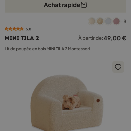
Achat rapide
Ce
+8
produit
a
5.0
plusieurs
49,00
€
MINI TILA 2
À partir de:
variations.
Les
Lit de poupée en bois MINI TILA 2 Montessori
options
peuvent
être
choisies
sur
la
page
du
produit