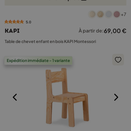
Ce
+7
produit
a
5.0
plusieurs
69,00
€
KAPI
À partir de:
variations.
Les
Table de chevet enfant en bois KAPI Montessori
options
peuvent
être
Expédition immédiate – 1 variante
choisies
sur
la
page
du
produit