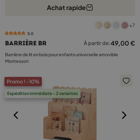
Achat rapide
Ce
+7
produit
a
5.0
plusieurs
49,00
€
Barrière BR
À partir de:
variations.
Les
Barrière de lit en bois pour enfants universelle amovible
options
Montessori
peuvent
être
choisies
Promo !
-10%
sur
la
Expédition immédiate – 2 variantes
page
du
produit