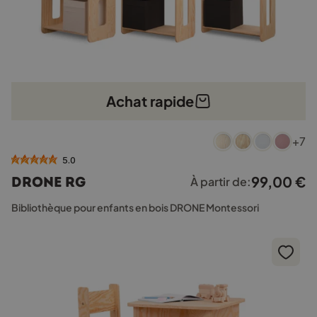
Achat rapide
Ce
+7
produit
a
5.0
plusieurs
99,00
€
DRONE RG
À partir de:
variations.
Les
Bibliothèque pour enfants en bois DRONE Montessori
options
peuvent
être
choisies
sur
la
page