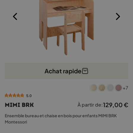
page
du
produit
Achat rapide
Ce
+7
produit
a
5.0
plusieurs
129,00
€
MIMI BRK
À partir de:
variations.
Les
Ensemble bureau et chaise en bois pour enfants MIMI BRK
options
Montessori
peuvent
être