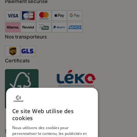
Paiement sécurisé
Nos transporteurs
Certificats
Membership nr
1655198242361
UIN FR271219_01XYOL
Ce site Web utilise des
cookies
Nous utilisons des cookies pour
Suivez-nous
personnaliser le contenu, les publicités et