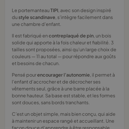
Le portemanteau
TIPI
, avec son design inspiré
du
style scandinave
, s’intègre facilement dans
une chambre d’enfant.
Il est fabriqué en
contreplaqué de pin
, un bois
solide qui apporte à la fois chaleur et fiabilité. 3
tailles sont proposées, ainsi qu’un large choix de
couleurs — 11 au total — pour répondre aux goûts
et besoins de chacun.
Pensé pour
encourager l’autonomie
, il permet à
l’enfant d’accrocher et de décrocher ses
vêtements seul, grâce à une barre placée à la
bonne hauteur. Sa base est stable, et les formes
sont douces, sans bords tranchants.
C’est un objet simple, mais bien conçu, qui aide
à maintenir un espace rangé et accueillant. Une
façon douce d’apprendre à être responsable,