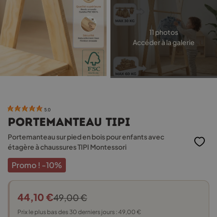
11 photos
Accéder à la galerie
5.0
Portemanteau TIPI
Portemanteau sur pied en bois pour enfants avec
étagère à chaussures TIPI Montessori
Promo !
-10%
44,10
€
49,00
€
Le
Le
Prix le plus bas des 30 derniers jours :
49,00
€