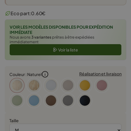
prix
prix
initial
actuel
Eco part:
0.60
€
était :
est :
49,00 €.
44,10 €.
VOIR LES MODÈLES DISPONIBLES POUR EXPÉDITION
IMMÉDIATE
Nous avons
3 variantes
prêtes à être expédiées
immédiatement
Voir la liste
Réalisation et livraison
Couleur : Naturel
Taille