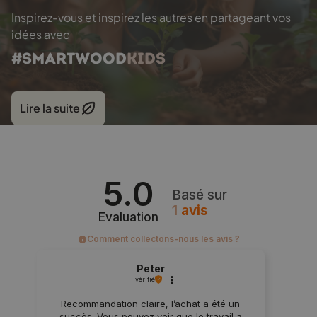
Inspirez-vous et inspirez les autres en partageant vos
idées avec
#SMARTWOOD
KIDS
Lire la suite
5.0
Basé sur
1
avis
Evaluation
Comment collectons-nous les avis ?
Peter
vérifié
Recommandation claire, l’achat a été un
succès. Vous pouvez voir que le travail a