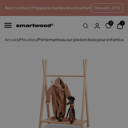
leur prix
Paiements en plusieurs fois sans frais
Traite
Back to School | Préparez la chambre de votre enfant
Découvrir -20 %
0
1
Accueil
/
Meubles
/
Portemanteau sur pied en bois pour enfants av