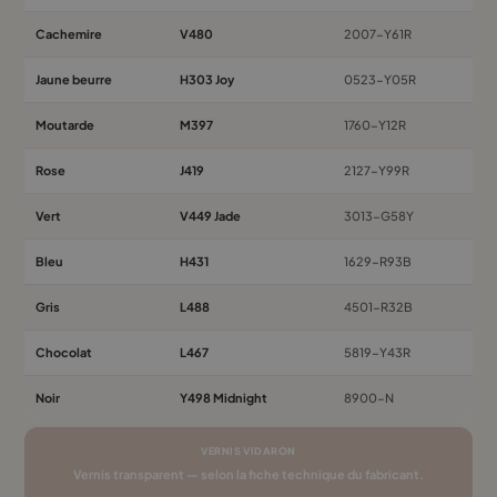
Cachemire
V480
2007-Y61R
Jaune beurre
H303 Joy
0523-Y05R
Moutarde
M397
1760-Y12R
Rose
J419
2127-Y99R
Vert
V449 Jade
3013-G58Y
Bleu
H431
1629-R93B
Gris
L488
4501-R32B
Chocolat
L467
5819-Y43R
Noir
Y498 Midnight
8900-N
VERNIS VIDARON
Vernis transparent — selon la fiche technique du fabricant.