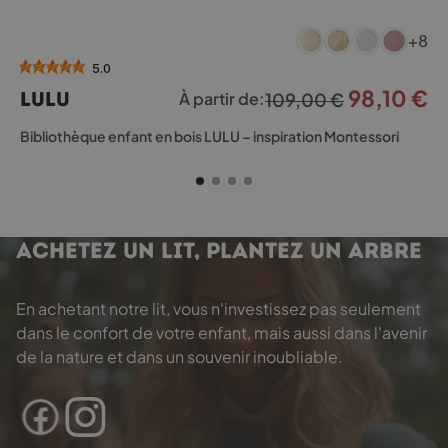
Ce
+8
produit
a
5.0
plusieurs
98,10
€
Le
L
LULU
À partir de:
109,00
€
variations.
prix
pr
Les
Bibliothèque enfant en bois LULU – inspiration Montessori
options
initial
a
peuvent
était :
es
être
109,00 €.
98
choisies
sur
ACHETEZ UN LIT, PLANTEZ UN ARBRE
la
page
du
En achetant notre lit, vous n'investissez pas seulement
produit
dans le confort de votre enfant, mais aussi dans l'avenir
de la nature et dans un souvenir inoubliable.