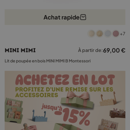
Achat rapide
Ce
+7
produit
a
plusieurs
69,00
€
MINI MIMI
À partir de:
variations.
Les
Lit de poupée en bois MINI MIMI B Montessori
options
peuvent
être
choisies
sur
la
page
du
produit