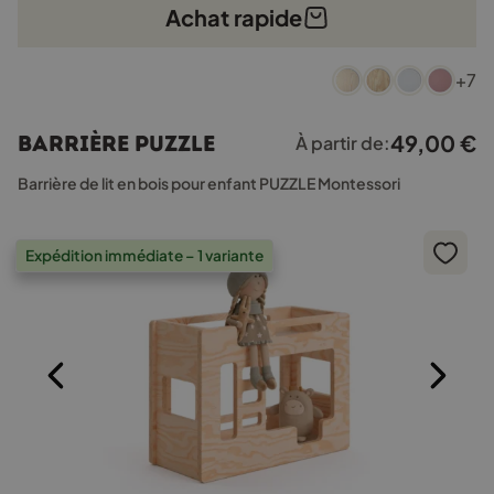
Achat rapide
Ce
+7
produit
a
plusieurs
49,00
€
Barrière PUZZLE
À partir de:
variations.
Les
Barrière de lit en bois pour enfant PUZZLE Montessori
options
peuvent
être
Expédition immédiate – 1 variante
choisies
sur
la
page
du
produit