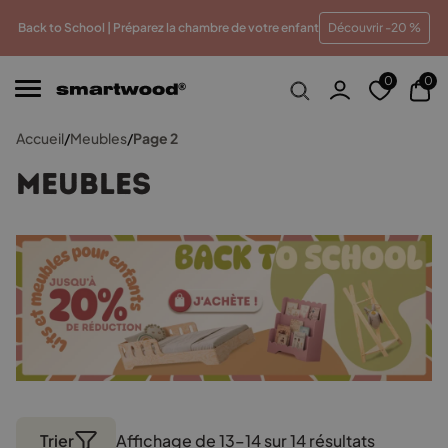
 meilleur prix
Paiements en plusieurs fois sans frais
Tr
Back to School | Préparez la chambre de votre enfant
Découvrir -20 %
0
0
Accueil
/
Meubles
/
Page 2
Meubles
Trier
Affichage de 13–14 sur 14 résultats
Trié