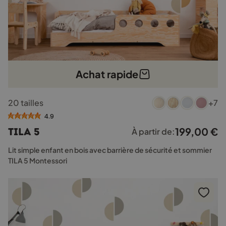
Achat rapide
Ce
20 tailles
+7
produit
a
4.9
plusieurs
199,00
€
TILA 5
À partir de:
variations.
Les
Lit simple enfant en bois avec barrière de sécurité et sommier
options
TILA 5 Montessori
peuvent
être
choisies
sur
la
page