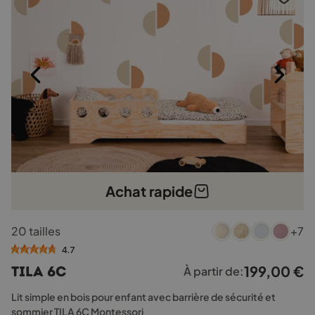
sur
la
page
du
produit
Achat rapide
Ce
20 tailles
+7
produit
a
4.7
plusieurs
199,00
€
TILA 6C
À partir de:
variations.
Les
Lit simple en bois pour enfant avec barrière de sécurité et
options
sommier TILA 6C Montessori