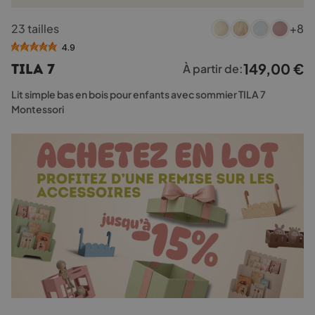
Ce
23 tailles
+8
produit
a
4.9
plusieurs
149,00
€
TILA 7
À partir de:
variations.
Les
Lit simple bas en bois pour enfants avec sommier TILA 7
options
Montessori
peuvent
être
choisies
sur
la
page
du
produit