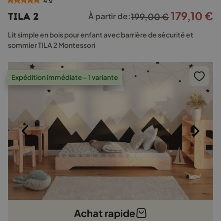
4.9
plusieurs
179,10
€
Le
L
TILA 2
À partir de:
199,00
€
variations.
prix
p
Les
Lit simple en bois pour enfant avec barrière de sécurité et
options
initial
a
sommier TILA 2 Montessori
peuvent
était :
e
être
199,00 €.
1
choisies
Expédition immédiate – 1 variante
sur
la
page
du
produit
Achat rapide