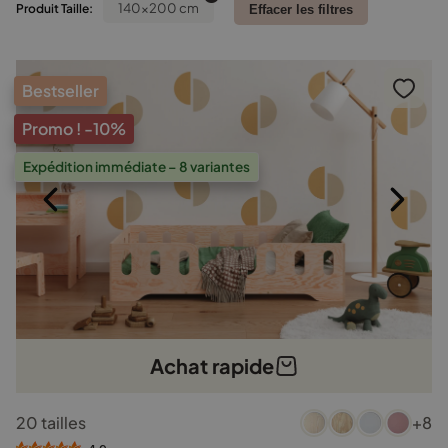
140x200 cm
Produit Taille:
Effacer les filtres
Bestseller
Promo !
-10%
Expédition immédiate – 8 variantes
Achat rapide
Ce
20 tailles
+8
produit
a