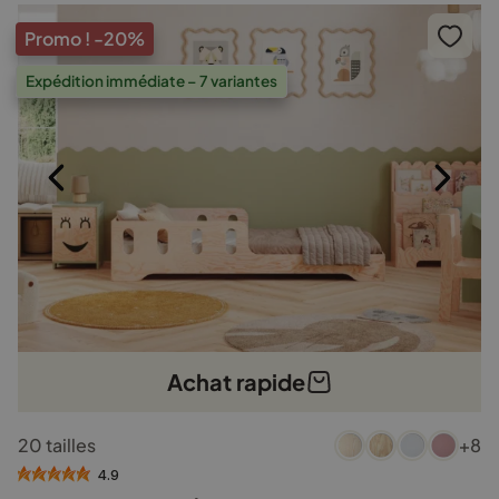
Promo !
-20%
Expédition immédiate – 7 variantes
Achat rapide
Ce
20 tailles
+8
produit
a
4.9
plusieurs