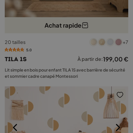
Achat rapide
Ce
20 tailles
+7
produit
a
5.0
plusieurs
199,00
€
TILA 1S
À partir de:
variations.
Les
Lit simple en bois pour enfant TILA 1S avec barrière de sécurité
options
et sommier cadre canapé Montessori
peuvent
être
choisies
sur
la
page
du
produit