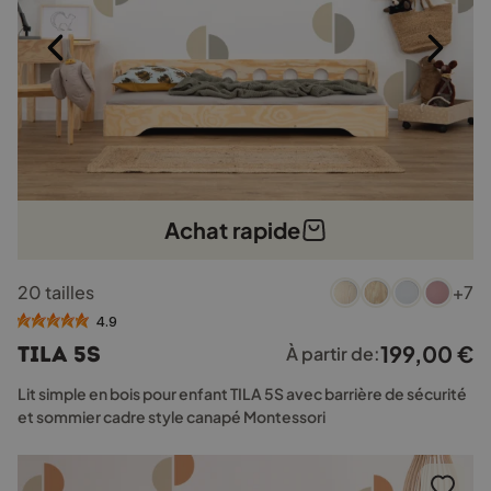
du
produit
Achat rapide
Ce
20 tailles
+7
produit
a
4.9
plusieurs
199,00
€
TILA 5S
À partir de:
variations.
Les
Lit simple en bois pour enfant TILA 5S avec barrière de sécurité
options
et sommier cadre style canapé Montessori
peuvent
être
choisies