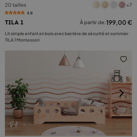
20 tailles
+7
produit
a
4.8
plusieurs
199,00
€
TILA 1
À partir de:
variations.
Les
Lit simple enfant en bois avec barrière de sécurité et sommier
options
TILA 1 Montessori
peuvent
être
choisies
sur
la
page
du
produit