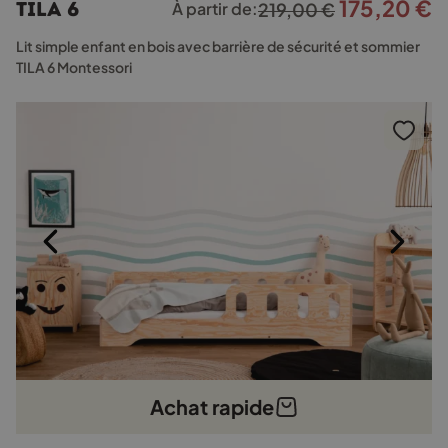
175,20
€
Le
L
TILA 6
À partir de:
219,00
€
variations.
prix
p
Les
Lit simple enfant en bois avec barrière de sécurité et sommier
options
initial
a
TILA 6 Montessori
peuvent
était :
e
être
219,00 €.
1
choisies
sur
la
page
du
produit
Achat rapide
Ce