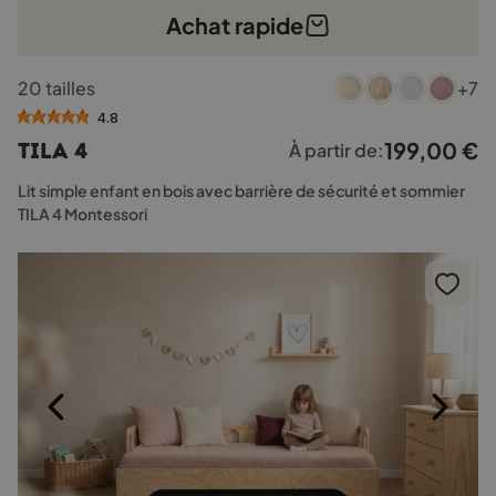
Achat rapide
Ce
20 tailles
+7
produit
a
4.8
plusieurs
199,00
€
TILA 4
À partir de:
variations.
Les
Lit simple enfant en bois avec barrière de sécurité et sommier
options
TILA 4 Montessori
peuvent
être
choisies
sur
la
page
du
produit