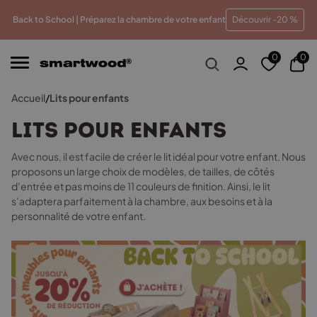
eur prix
Paiements en plusieurs fois sans frais
Traitem
Back to School | Préparez la chambre de votre enfant
Découvrir -20 %
0
0
Accueil
/
Lits pour enfants
Lits pour enfants
Avec nous, il est facile de créer le lit idéal pour votre enfant.
Nous
proposons un large choix de modèles, de tailles, de côtés
d’entrée et pas moins de 11 couleurs de finition. Ainsi, le lit
s’adaptera parfaitement à la chambre, aux besoins et à la
personnalité de votre enfant.