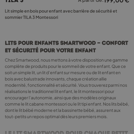
TILA 3
variations.
Les
Lit simple en bois pour enfant avec barrière de sécurité et
options
sommier TILA 3 Montessori
peuvent
être
choisies
sur
Lits pour enfants Smartwood — Confort
la
et sécurité pour votre enfant
page
du
Chez Smartwood, nous mettons à votre disposition une gamme
produit
complète de produits pour le sommeil de votre enfant. Que ce
soit un simple lit, un lit d’enfant sur mesure ou de lit enfant en
bois avec balustrade innovants, chaque création allie
modernité, fonctionnalité et sécurité. Vous trouverez parmi nos
réalisations le traditionnel lit enfant, le lit montessori pour
encourager l’autonomie, ainsi que des modèles originaux
comme le lit cabane montessori ou le lit tipi enfant. Nos lits bébé,
dont le lit bébé moderne et la bassinette bébé, assurent aux
tout-petits un repos optimal dès leurs premiers mois.
Le lit Smartwood pour chaque petit