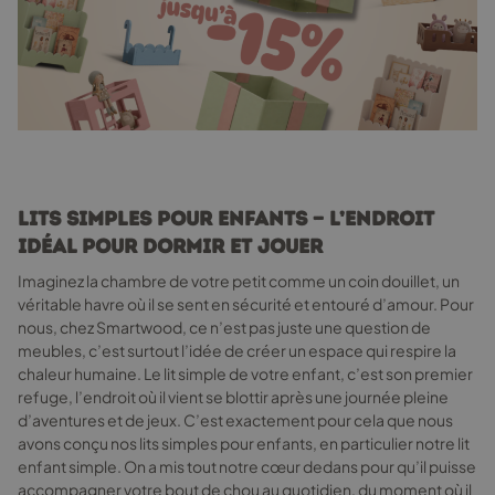
produit
Lits simples pour enfants — L’endroit
idéal pour dormir et jouer
Imaginez la chambre de votre petit comme un coin douillet, un
véritable havre où il se sent en sécurité et entouré d’amour. Pour
nous, chez Smartwood, ce n’est pas juste une question de
meubles, c’est surtout l’idée de créer un espace qui respire la
chaleur humaine. Le lit simple de votre enfant, c’est son premier
refuge, l’endroit où il vient se blottir après une journée pleine
d’aventures et de jeux. C’est exactement pour cela que nous
avons conçu nos lits simples pour enfants, en particulier notre lit
enfant simple. On a mis tout notre cœur dedans pour qu’il puisse
accompagner votre bout de chou au quotidien, du moment où il