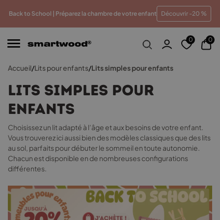
 meilleur prix
Paiements en plusieurs fois sans frais
Tr
Back to School | Préparez la chambre de votre enfant
Découvrir -20 %
0
0
Accueil
/
Lits pour enfants
/
Lits simples pour enfants
Lits simples pour
enfants
Choisissez un lit adapté à l’âge et aux besoins de votre enfant.
Vous trouverez ici aussi bien des modèles classiques que des lits
au sol, parfaits pour débuter le sommeil en toute autonomie.
Chacun est disponible en de nombreuses configurations
différentes.