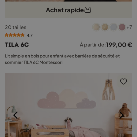
Achat rapide
Ce
20 tailles
+7
produit
a
4.7
plusieurs
199,00
€
TILA 6C
À partir de:
variations.
Les
Lit simple en bois pour enfant avec barrière de sécurité et
options
sommier TILA 6C Montessori
peuvent
être
choisies
sur
la
page
du
produit