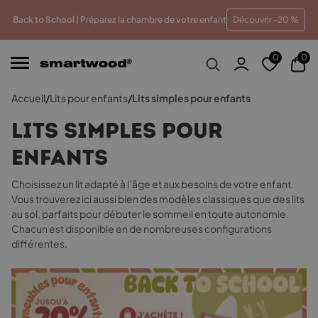
leur prix
Paiements en plusieurs fois sans frais
Traite
Back to School | Préparez la chambre de votre enfant
Découvrir -20 %
0
0
Accueil
/
Lits pour enfants
/
Lits simples pour enfants
Lits simples pour
enfants
Choisissez un lit adapté à l’âge et aux besoins de votre enfant.
Vous trouverez ici aussi bien des modèles classiques que des lits
au sol, parfaits pour débuter le sommeil en toute autonomie.
Chacun est disponible en de nombreuses configurations
différentes.