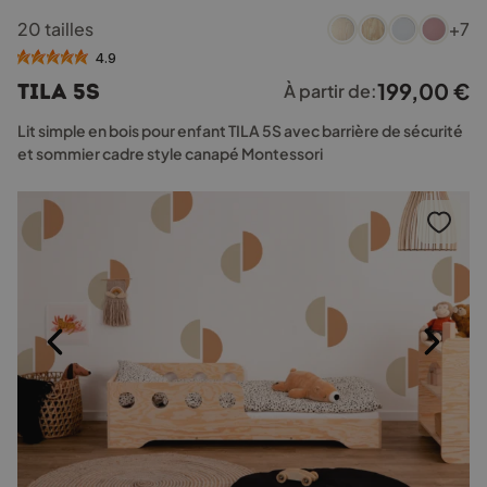
Ce
20 tailles
+7
produit
a
4.9
plusieurs
199,00
€
TILA 5S
À partir de:
variations.
Les
Lit simple en bois pour enfant TILA 5S avec barrière de sécurité
options
et sommier cadre style canapé Montessori
peuvent
être
choisies
sur
la
page
du
produit