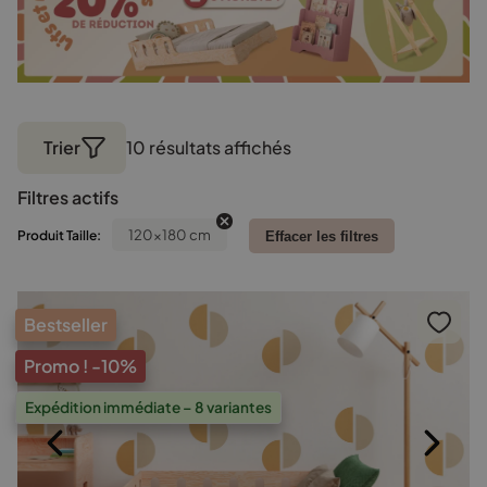
Trier
10 résultats affichés
Trié
par
Filtres actifs
popularité
120x180 cm
Produit Taille:
Effacer les filtres
Bestseller
Promo !
-10%
Expédition immédiate – 8 variantes