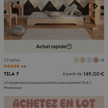
produit
Achat rapide
Ce
23 tailles
+8
produit
a
4.9
plusieurs
149,00
€
TILA 7
À partir de:
variations.
Les
Lit simple bas en bois pour enfants avec sommier TILA 7
options
Montessori
peuvent
être
choisies
sur