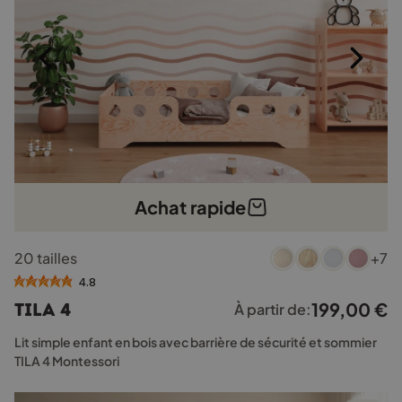
page
du
produit
Achat rapide
Ce
20 tailles
+7
produit
a
4.8
plusieurs
199,00
€
TILA 4
À partir de:
variations.
Les
Lit simple enfant en bois avec barrière de sécurité et sommier
options
TILA 4 Montessori
peuvent
être