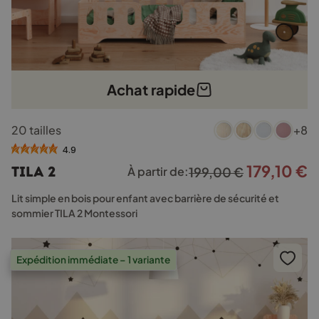
Achat rapide
Ce
20 tailles
+8
produit
a
4.9
plusieurs
179,10
€
Le
L
TILA 2
À partir de:
199,00
€
variations.
prix
p
Les
Lit simple en bois pour enfant avec barrière de sécurité et
options
initial
a
sommier TILA 2 Montessori
peuvent
était :
e
être
199,00 €.
1
choisies
Expédition immédiate – 1 variante
sur
la
page
du