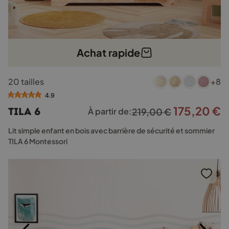
Achat rapide
Ce
20 tailles
+8
produit
a
4.9
plusieurs
175,20
€
Le
L
TILA 6
À partir de:
219,00
€
variations.
prix
p
Les
Lit simple enfant en bois avec barrière de sécurité et sommier
options
initial
a
TILA 6 Montessori
peuvent
était :
e
être
219,00 €.
1
choisies
sur
la
page
du
produit