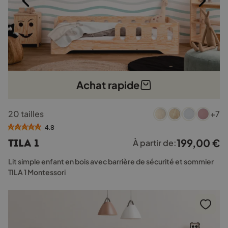
Achat rapide
Ce
20 tailles
+7
produit
a
4.8
plusieurs
199,00
€
TILA 1
À partir de:
variations.
Les
Lit simple enfant en bois avec barrière de sécurité et sommier
options
TILA 1 Montessori
peuvent
être
choisies
sur
la