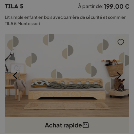
plusieurs
199,00
€
TILA 5
À partir de:
variations.
Les
Lit simple enfant en bois avec barrière de sécurité et sommier
options
TILA 5 Montessori
peuvent
être
choisies
sur
la
page
du
produit
Achat rapide