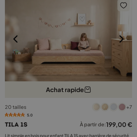
choisies
sur
la
page
du
produit
Achat rapide
Ce
20 tailles
+7
produit
a
5.0
plusieurs
199,00
€
TILA 1S
À partir de:
variations.
Les
Lit simple en bois pour enfant TILA 1S avec barrière de sécurité