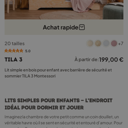
Achat rapide
Ce
20 tailles
+7
produit
a
5.0
plusieurs
199,00
€
TILA 3
À partir de:
variations.
Les
Lit simple en bois pour enfant avec barrière de sécurité et
options
sommier TILA 3 Montessori
peuvent
être
choisies
sur
Lits simples pour enfants — L’endroit
la
idéal pour dormir et jouer
page
du
Imaginez la chambre de votre petit comme un coin douillet, un
produit
véritable havre où il se sent en sécurité et entouré d’amour. Pour