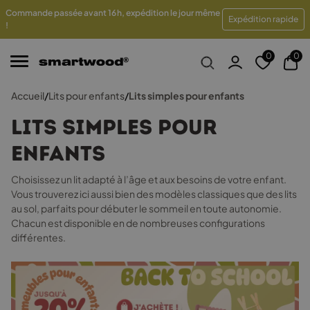
Commande passée avant 16 h, expédition le jour même
rais
Traitement en 48 heures
Retours sous 100 jours
Expédition rapide
!
0
0
Accueil
/
Lits pour enfants
/
Lits simples pour enfants
Lits simples pour
enfants
Choisissez un lit adapté à l’âge et aux besoins de votre enfant.
Vous trouverez ici aussi bien des modèles classiques que des lits
au sol, parfaits pour débuter le sommeil en toute autonomie.
Chacun est disponible en de nombreuses configurations
différentes.