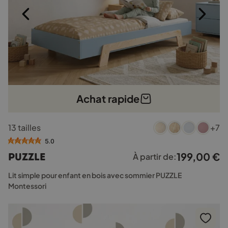
produit
Achat rapide
Ce
13 tailles
+7
produit
a
5.0
plusieurs
199,00
€
PUZZLE
À partir de:
variations.
Les
Lit simple pour enfant en bois avec sommier PUZZLE
options
Montessori
peuvent
être
choisies
sur