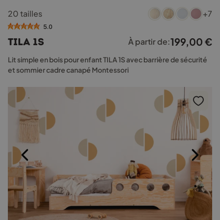
Ce
20 tailles
+7
produit
a
5.0
plusieurs
199,00
€
TILA 1S
À partir de:
variations.
Les
Lit simple en bois pour enfant TILA 1S avec barrière de sécurité
options
et sommier cadre canapé Montessori
peuvent
être
choisies
sur
la
page
du
produit