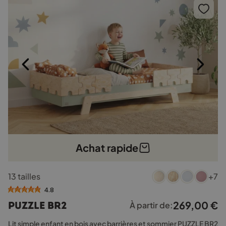
choisies
sur
la
page
du
produit
Achat rapide
Ce
13 tailles
+7
produit
a
4.8
plusieurs
269,00
€
PUZZLE BR2
À partir de:
variations.
Les
Lit simple enfant en bois avec barrières et sommier PUZZLE BR2