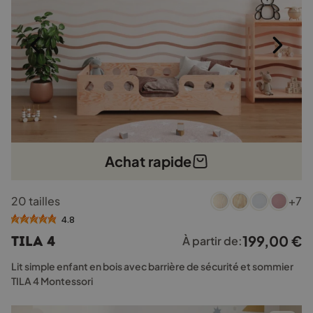
page
du
produit
Achat rapide
Ce
20 tailles
+7
produit
a
4.8
plusieurs
199,00
€
TILA 4
À partir de:
variations.
Les
Lit simple enfant en bois avec barrière de sécurité et sommier
options
TILA 4 Montessori
peuvent
être