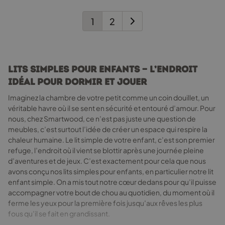
être
choisies
1
2
sur
la
page
du
Lits simples pour enfants — L’endroit
produit
idéal pour dormir et jouer
Imaginez la chambre de votre petit comme un coin douillet, un
véritable havre où il se sent en sécurité et entouré d’amour. Pour
nous, chez Smartwood, ce n’est pas juste une question de
meubles, c’est surtout l’idée de créer un espace qui respire la
chaleur humaine. Le lit simple de votre enfant, c’est son premier
refuge, l’endroit où il vient se blottir après une journée pleine
d’aventures et de jeux. C’est exactement pour cela que nous
avons conçu nos lits simples pour enfants, en particulier notre lit
enfant simple. On a mis tout notre cœur dedans pour qu’il puisse
accompagner votre bout de chou au quotidien, du moment où il
ferme les yeux pour la première fois jusqu’aux rêves les plus
fous qu’il se fait en grandissant.