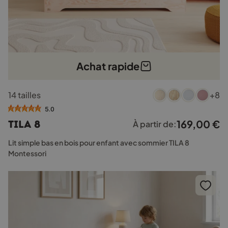
Achat rapide
Ce
14 tailles
+8
produit
a
5.0
plusieurs
169,00
€
TILA 8
À partir de:
variations.
Les
Lit simple bas en bois pour enfant avec sommier TILA 8
options
Montessori
peuvent
être
choisies
sur
la
page
du