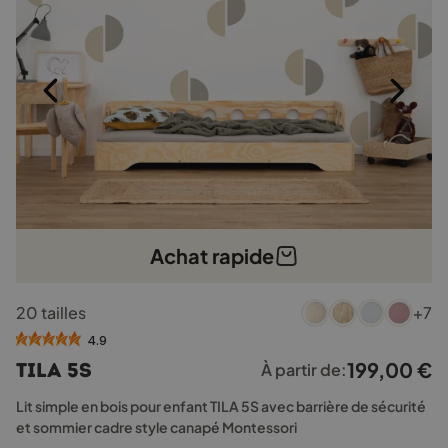
la
page
du
produit
Achat rapide
Ce
20 tailles
+7
produit
a
4.9
plusieurs
199,00
€
TILA 5S
À partir de:
variations.
Les
Lit simple en bois pour enfant TILA 5S avec barrière de sécurité
options
et sommier cadre style canapé Montessori
peuvent