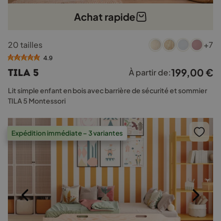
Achat rapide
Ce
20 tailles
+7
produit
a
4.9
plusieurs
199,00
€
TILA 5
À partir de:
variations.
Les
Lit simple enfant en bois avec barrière de sécurité et sommier
options
TILA 5 Montessori
peuvent
être
choisies
Expédition immédiate – 3 variantes
sur
la
page
du
produit