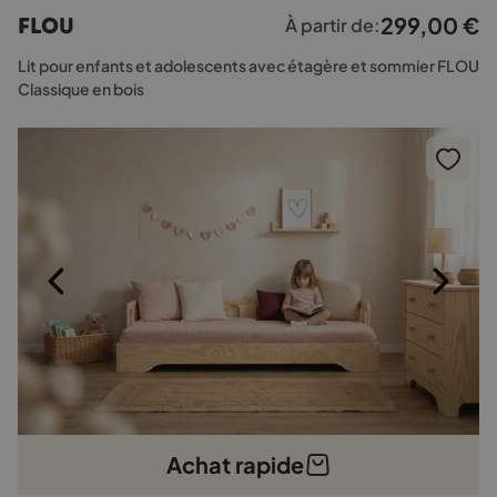
plusieurs
299,00
€
FLOU
À partir de:
variations.
Les
Lit pour enfants et adolescents avec étagère et sommier FLOU
options
Classique en bois
peuvent
être
choisies
sur
la
page
du
produit
Achat rapide