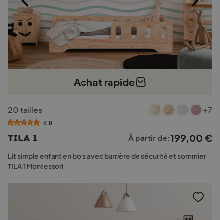
Achat rapide
Ce
20 tailles
+7
produit
a
4.8
plusieurs
199,00
€
TILA 1
À partir de:
variations.
Les
Lit simple enfant en bois avec barrière de sécurité et sommier
options
TILA 1 Montessori
peuvent
être
choisies
sur
la