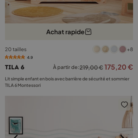
Achat rapide
Ce
20 tailles
+8
produit
a
4.9
plusieurs
175,20
€
Le
L
TILA 6
À partir de:
219,00
€
variations.
prix
p
Les
Lit simple enfant en bois avec barrière de sécurité et sommier
options
initial
a
TILA 6 Montessori
peuvent
était :
e
être
219,00 €.
1
choisies
sur
la
page
du
produit