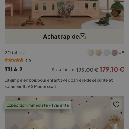
Achat rapide
Ce
20 tailles
+8
produit
a
4.9
plusieurs
179,10
€
Le
L
TILA 2
À partir de:
199,00
€
variations.
prix
p
Les
Lit simple en bois pour enfant avec barrière de sécurité et
options
initial
a
sommier TILA 2 Montessori
peuvent
était :
e
être
199,00 €.
1
choisies
Expédition immédiate – 1 variante
sur
la
page
du