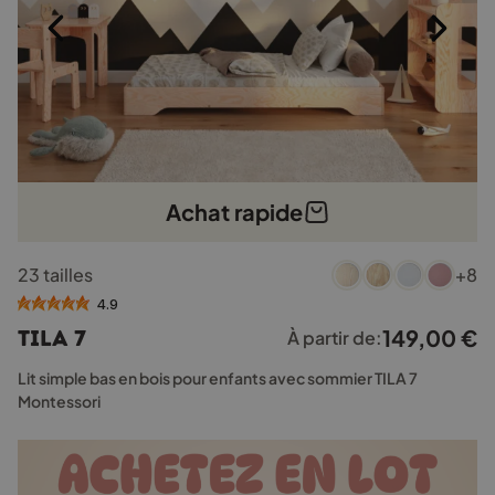
produit
Achat rapide
Ce
23 tailles
+8
produit
a
4.9
plusieurs
149,00
€
TILA 7
À partir de:
variations.
Les
Lit simple bas en bois pour enfants avec sommier TILA 7
options
Montessori
peuvent
être
choisies
sur