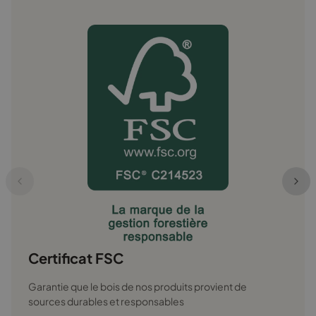
Prü
Certif
sécuri
Certificat FSC
Garantie que le bois de nos produits provient de
sources durables et responsables