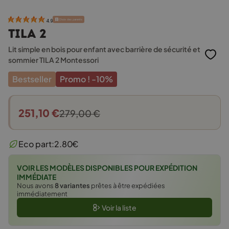
Choix des parents
4.9
TILA 2
Lit simple en bois pour enfant avec barrière de sécurité et
sommier TILA 2 Montessori
Bestseller
Promo !
-10%
251,10
€
279,00
€
Le
Le
prix
prix
Eco part:
2.80
€
initial
actuel
était :
est :
VOIR LES MODÈLES DISPONIBLES POUR EXPÉDITION
279,00 €.
251,10 €.
IMMÉDIATE
Nous avons
8 variantes
prêtes à être expédiées
immédiatement
Voir la liste