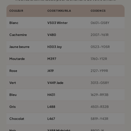
COULEUR
CODE TIKKURILA
CODE NCS
Blanc
V503 Winter
0601-G58Y
Cachemire
V480
2007-Y61R
Jaune beurre
H303 Joy
0523-Y05R
Moutarde
M397
1760-Y12R
Rose
J419
2127-Y99R
Vert
V449 Jade
3013-G58Y
Bleu
H431
1629-R93B
Gris
L488
4501-R32B
Chocolat
L467
5819-Y43R
Noir
Y498 Midnight
8900-N