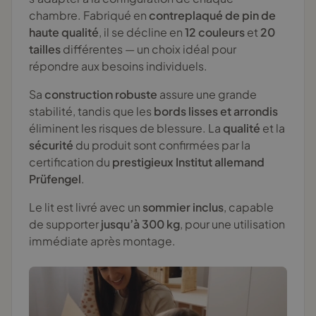
chambre. Fabriqué en
contreplaqué de pin de
haute qualité
, il se décline en
12 couleurs
et
20
tailles
différentes — un choix idéal pour
répondre aux besoins individuels.
Sa
construction robuste
assure une grande
stabilité, tandis que les
bords lisses et arrondis
éliminent les risques de blessure. La
qualité
et la
sécurité
du produit sont confirmées par la
certification du
prestigieux Institut allemand
Prüfengel
.
Le lit est livré avec un
sommier inclus
, capable
de supporter
jusqu’à 300 kg
, pour une utilisation
immédiate après montage.