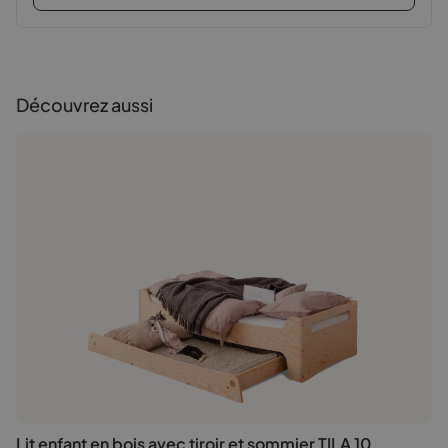
Découvrez aussi
Lit enfant en bois avec tiroir et sommier TILA 10