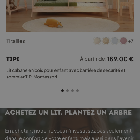
Ce
11 tailles
+7
produit
a
plusieurs
189,00
€
TIPI
À partir de:
variations.
Les
Lit cabane en bois pour enfant avec barrière de sécurité et
options
sommier TIPI Montessori
peuvent
être
choisies
sur
la
ACHETEZ UN LIT, PLANTEZ UN ARBRE
page
du
produit
En achetant notre lit, vous n'investissez pas seulement
dans le confort de votre enfant, mais aussi dans l'avenir