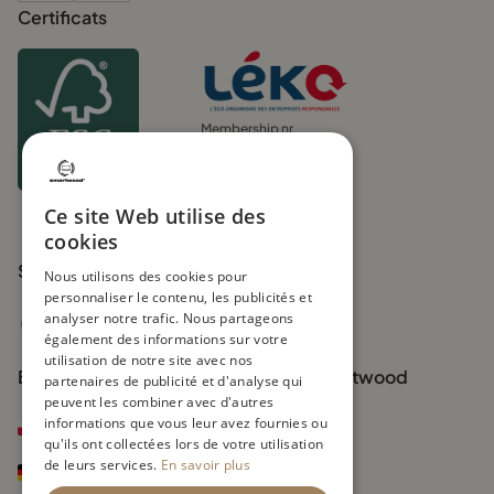
Certificats
Membership nr
1655198242361
UIN FR271219_01XYOL
Ce site Web utilise des
cookies
Suivez-nous
Nous utilisons des cookies pour
personnaliser le contenu, les publicités et
analyser notre trafic. Nous partageons
également des informations sur votre
utilisation de notre site avec nos
Boutiques officielles de la marque Smartwood
partenaires de publicité et d'analyse qui
peuvent les combiner avec d'autres
informations que vous leur avez fournies ou
smartwood.pl
qu'ils ont collectées lors de votre utilisation
de leurs services.
En savoir plus
smartwood.de