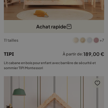
Achat rapide
Ce
11 tailles
+7
produit
a
plusieurs
189,00
€
TIPI
À partir de:
variations.
Les
Lit cabane en bois pour enfant avec barrière de sécurité et
options
sommier TIPI Montessori
peuvent
être
choisies
sur
la
page
du
produit