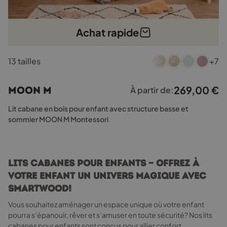
Achat rapide
Ce
13 tailles
+7
produit
a
plusieurs
269,00
€
MOON M
À partir de:
variations.
Les
Lit cabane en bois pour enfant avec structure basse et
options
sommier MOON M Montessori
peuvent
être
choisies
sur
Lits cabanes pour enfants — Offrez à
la
votre enfant un univers magique avec
page
Smartwood!
du
produit
Vous souhaitez aménager un espace unique où votre enfant
pourra s’épanouir, rêver et s’amuser en toute sécurité? Nos lits
cabanes pour enfants sont conçus pour allier confort,