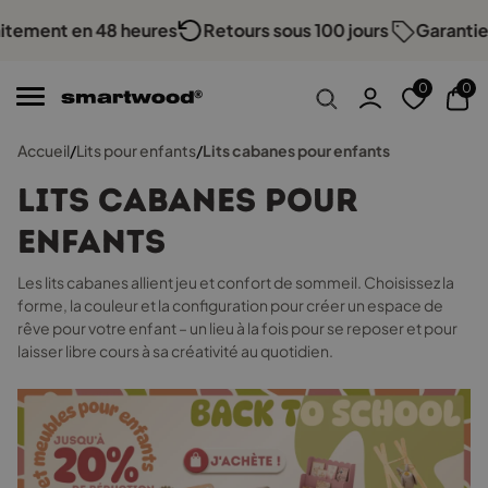
Commande passée avant 16 h, expédition le jour même
ement en 48 heures
Retours sous 100 jours
Garantie du
Expédition rapide
!
0
0
Accueil
/
Lits pour enfants
/
Lits cabanes pour enfants
Lits cabanes pour
enfants
Les lits cabanes allient jeu et confort de sommeil. Choisissez la
forme, la couleur et la configuration pour créer un espace de
rêve pour votre enfant – un lieu à la fois pour se reposer et pour
laisser libre cours à sa créativité au quotidien.