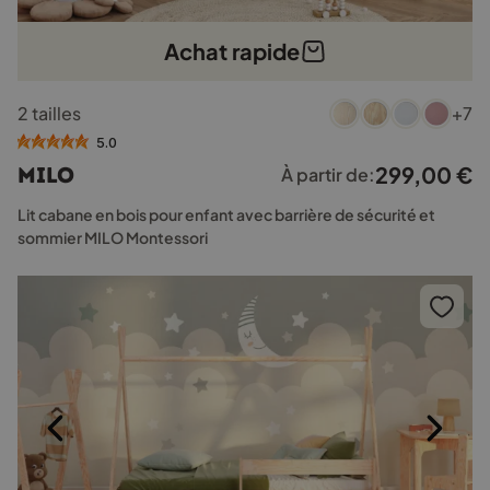
Achat rapide
Ce
2 tailles
+7
produit
a
5.0
plusieurs
299,00
€
MILO
À partir de:
variations.
Les
Lit cabane en bois pour enfant avec barrière de sécurité et
options
sommier MILO Montessori
peuvent
être
choisies
sur
la
page
du
produit