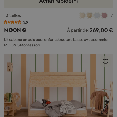
Achat rapide
Ce
13 tailles
+7
produit
a
5.0
plusieurs
269,00
€
MOON G
À partir de:
variations.
Les
Lit cabane en bois pour enfant structure basse avec sommier
options
MOON G Montessori
peuvent
être
choisies
sur
la
page
du
produit