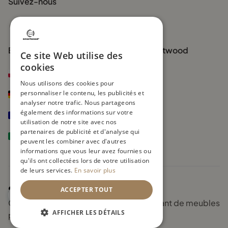
Suivez-nous
Des solutions adaptées à toutes les
familles
Que votre enfant ait besoin d’un espace compact ou plus
spacieux, nous avons la solution adaptée:
Boutiques officielles de la marque Smartwood
Ce site Web utilise des
cookies
Petit lit cabane: parfait pour les petites chambres.
smartwood.pl
Lit cabane enfant 2 ans: idéaux pour accompagner
Nous utilisons des cookies pour
personnaliser le contenu, les publicités et
l’apprentissage du sommeil en autonomie.
smartwood.de
analyser notre trafic. Nous partageons
Lit cabane 2 personnes: pour les familles nombreuses ou les
également des informations sur votre
smartwoodkids.fr
chambres partagées.
utilisation de notre site avec nos
partenaires de publicité et d'analyse qui
smartwoodkids.it
Grand lit cabane: un modèle spacieux et confortable pour
peuvent les combiner avec d'autres
les enfants qui aiment bouger la nuit.
informations que vous leur avez fournies ou
qu'ils ont collectées lors de votre utilisation
Lit double cabane: parfait pour les enfants qui aiment avoir
de leurs services.
En savoir plus
de l’espace tout en gardant un lit au design enchanteur.
ACCEPTER TOUT
Vous aimez les designs modernes? Le lit cabanne offre un style
Copyright © 2026 Smartwood - Fabricant de meubles
élégant et minimaliste. Et pour les familles qui recherchent un
AFFICHER LES DÉTAILS
pour enfants
bon rapport qualité-prix, le lit cabane solde est une excellente