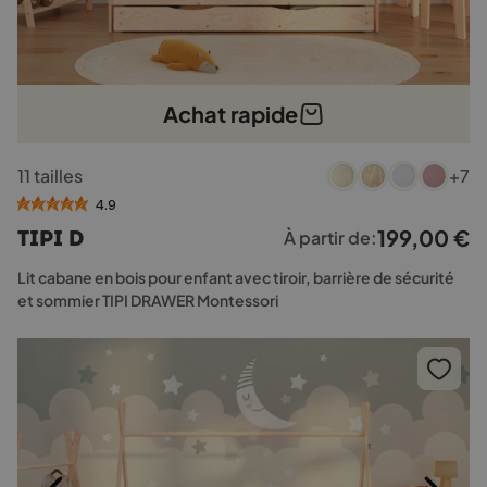
Achat rapide
Ce
11 tailles
+7
produit
a
4.9
plusieurs
199,00
€
TIPI D
À partir de:
variations.
Les
Lit cabane en bois pour enfant avec tiroir, barrière de sécurité
options
et sommier TIPI DRAWER Montessori
peuvent
être
choisies
sur
la
page
du
produit