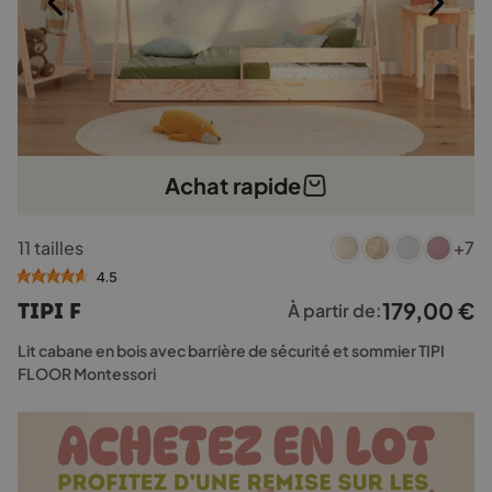
Achat rapide
Ce
11 tailles
+7
produit
a
4.5
plusieurs
179,00
€
TIPI F
À partir de:
variations.
Les
Lit cabane en bois avec barrière de sécurité et sommier TIPI
options
FLOOR Montessori
peuvent
être
choisies
sur
la