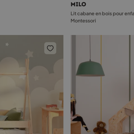
MILO
variations.
Les
Lit cabane en bois pour enf
options
Montessori
peuvent
être
choisies
sur
la
page
du
produit