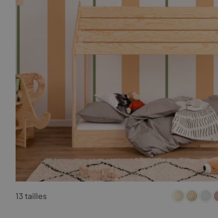
produit
Ce
13 tailles
produit
a
plusieurs