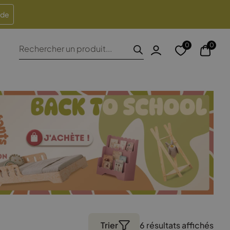
heures
Retours sous 100 jours
ide
Recherche
0
0
de
produits
Trier
6 résultats affichés
Trié