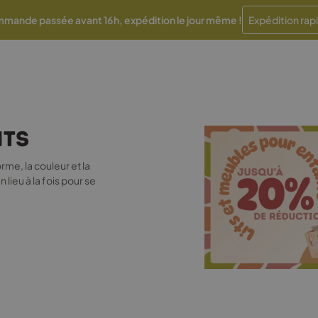
Paiements en plusieurs fois sans frais
Traitement en 48 
mande passée avant 16 h, expédition le jour même !
Expédition rap
nts
rme, la couleur et la
lieu à la fois pour se