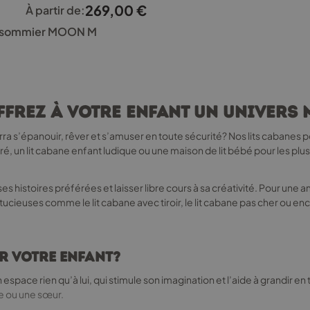
269,00
€
À partir de:
 et sommier MOON M
Offrez à votre enfant un univer
s’épanouir, rêver et s’amuser en toute sécurité? Nos lits cabanes po
é, un lit cabane enfant ludique ou une maison de lit bébé pour les plus
ses histoires préférées et laisser libre cours à sa créativité. Pour une 
cieuses comme le lit cabane avec tiroir, le lit cabane pas cher ou encor
r votre enfant?
n espace rien qu’à lui, qui stimule son imagination et l’aide à grandir en
re ou une sœur.