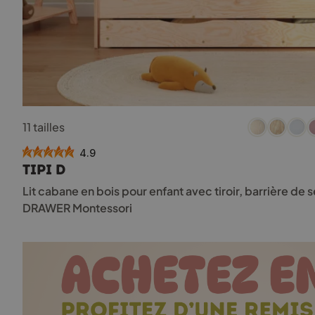
Ce
11 tailles
produit
a
4.9
plusieurs
TIPI D
variations.
Les
Lit cabane en bois pour enfant avec tiroir, barrière de 
options
DRAWER Montessori
peuvent
être
choisies
sur
la
page
du