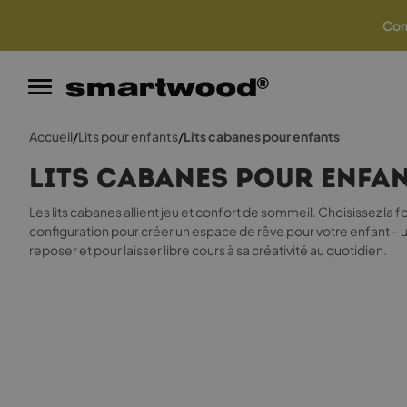
Garantie du meilleur prix
Com
Accueil
/
Lits pour enfants
/
Lits cabanes pour enfants
Lits cabanes pour enfa
Les lits cabanes allient jeu et confort de sommeil. Choisissez la fo
configuration pour créer un espace de rêve pour votre enfant – un 
reposer et pour laisser libre cours à sa créativité au quotidien.