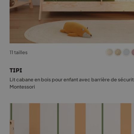
Ce
11 tailles
produit
a
plusieurs
TIPI
variations.
Les
Lit cabane en bois pour enfant avec barrière de sécuri
options
Montessori
peuvent
être
choisies
sur
la
page
du