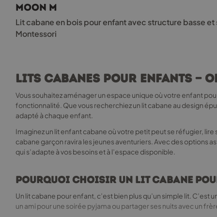
MOON M
variations.
Les
Lit cabane en bois pour enfant avec structure basse
options
Montessori
peuvent
être
choisies
sur
Lits cabanes pour enfants — 
la
page
Vous souhaitez aménager un espace unique où votre enfant pourra 
du
fonctionnalité. Que vous recherchiez un lit cabane au design épur
produit
adapté à chaque enfant.
Imaginez un lit enfant cabane où votre petit peut se réfugier, lire 
cabane garçon ravira les jeunes aventuriers. Avec des options astu
qui s’adapte à vos besoins et à l’espace disponible.
Pourquoi choisir un lit cabane pou
Un lit cabane pour enfant, c’est bien plus qu’un simple lit. C’est u
un ami pour une soirée pyjama ou partager ses nuits avec un frè