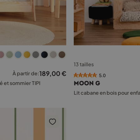
Ce
13 tailles
produit
a
189,00
€
À partir de:
5.0
plusieurs
MOON G
té et sommier TIPI
variations.
Les
Lit cabane en bois pour en
options
peuvent
être
choisies
sur
la
page