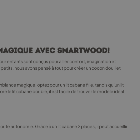
s magique avec Smartwood!
ur enfants sont conçus pour allier confort, imagination et
 petits, nous avons pensé à tout pour créer un cocon douillet
ambiance magique, optez pour un lit cabane fille, tandis qu’un lit
e le lit cabane double, il est facile de trouver le modèle idéal
 toute autonomie. Grâce à un lit cabane 2 places, il peut accueillir