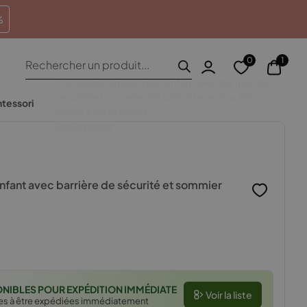
heures
Retours sous 100 jours
%
Recherche
0
1
de
produits
ntessori
enfant avec barrière de sécurité et sommier
ONIBLES POUR EXPÉDITION IMMÉDIATE
Voir la liste
es à être expédiées immédiatement