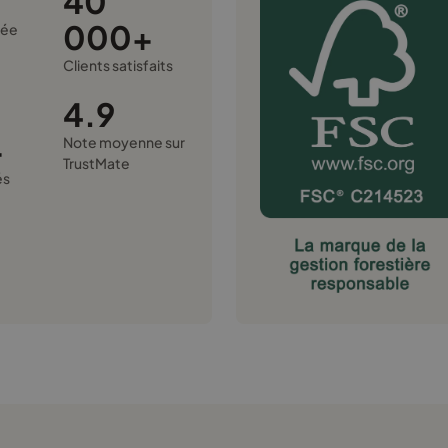
40
000+
rée
é
Clients satisfaits
4.9
+
Note moyenne sur
TrustMate
és