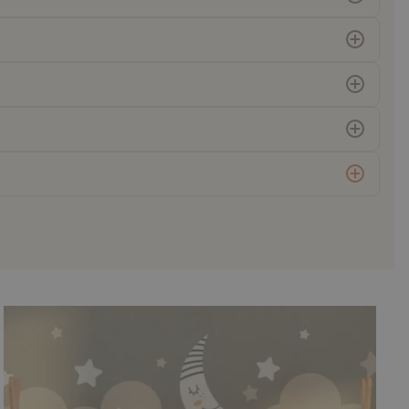
OEKO-TEX Standard 100
Certifie que les matériaux utilisés sont
exempts de substances nocives et sûrs
pour toute la famille