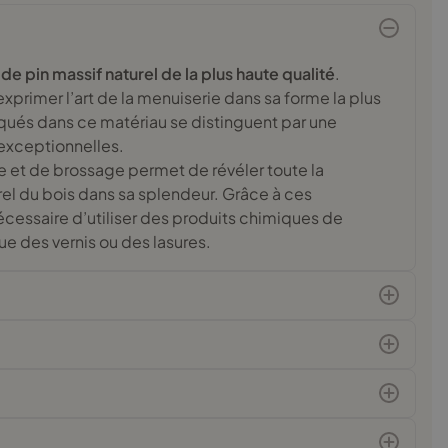
 de pin massif naturel de la plus haute qualité
.
xprimer l’art de la menuiserie dans sa forme la plus
qués dans ce matériau se distinguent par une
exceptionnelles.
et de brossage permet de révéler toute la
urel du bois dans sa splendeur. Grâce à ces
nécessaire d’utiliser des produits chimiques de
ue des vernis ou des lasures.
Trusted Heroes
Distinction pour le professionnalisme et le
service qui inspirent la confiance des clients