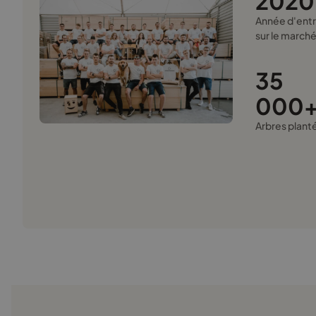
2020
Année d'ent
sur le march
35
000
Arbres plant