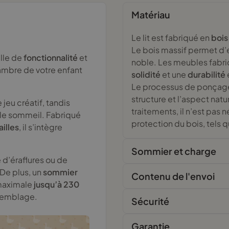
Matériau
Le lit est fabriqué en
bois
Le bois massif permet d’e
lle de
fonctionnalité
et
noble. Les meubles fabri
ambre de votre enfant
solidité
et une
durabilité
Le processus de ponçage 
structure et l’aspect nat
jeu créatif, tandis
traitements, il n’est pas 
le sommeil. Fabriqué
protection du bois, tels q
ailles
, il s’intègre
Sommier et charge
 d’éraflures ou de
 De plus, un
sommier
Contenu de l'envoi
 maximale
jusqu’à 230
ssemblage.
Sécurité
Garantie