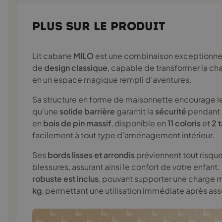
PLUS SUR LE PRODUIT
Lit cabane
MILO
est une combinaison exceptionne
de
design classique
, capable de transformer la ch
en un espace magique rempli d’aventures.
Sa structure en forme de maisonnette encourage le 
qu’une
solide barrière
garantit la
sécurité
pendant 
en
bois de pin massif
, disponible en
11 coloris
et
2 t
facilement à tout type d’aménagement intérieur.
Ses
bords lisses et arrondis
préviennent tout risque
blessures, assurant ainsi le confort de votre enfant.
robuste est inclus
, pouvant supporter une charge
kg
, permettant une utilisation immédiate après a