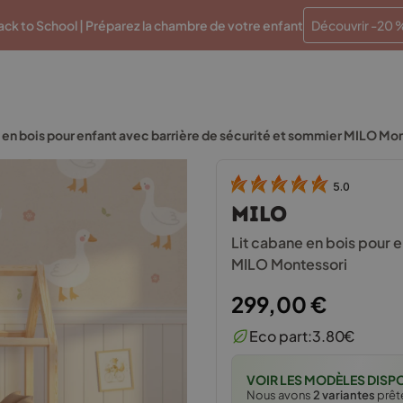
Paiements en plusieurs fois sans frais
Traitement en 48 
ck to School | Préparez la chambre de votre enfant
Découvrir -20 
 en bois pour enfant avec barrière de sécurité et sommier MILO Mo
5.0
MILO
Lit cabane en bois pour 
MILO Montessori
299,00
€
Eco part:
3.80
€
VOIR LES MODÈLES DISP
Nous avons
2 variantes
prêt