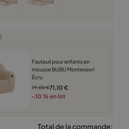
Fauteuil pour enfants en
mousse BUBU Montessori
Écru
71,10
€
79,00
€
-10 % en lot
Total de la commande: