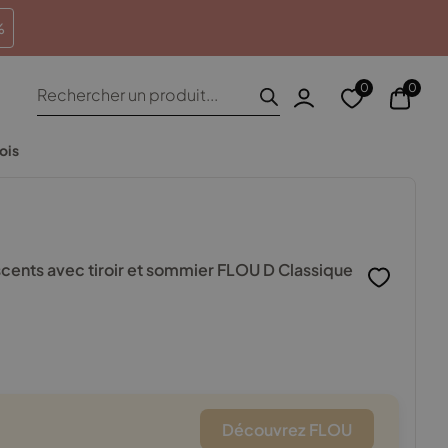
heures
Retours sous 100 jours
%
Recherche
0
0
de
produits
ois
escents avec tiroir et sommier FLOU D Classique
Découvrez FLOU