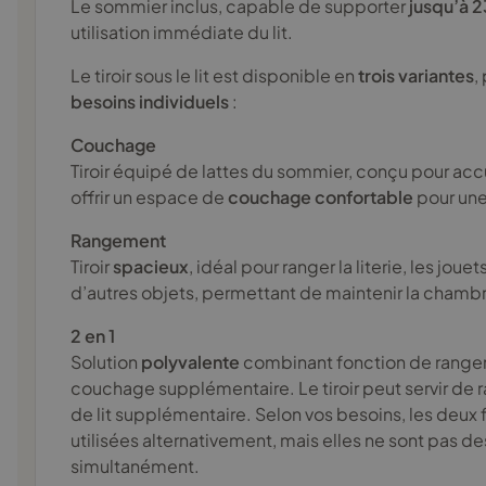
Le sommier inclus, capable de supporter
jusqu’à 
utilisation immédiate du lit.
Le tiroir sous le lit est disponible en
trois variantes
,
besoins individuels
:
Couchage
Tiroir équipé de lattes du sommier, conçu pour accu
offrir un espace de
couchage confortable
pour un
Rangement
Tiroir
spacieux
, idéal pour ranger la literie, les joue
d’autres objets, permettant de maintenir la chamb
2 en 1
Solution
polyvalente
combinant fonction de range
couchage supplémentaire. Le tiroir peut servir d
de lit supplémentaire. Selon vos besoins, les deux
utilisées alternativement, mais elles ne sont pas des
simultanément.