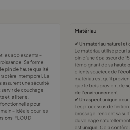
Matériau
✔ Un matériau naturel et c
Le matériau utilisé pour 
et les adolescents –
pin d’une épaisseur de 15 
roissance. Sa forme
témoignant de sa
haute q
de pin de haute qualité
clients soucieux de l’
écol
caractère intemporel. La
matériau est qu’il provie
es assurent une sécurité
que le bois provient de
s
t servir de couchage
de l’environnement
.
et la literie.
✔ Un aspect unique pour
n fonctionnelle pour
Les processus de finition
 main – idéale pour les
brossage, rendent sa sur
nsions
, FLOU D
du veinage naturellement 
est
unique
. Cela confère