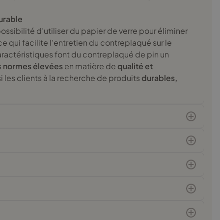
durable
ossibilité d’utiliser du papier de verre pour éliminer
ce qui facilite l’entretien du contreplaqué sur le
aractéristiques font du contreplaqué de pin un
s
normes élevées
en matière de
qualité et
OEKO-TEX Standard 100
nsi les clients à la recherche de produits
durables,
Certifie que les matériaux utilisés sont
exempts de substances nocives et sûrs
pour toute la famille