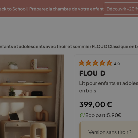
Paiements en plusieurs fois sans frais
Traitement en 48 
ck to School | Préparez la chambre de votre enfant
Découvrir -20 
enfants et adolescents avec tiroir et sommier FLOU D Classique en b
4.9
FLOU D
Lit pour enfants et adol
en bois
399,00
€
Eco part:
5.90
€
Version sans tiroir ?