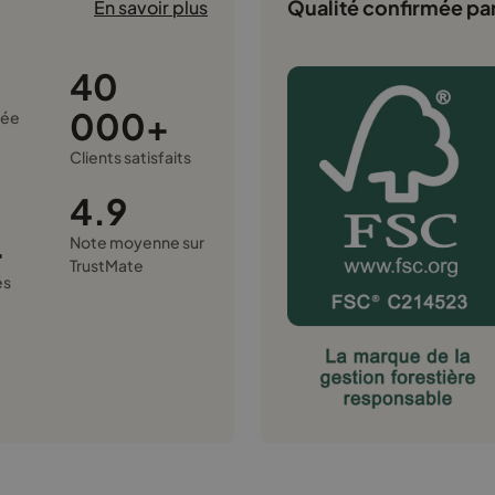
Qualité confirmée par
En savoir plus
40
000+
rée
é
Clients satisfaits
4.9
+
Note moyenne sur
TrustMate
és