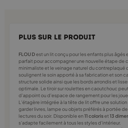
PLUS SUR LE PRODUIT
FLOU D
est un lit conçu pour les enfants plus âgés 
parfait pour accompagner une nouvelle étape de c
minimaliste et le veinage naturel du contreplaqué 
soulignent le soin apporté à sa fabrication et son 
structure solide ainsi que les bords arrondis et liss
optimale. Le tiroir sur roulettes en caoutchouc peu
d’appoint ou d’espace de rangement pour les jouets 
L’étagère intégrée à la tête de lit offre une solutio
garder livres, lampe ou objets préférés à portée de
lectures du soir. Disponible en
11 coloris
et
13 dime
s’adapte facilement à tous les styles d’intérieur.