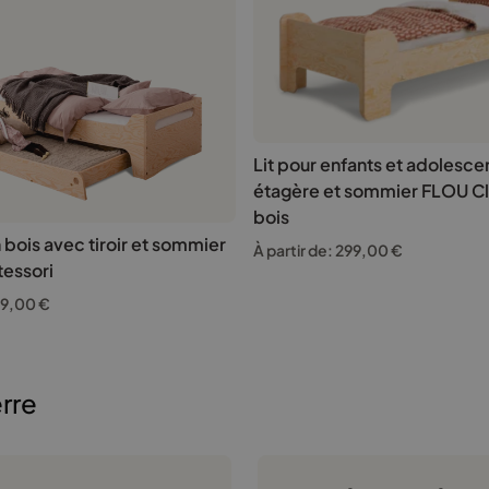
Lit pour enfants et adolesce
étagère et sommier FLOU Cl
bois
n bois avec tiroir et sommier
À partir de:
299,00
€
tessori
49,00
€
erre