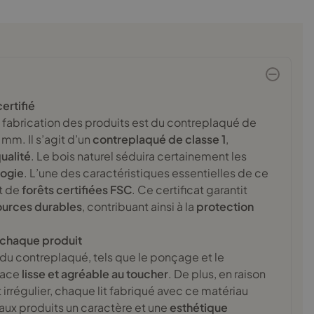
Certificat attestant la plus haute qualité et
une sécurité totale
ertifié
la fabrication des produits est du contreplaqué de
mm. Il s’agit d’un
contreplaqué de classe 1
,
ualité
. Le bois naturel séduira certainement les
ogie
. L’une des caractéristiques essentielles de ce
nt de
forêts certifiées FSC
. Ce certificat garantit
ources durables
, contribuant ainsi à la
protection
Trusted Heroes
 chaque produit
 du contreplaqué, tels que le ponçage et le
Distinction pour le professionnalisme et le
face
lisse et agréable au toucher
. De plus, en raison
service qui inspirent la confiance des clients
irrégulier, chaque lit fabriqué avec ce matériau
 aux produits un caractère et une
esthétique