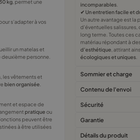
230 kg
, permet une
incomparables
.
✔ Un entretien facile et 
Un autre avantage est la p
 pour s’adapter à vos
d’éventuelles salissures, 
long terme. Toutes ces c
matériau répondant à de
eillir un matelas et
d’esthétique
, attirant ai
e deuxième personne.
écologiques et uniques
.
Sommier et charge
ts, les vêtements et
re
bien organisée
.
Contenu de l'envoi
ment et espace de
Sécurité
e rangement
pratique
ou
 fonctions peuvent être
Garantie
tinées à être utilisées
Détails du produit