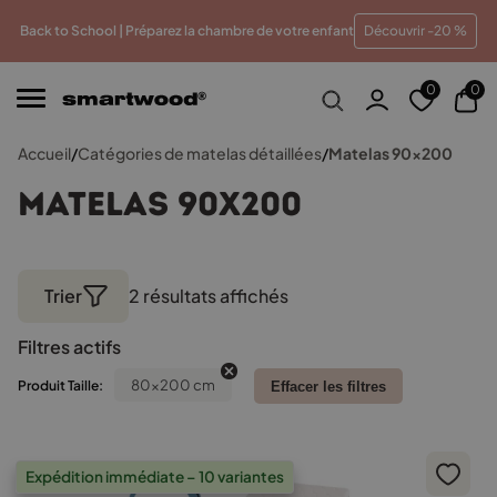
u meilleur prix
Paiements en plusieurs fois sans frais
T
Back to School | Préparez la chambre de votre enfant
Découvrir -20 %
0
0
Accueil
/
Catégories de matelas détaillées
/
Matelas 90x200
Matelas 90x200
Trier
2 résultats affichés
Trié
par
Filtres actifs
popularité
80x200 cm
Produit Taille:
Effacer les filtres
Expédition immédiate – 10 variantes