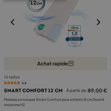
Achat rapide
Ce
14 tailles
produit
a
4.9
plusieurs
89,00
€
Smart Comfort 12 cm
À partir de:
variations.
Les
Matelas en mousse Smart Comfort pour enfants 12 cm Dureté
options
moyenne H2
peuvent