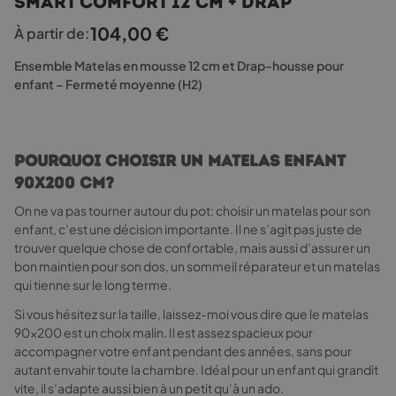
Smart Comfort 12 cm + drap
plusieurs
variations.
104,00
€
À partir de:
Les
options
Ensemble Matelas en mousse 12 cm et Drap-housse pour
peuvent
enfant – Fermeté moyenne (H2)
être
choisies
sur
la
Pourquoi choisir un matelas enfant
page
90x200 cm?
du
produit
On ne va pas tourner autour du pot: choisir un matelas pour son
enfant, c’est une décision importante. Il ne s’agit pas juste de
trouver quelque chose de confortable, mais aussi d’assurer un
bon maintien pour son dos, un sommeil réparateur et un matelas
qui tienne sur le long terme.
Si vous hésitez sur la taille, laissez-moi vous dire que le matelas
90x200 est un choix malin. Il est assez spacieux pour
accompagner votre enfant pendant des années, sans pour
autant envahir toute la chambre. Idéal pour un enfant qui grandit
vite, il s’adapte aussi bien à un petit qu’à un ado.