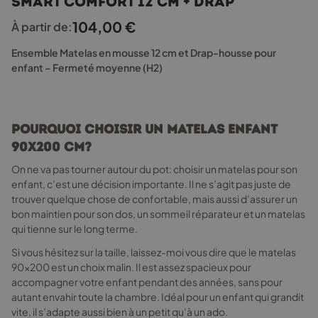
Smart Comfort 12 cm + drap
plusieurs
variations.
104,00
€
À partir de:
Les
options
Ensemble Matelas en mousse 12 cm et Drap-housse pour
peuvent
enfant – Fermeté moyenne (H2)
être
choisies
sur
la
Pourquoi choisir un matelas enfant
page
90x200 cm?
du
produit
On ne va pas tourner autour du pot: choisir un matelas pour son
enfant, c’est une décision importante. Il ne s’agit pas juste de
trouver quelque chose de confortable, mais aussi d’assurer un
bon maintien pour son dos, un sommeil réparateur et un matelas
qui tienne sur le long terme.
Si vous hésitez sur la taille, laissez-moi vous dire que le matelas
90x200 est un choix malin. Il est assez spacieux pour
accompagner votre enfant pendant des années, sans pour
autant envahir toute la chambre. Idéal pour un enfant qui grandit
vite, il s’adapte aussi bien à un petit qu’à un ado.