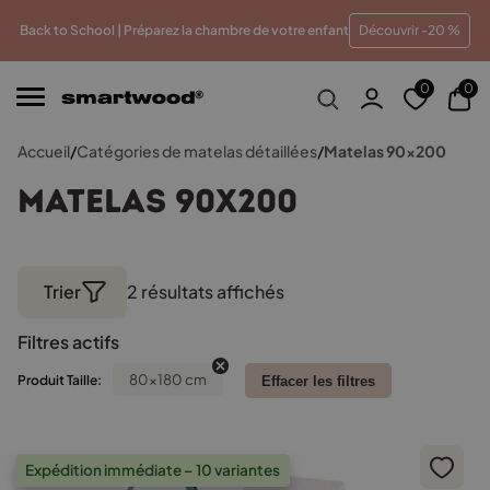
 meilleur prix
Paiements en plusieurs fois sans frais
T
Back to School | Préparez la chambre de votre enfant
Découvrir -20 %
0
0
Accueil
/
Catégories de matelas détaillées
/
Matelas 90x200
Matelas 90x200
Trier
2 résultats affichés
Trié
par
Filtres actifs
popularité
80x180 cm
Produit Taille:
Effacer les filtres
Expédition immédiate – 10 variantes