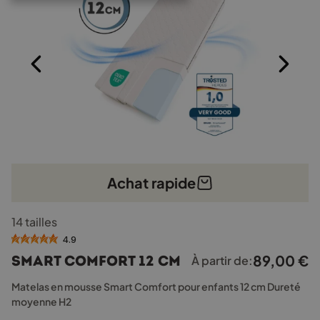
Achat rapide
Ce
14 tailles
produit
a
4.9
plusieurs
89,00
€
Smart Comfort 12 cm
À partir de:
variations.
Les
Matelas en mousse Smart Comfort pour enfants 12 cm Dureté
options
moyenne H2
peuvent