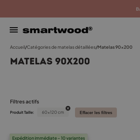
Garantie du meilleur prix
Ba
Accueil
/
Catégories de matelas détaillées
/
Matelas 90x200
Matelas 90x200
Filtres actifs
60x120 cm
Produit Taille:
Effacer les filtres
Expédition immédiate – 10 variantes