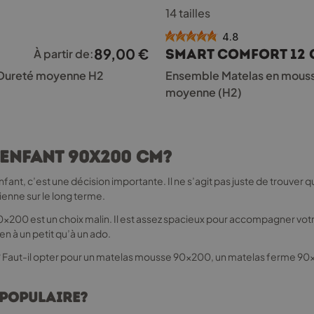
Ce
14 tailles
produit
a
4.8
plusieurs
89,00
€
Smart Comfort 12 
À partir de:
variations.
Les
 Dureté moyenne H2
Ensemble Matelas en mouss
options
moyenne (H2)
peuvent
être
choisies
sur
enfant 90x200 cm?
la
page
nfant, c’est une décision importante. Il ne s’agit pas juste de trouver
du
ienne sur le long terme.
produit
as 90x200 est un choix malin. Il est assez spacieux pour accompagner vo
en à un petit qu’à un ado.
er? Faut-il opter pour un matelas mousse 90x200, un matelas ferme 90
 populaire?