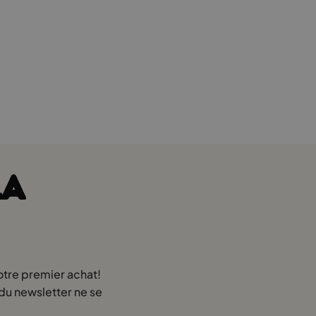
e et durable.
LA
otre premier achat!
ssion de trampoline improvisée sur le lit (on sait tous que ça
 du newsletter ne se