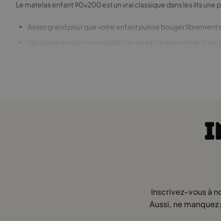
Le matelas enfant 90x200 est un vrai classique dans les lits une plac
Assez grand pour que votre enfant puisse bouger librement san
Idéal pour les dormeurs agités (et on sait que les enfants peu
Adapté aux petits comme aux ados → Vous n’aurez pas besoin
Ce type de matelas convient aussi aux lits d’amis ou aux chambr
Matelas mousse 90x200 – pourquoi c
I
Chez Smartwood, nous proposons principalement des matelas mou
La mousse est légère, donc facile à manipuler.
Elle est bien ventilée, donc fini les réveils en sueur.
Elle épouse bien la forme du corps, offrant un bon maintien 
Inscrivez-vous à n
Un matelas mousse 200x90 est idéal pour un enfant qui bouge bea
Aussi, ne manquez p
arrive!).