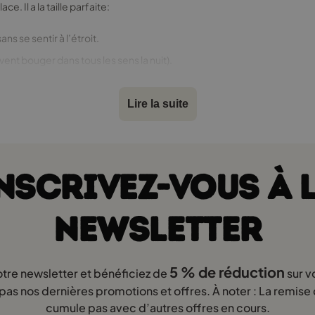
e. Il a la taille parfaite:
s se sentir à l’étroit.
vent bouger dans tous les sens la nuit).
 de changer de matelas tous les deux ans.
Lire la suite
es d’invités. Un matelas 200x90, c’est donc un investissement pratiqu
’est un bon choix?
NSCRIVEZ-VOUS À 
sse 90x200, et il y a une raison à cela:
NEWSLETTER
du dos.
5 % de réduction
otre newsletter et bénéficiez de
sur v
ucoup la nuit. Il reprend sa forme immédiatement, même après une se
as nos dernières promotions et offres. À noter : La remise
cumule pas avec d’autres offres en cours.