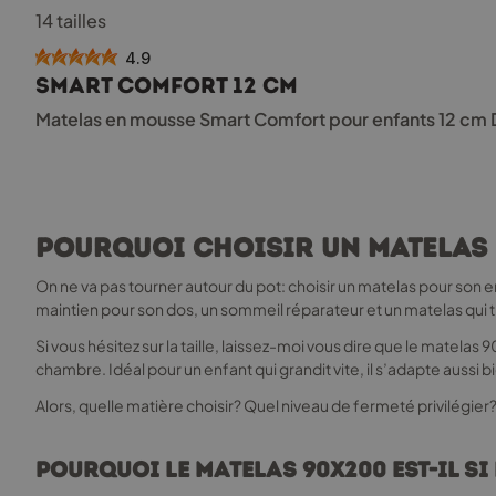
Ce
14 tailles
produit
a
4.9
plusieurs
Smart Comfort 12 cm
variations.
Les
Matelas en mousse Smart Comfort pour enfants 12 cm
options
peuvent
être
choisies
sur
Pourquoi choisir un matelas 
la
page
On ne va pas tourner autour du pot: choisir un matelas pour son e
du
maintien pour son dos, un sommeil réparateur et un matelas qui t
produit
Si vous hésitez sur la taille, laissez-moi vous dire que le matel
chambre. Idéal pour un enfant qui grandit vite, il s’adapte aussi bi
Alors, quelle matière choisir? Quel niveau de fermeté privilégi
Pourquoi le matelas 90x200 est-il si