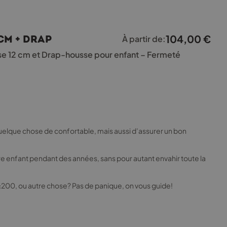
104,00
€
cm + drap
À partir de:
e 12 cm et Drap-housse pour enfant – Fermeté
 quelque chose de confortable, mais aussi d’assurer un bon
tre enfant pendant des années, sans pour autant envahir toute la
x200, ou autre chose? Pas de panique, on vous guide!