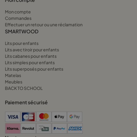
H3 (ferme) – Une option plus rigide, idéale pour les enfants
Mon compte
qui préfèrent un couchage plus dur ou qui commencent à
Commandes
être un peu plus lourds. Ce type de matelas est souvent
Effectuer un retour ou une réclamation
recommandé dès l’âge scolaire.
SMARTWOOD
H4 (très ferme) – Adapté aux adolescents et adultes, il est
conçu pour offrir un soutien maximal aux personnes ayant un
Lits pour enfants
poids plus important.
Lits avec tiroir pour enfants
Lits cabanes pour enfants
Lits simples pour enfants
Pourquoi choisir un matelas 70x160
Lits superposés pour enfants
Smart Comfort de Smartwood?
Matelas
Meubles
Chez Smartwood, on a conçu nos matelas enfant 70x160 pour
BACK TO SCHOOL
offrir un équilibre parfait entre confort et soutien. Grâce à une
structure en mousse haute résilience, ils s’adaptent aux
Paiement sécurisé
mouvements de votre enfant tout en maintenant sa colonne
bien droite.
Pourquoi nos matelas bebe 160x70
sont-ils un bon choix?