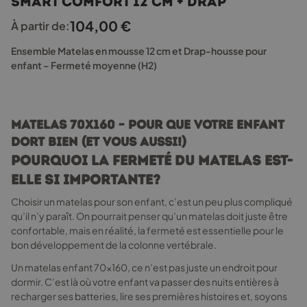
Smart Comfort 12 cm + drap
plusieurs
variations.
104,00
€
À partir de:
Les
options
Ensemble Matelas en mousse 12 cm et Drap-housse pour
peuvent
enfant – Fermeté moyenne (H2)
être
choisies
sur
la
Matelas 70x160 – Pour que votre enfant
page
dort bien (et vous aussi!)
du
produit
Pourquoi la fermeté du matelas est-
elle si importante?
Choisir un matelas pour son enfant, c’est un peu plus compliqué
qu’il n’y paraît. On pourrait penser qu’un matelas doit juste être
confortable, mais en réalité, la fermeté est essentielle pour le
bon développement de la colonne vertébrale.
Un matelas enfant 70x160, ce n’est pas juste un endroit pour
dormir. C’est là où votre enfant va passer des nuits entières à
recharger ses batteries, lire ses premières histoires et, soyons