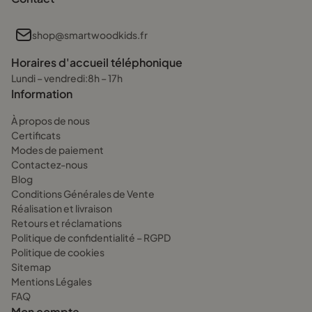
avec mal de dos!
Assez souple pour être agréable – Votre enfant pourra s’y
shop@smartwoodkids.fr
installer confortablement, que ce soit pour dormir, lire ou
jouer.
Horaires d'accueil téléphonique
Lundi – vendredi:8h – 17h
Et on ne va pas se mentir, un matelas enfant 160x70, ce n’est pas
Information
juste pour dormir… C’est aussi un trampoline improvisé, une
À propos de nous
cabane, un ring de catch entre frères et sœurs. Autant qu’il soit
Certificats
résistant, non?
Modes de paiement
Contactez-nous
Quelles autres options de fermeté
Blog
existent?
Conditions Générales de Vente
Réalisation et livraison
Si vous hésitez encore sur la fermeté H2, voici un petit
Retours et réclamations
comparatif pour vous aider à y voir plus clair:
Politique de confidentialité – RGPD
Politique de cookies
H1 (très souple) – Conçu principalement pour les bébés et
Sitemap
tout-petits, il est ultra-doux et adapté aux poids légers. Mais
Mentions Légales
pour un enfant plus grand, il peut manquer de maintien et
FAQ
causer des problèmes de posture.
Mon compte