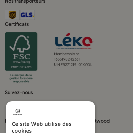
Nos transporteurs
Un soutien optimal pour une posture saine – Fini les
mauvaises positions pendant la nuit.
Certificats
Une mousse haute densité qui garde sa forme – Pas
d’affaissement prématuré.
Un couchage qui respire – Parfait pour éviter les sueurs
nocturnes et garantir un sommeil plus agréable.
Membership nr
Avec un matelas lit bebe 70x160, vous êtes sûr d’offrir un
1655198242361
UIN FR271219_01XYOL
environnement de sommeil idéal pour votre enfant.
Les autres critères importants
pour un bon matelas 70x160
Suivez-nous
Le niveau de fermeté est essentiel, mais il y a d’autres éléments
à prendre en compte pour garantir un sommeil sain et
confortable:
Boutiques officielles de la marque Smartwood
Ce site Web utilise des
Hygiène et entretien – Un enfant, ça vit son lit à fond. Que ce
cookies
soit pour dormir, lire, jouer ou renverser accidentellement