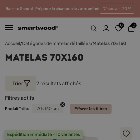
 meilleur prix
Paiements en plusieurs fois sans frais
T
Back to School | Préparez la chambre de votre enfant
Découvrir -20 %
0
0
Accueil
/
Catégories de matelas détaillées
/
Matelas 70x160
Matelas 70x160
Trier
2 résultats affichés
Trié
par
Filtres actifs
popularité
70x160 cm
Produit Taille:
Effacer les filtres
Expédition immédiate – 10 variantes