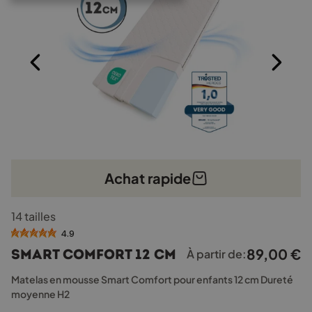
Achat rapide
Ce
14 tailles
produit
a
4.9
plusieurs
89,00
€
Smart Comfort 12 cm
À partir de:
variations.
Les
Matelas en mousse Smart Comfort pour enfants 12 cm Dureté
options
moyenne H2
peuvent