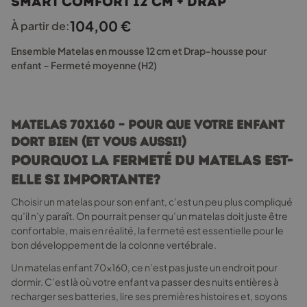
Smart Comfort 12 cm + drap
plusieurs
variations.
104,00
€
À partir de:
Les
options
Ensemble Matelas en mousse 12 cm et Drap-housse pour
peuvent
enfant – Fermeté moyenne (H2)
être
choisies
sur
la
Matelas 70x160 – Pour que votre enfant
page
dort bien (et vous aussi!)
du
produit
Pourquoi la fermeté du matelas est-
elle si importante?
Choisir un matelas pour son enfant, c’est un peu plus compliqué
qu’il n’y paraît. On pourrait penser qu’un matelas doit juste être
confortable, mais en réalité, la fermeté est essentielle pour le
bon développement de la colonne vertébrale.
Un matelas enfant 70x160, ce n’est pas juste un endroit pour
dormir. C’est là où votre enfant va passer des nuits entières à
recharger ses batteries, lire ses premières histoires et, soyons