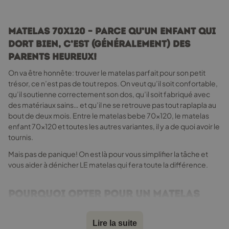
être
choisies
sur
Matelas 70x120 – parce qu’un enfant qui
la
dort bien, c’est (généralement) des
page
parents heureux!
du
produit
On va être honnête: trouver le matelas parfait pour son petit
trésor, ce n’est pas de tout repos. On veut qu’il soit confortable,
qu’il soutienne correctement son dos, qu’il soit fabriqué avec
des matériaux sains… et qu’il ne se retrouve pas tout raplapla au
bout de deux mois. Entre le matelas bebe 70x120, le matelas
enfant 70x120 et toutes les autres variantes, il y a de quoi avoir le
tournis.
Mais pas de panique! On est là pour vous simplifier la tâche et
vous aider à dénicher LE matelas qui fera toute la différence.
Pourquoi opter pour un matelas
70x120 cm?
Lire la suite
Le matelas enfant 120x70, c’est pile la bonne taille pour les lits