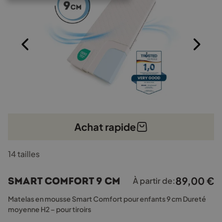
Achat rapide
Ce
14 tailles
produit
a
plusieurs
89,00
€
Smart Comfort 9 cm
À partir de:
variations.
Les
Matelas en mousse Smart Comfort pour enfants 9 cm Dureté
options
moyenne H2 – pour tiroirs
peuvent