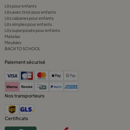
Lits pour enfants
Matelas mousse 70x120: léger et confortable
Lits avec tiroir pour enfants
Idéal pour les premières années, il offre un soutien correct
Lits cabanes pour enfants
tout en étant facile à déplacer.
Lits simples pour enfants
Matelas latex 70x120: pour les enfants sensibles
Lits superposés pour enfants
Le latex est naturellement antibactérien et anti-acariens, et il
Matelas
évacue bien la chaleur. Parfait pour les bouts de chou qui
Meubles
transpirent beaucoup ou ont tendance aux allergies.
BACK TO SCHOOL
Matelas à ressorts 70x120: soutien et stabilité
Paiement sécurisé
Les ressorts ensachés limitent les mouvements et offrent un
vrai soutien dorsal. C’est top pour les enfants qui bougent
beaucoup la nuit ou qui ont besoin d’une bonne fermeté.
Matelas réversible 70x120: un seul achat pour plusieurs
années
Nos transporteurs
Certains matelas lit bebe 70x120 ont deux faces
différentes: une plus ferme pour les nourrissons, l’autre un
peu plus souple quand ils grandissent. Pratique pour éviter
de racheter un matelas tous les deux ans!
Certificats