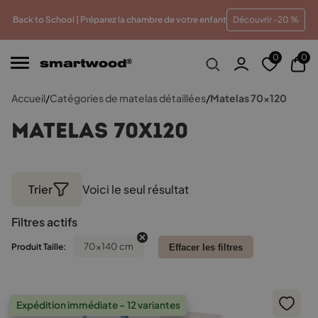
u meilleur prix
Paiements en plusieurs fois sans frais
T
Back to School | Préparez la chambre de votre enfant
Découvrir -20 %
0
0
Accueil
/
Catégories de matelas détaillées
/
Matelas 70x120
Matelas 70x120
Trier
Voici le seul résultat
Filtres actifs
70x140 cm
Produit Taille:
Effacer les filtres
Expédition immédiate – 12 variantes