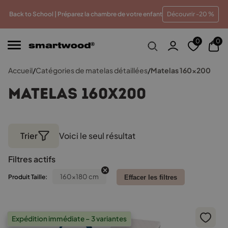
u meilleur prix
Paiements en plusieurs fois sans frais
T
Back to School | Préparez la chambre de votre enfant
Découvrir -20 %
0
0
Accueil
/
Catégories de matelas détaillées
/
Matelas 160x200
Matelas 160x200
Trier
Voici le seul résultat
Filtres actifs
160x180 cm
Produit Taille:
Effacer les filtres
Expédition immédiate – 3 variantes