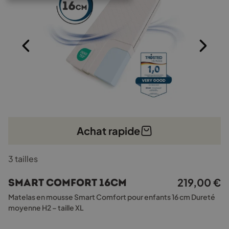
Achat rapide
Ce
3 tailles
produit
a
219,00
€
Smart Comfort 16cm
plusieurs
variations.
Matelas en mousse Smart Comfort pour enfants 16 cm Dureté
Les
moyenne H2 – taille XL
options
peuvent