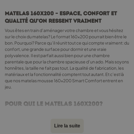
être
choisies
Matelas 160x200 – espace, confort et
sur
qualité qu’on ressent vraiment
la
page
Vous êtes en train d’aménager votre chambre et vous hésitez
du
sur le choix du matelas? Le format 160x200 pourrait bien être le
produit
bon. Pourquoi? Parce qu’il réunit tout ce qui compte vraiment: du
confort, une grande surface pour dormir et une vraie
polyvalence. Il est parfait aussi bien pour une chambre
parentale que pour la chambre spacieuse d’un ado. Mais soyons
honnêtes, la taille ne fait pas tout. La qualité de fabrication, les
matériaux et la fonctionnalité comptent tout autant. Et c’est là
que nos matelas mousse 160x200 Smart Comfort entrent en
jeu.
Pour qui le matelas 160x200?
C’est le choix idéal pour celles et ceux qui aiment avoir de
l’espace. Peu importe si vous dormez seul, en couple, avec
votre enfant ou… avec votre chat qui squatte toujours la moitié
Lire la suite
de l’oreiller, tout le monde y trouve sa place. Ce format offre