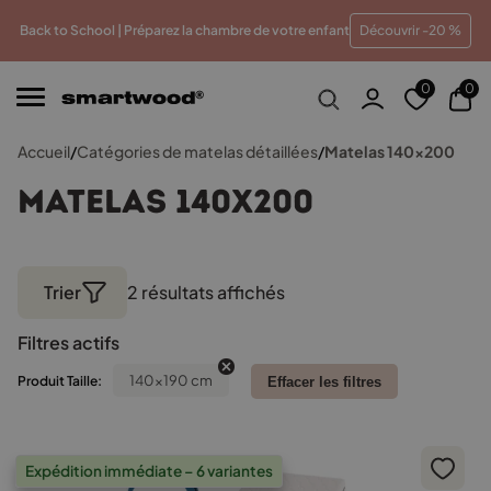
 meilleur prix
Paiements en plusieurs fois sans frais
T
Back to School | Préparez la chambre de votre enfant
Découvrir -20 %
0
0
Accueil
/
Catégories de matelas détaillées
/
Matelas 140x200
Matelas 140x200
Trier
2 résultats affichés
Trié
par
Filtres actifs
popularité
140x190 cm
Produit Taille:
Effacer les filtres
Expédition immédiate – 6 variantes