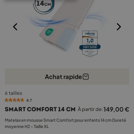
Achat rapide
Ce
6 tailles
produit
a
4.7
plusieurs
149,00
€
Smart Comfort 14 cm
À partir de:
variations.
Les
Matelas en mousse Smart Comfort pour enfants 14 cm Dureté
options
moyenne H2 – Taille XL
peuvent