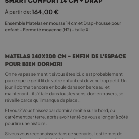
Smart Comfort 14 cm + drap
plusieurs
variations.
164,00
€
À partir de:
Les
options
Ensemble Matelas en mousse 14 cm et Drap-housse pour
peuvent
enfant – Fermeté moyenne (H2) – taille XL
être
choisies
sur
la
Matelas 140x200 cm – enfin de l’espace
page
pour bien dormir!
du
produit
On ne va pas se mentir: si vous êtes ici, c’est probablement
parce que le petit lit de votre enfant est devenu trop petit. Un
jour, il dormait encore en boule dans son berceau, et
maintenant… il s’étale dans tous les sens, dort en travers, se
réveille parce qu’il manque de place…
Et vous? Vous finissez par dormir à moitié sur le bord, ou
carrément par terre, après avoir tenté de vous allonger à côté
pour lire une histoire.
Si vous vous reconnaissez dans ce scénario, il est temps de