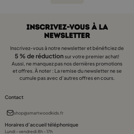
votre enfant dans sa croissance sans encombrer l’espace.
Assez grand pour dormir sans contrainte et bouger
librement.
INSCRIVEZ-VOUS À LA
Assez compact pour ne pas transformer la chambre en
NEWSLETTER
dortoir!
Idéal pour un lit Montessori, permettant à votre enfant d’être
Inscrivez-vous à notre newsletter et bénéficiez de
autonome et de monter et descendre facilement de son lit.
5 % de réduction
sur votre premier achat!
Aussi, ne manquez pas nos dernières promotions
Et si vous cherchez un format légèrement différent, le matelas
et offres. À noter : La remise du newsletter ne se
160x100 cm offre une disposition unique avec toujours autant
cumule pas avec d’autres offres en cours.
de confort.
Matelas mousse 100x160 cm – Le
Contact
choix du confort et de la souplesse
shop@smartwoodkids.fr
Si votre enfant bouge beaucoup la nuit, un matelas mousse
100x160 cm est une excellente option.
Horaires d'accueil téléphonique
Lundi – vendredi:8h – 17h