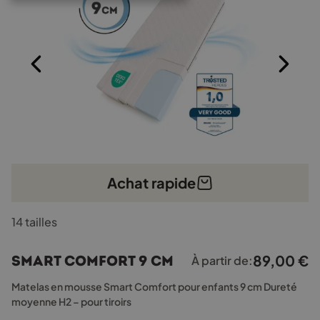
Achat rapide
Ce
14 tailles
produit
a
plusieurs
89,00
€
Smart Comfort 9 cm
À partir de:
variations.
Les
Matelas en mousse Smart Comfort pour enfants 9 cm Dureté
options
moyenne H2 – pour tiroirs
peuvent