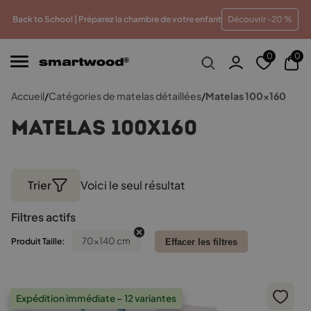
u meilleur prix
Paiements en plusieurs fois sans frais
T
Back to School | Préparez la chambre de votre enfant
Découvrir -20 %
0
0
Accueil
/
Catégories de matelas détaillées
/
Matelas 100x160
Matelas 100x160
Trier
Voici le seul résultat
Filtres actifs
70x140 cm
Produit Taille:
Effacer les filtres
Expédition immédiate – 12 variantes