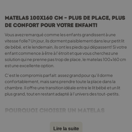
être
choisies
sur
Matelas 100x160 cm – Plus de place, plus
la
de confort pour votre enfant!
page
du
Vous avez remarqué comme les enfants grandissent à une
produit
vitesse folle? Un jour, ils dorment paisiblement dans leur petit lit
de bébé, et le lendemain, ils ont les pieds qui dépassent! Si votre
enfant commence à être à l’étroit et que vous cherchez une
solution qui ne prenne pas trop de place, le matelas 100x160 cm
est une excellente option.
C’est le compromis parfait: assez grand pour qu’il dorme
confortablement, mais sans prendre toute la place dans la
chambre. Il offre une transition idéale entre le lit bébé et un lit
plus grand, tout en restant adapté à l’univers des tout-petits.
Pourquoi choisir un matelas
100x160 cm?
Un matelas enfant 100x160 cm est conçu pour accompagner
Lire la suite