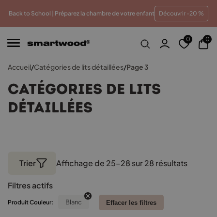
meilleur prix
Paiements en plusieurs fois sans frais
Tr
Back to School | Préparez la chambre de votre enfant
Découvrir -20 %
0
0
Accueil
/
Catégories de lits détaillées
/
Page 3
Catégories de lits
détaillées
Trier
Affichage de 25–28 sur 28 résultats
Trié
par
Filtres actifs
popular
Blanc
Produit Couleur:
Effacer les filtres