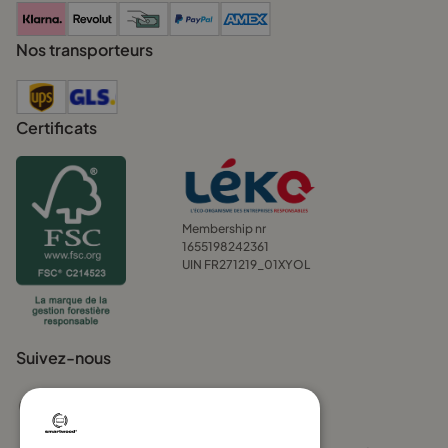
Nos transporteurs
Certificats
Membership nr
1655198242361
UIN FR271219_01XYOL
Suivez-nous