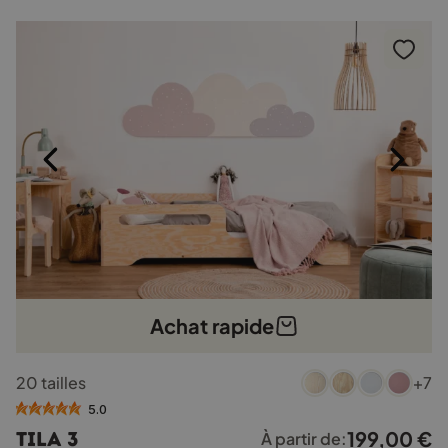
Achat rapide
Ce
20 tailles
+7
produit
a
5.0
plusieurs
199,00
€
TILA 3
À partir de:
variations.