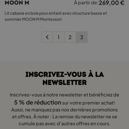
269,00
€
MOON M
À partir de:
variations.
Les
Lit cabane en bois pour enfant avec structure basse et
options
sommier MOON M Montessori
peuvent
être
choisies
1
2
3
sur
la
page
du
produit
INSCRIVEZ-VOUS À LA
NEWSLETTER
Inscrivez-vous à notre newsletter et bénéficiez de
5 % de réduction
sur votre premier achat!
Aussi, ne manquez pas nos dernières promotions
et offres. À noter : La remise du newsletter ne se
cumule pas avec d’autres offres en cours.