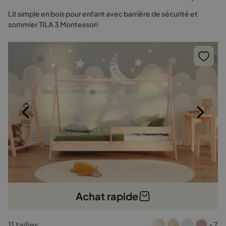
Les
Lit simple en bois pour enfant avec barrière de sécurité et
options
sommier TILA 3 Montessori
peuvent
être
choisies
sur
la
page
du
produit
Achat rapide
Ce
11 tailles
+7
produit