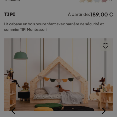
a
plusieurs
189,00
€
TIPI
À partir de:
variations.
Les
Lit cabane en bois pour enfant avec barrière de sécurité et
options
sommier TIPI Montessori
peuvent
être
choisies
sur
la
page
du
produit