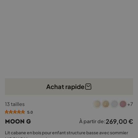
Achat rapide
Ce
13 tailles
+7
produit
a
5.0
plusieurs
269,00
€
MOON G
À partir de:
variations.
Les
Lit cabane en bois pour enfant structure basse avec sommier
options