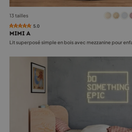
Ce
13 tailles
produit
a
5.0
plusieurs
MIMI A
variations.
Les
Lit superposé simple en bois avec mezzanine pour enf
options
peuvent
être
choisies
sur
la
page
du
produit