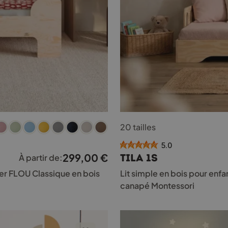
Ce
20 tailles
produit
a
5.0
plusieurs
299,00
€
TILA 1S
À partir de:
variations.
Les
er FLOU Classique en bois
Lit simple en bois pour enfa
options
canapé Montessori
peuvent
être
choisies
sur