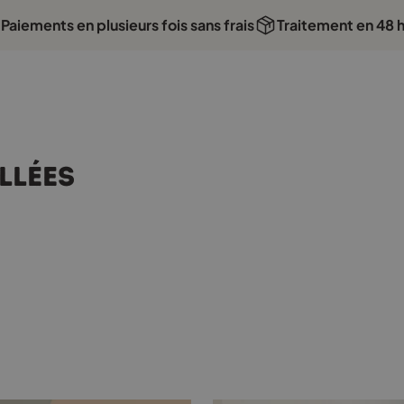
Paiements en plusieurs fois sans frais
Traitement en 48 
mande passée avant 16 h, expédition le jour même !
Expédition rap
llées