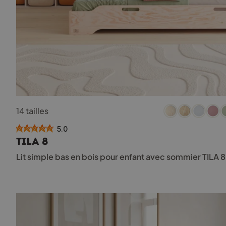
Ce
14 tailles
produit
a
5.0
plusieurs
TILA 8
variations.
Les
Lit simple bas en bois pour enfant avec sommier TILA 
options
peuvent
être
choisies
sur
la