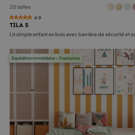
Ce
20 tailles
produit
a
4.9
plusieurs
TILA 5
variations.
Les
Lit simple enfant en bois avec barrière de sécurité et
options
peuvent
être
choisies
Expédition immédiate – 3 variantes
sur
la
page
du
produit