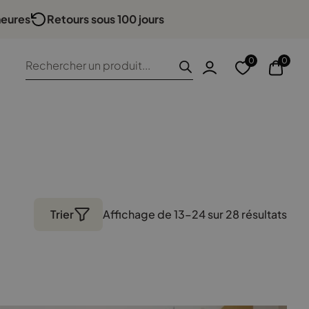
heures
Retours sous 100 jours
ide
Recherche
0
0
de
produits
Trier
Affichage de 13–24 sur 28 résultats
Trié
par
popu