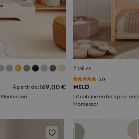
Ce
2 tailles
produit
a
5.0
plusieurs
169,00
€
MILO
À partir de:
variations.
Les
8 Montessori
Lit cabane en bois pour enf
options
Montessori
peuvent
être
choisies
sur
la