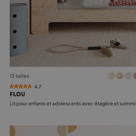
Ce
13 tailles
produit
a
4.7
plusieurs
FLOU
variations.
Les
Lit pour enfants et adolescents avec étagère et sommi
options
peuvent
être
choisies
sur