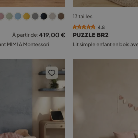
Ce
13 tailles
produit
a
4.8
plusieurs
419,00
€
PUZZLE BR2
À partir de:
variations.
Les
ant MIMI A Montessori
Lit simple enfant en bois a
options
peuvent
être
choisies
sur
la
page
du
produit