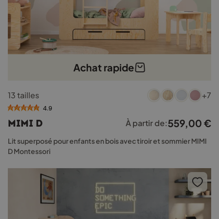
Achat rapide
Ce
13 tailles
+7
produit
a
4.9
plusieurs
559,00
€
MIMI D
À partir de:
variations.
Les
Lit superposé pour enfants en bois avec tiroir et sommier MIMI
options
D Montessori
peuvent
être
choisies
sur
la
page