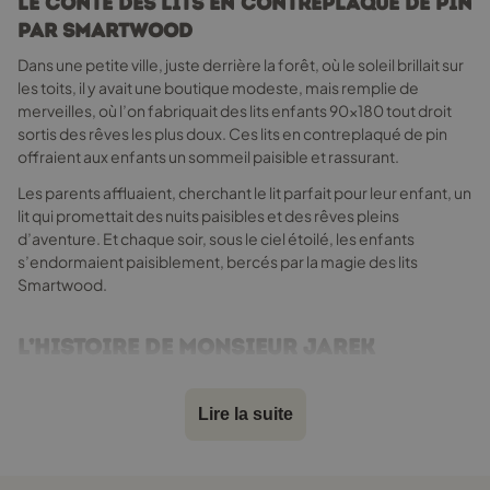
Le conte des lits en contreplaqué de pin
produit
par Smartwood
Dans une petite ville, juste derrière la forêt, où le soleil brillait sur
les toits, il y avait une boutique modeste, mais remplie de
merveilles, où l’on fabriquait des lits enfants 90x180 tout droit
sortis des rêves les plus doux. Ces lits en contreplaqué de pin
offraient aux enfants un sommeil paisible et rassurant.
Les parents affluaient, cherchant le lit parfait pour leur enfant, un
lit qui promettait des nuits paisibles et des rêves pleins
d’aventure. Et chaque soir, sous le ciel étoilé, les enfants
s’endormaient paisiblement, bercés par la magie des lits
Smartwood.
L’histoire de Monsieur Jarek
Monsieur Jarek avait toujours rêvé de créer des lits beaux et
confortables pour les enfants. Après des années d’expérience
Lire la suite
et d’inspiration puisée aux quatre coins du monde, il fonda
Smartwood, une marque où chaque lit était conçu avec amour
et soin.