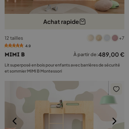
Achat rapide
Ce
12 tailles
+7
produit
a
4.9
plusieurs
489,00
€
MIMI B
À partir de:
variations.
Les
Lit superposé en bois pour enfants avec barrières de sécurité
options
et sommier MIMI B Montessori
peuvent
être
choisies
sur
la
page
du
produit