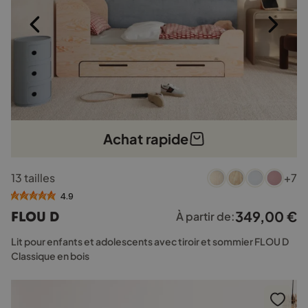
du
produit
Achat rapide
Ce
13 tailles
+7
produit
a
4.9
plusieurs
349,00
€
FLOU D
À partir de:
variations.
Les
Lit pour enfants et adolescents avec tiroir et sommier FLOU D
options
Classique en bois
peuvent
être
choisies