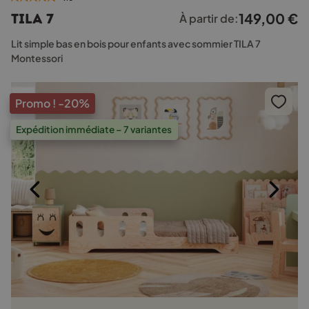
plusieurs
149,00
€
TILA 7
À partir de:
variations.
Les
Lit simple bas en bois pour enfants avec sommier TILA 7
options
Montessori
peuvent
être
choisies
Promo !
-20%
sur
la
Expédition immédiate – 7 variantes
page
du
produit