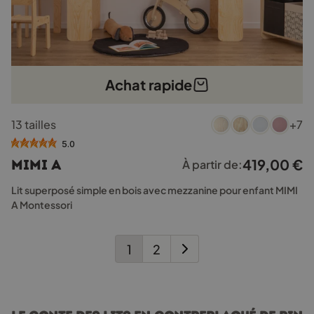
Achat rapide
Ce
13 tailles
+7
produit
a
5.0
plusieurs
419,00
€
MIMI A
À partir de:
variations.
Les
Lit superposé simple en bois avec mezzanine pour enfant MIMI
options
A Montessori
peuvent
être
choisies
1
2
sur
la
page
du