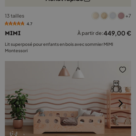
Ce
13 tailles
+7
produit
a
4.7
plusieurs
449,00
€
MIMI
À partir de:
variations.
Les
Lit superposé pour enfants en bois avec sommier MIMI
options
Montessori
peuvent
être
choisies
sur
la
page
du
produit