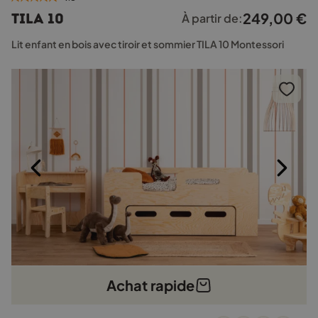
plusieurs
249,00
€
TILA 10
À partir de:
variations.
Les
Lit enfant en bois avec tiroir et sommier TILA 10 Montessori
options
peuvent
être
choisies
sur
la
page
du
produit
Achat rapide
Ce