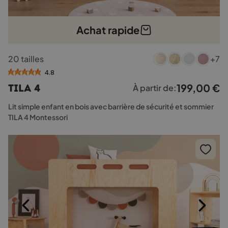
Achat rapide
Ce
20 tailles
+7
produit
a
4.8
plusieurs
199,00
€
TILA 4
À partir de:
variations.
Les
Lit simple enfant en bois avec barrière de sécurité et sommier
options
TILA 4 Montessori
peuvent
être
choisies
sur
la
page
du
produit