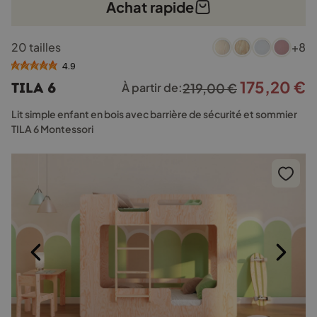
Achat rapide
Ce
20 tailles
+8
produit
a
4.9
plusieurs
175,20
€
Le
L
TILA 6
À partir de:
219,00
€
variations.
prix
p
Les
Lit simple enfant en bois avec barrière de sécurité et sommier
options
initial
a
TILA 6 Montessori
peuvent
était :
e
être
219,00 €.
1
choisies
sur
la
page
du
produit