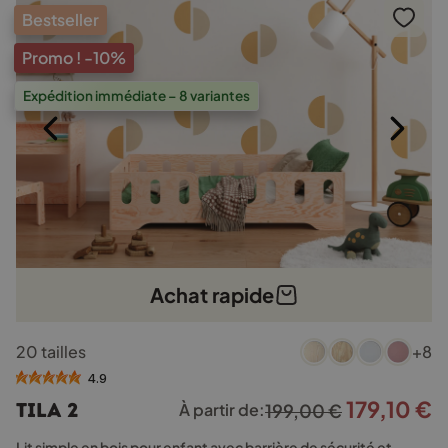
Bestseller
Promo !
-10%
Expédition immédiate – 8 variantes
Achat rapide
Ce
20 tailles
+8
produit
a
4.9
plusieurs
179,10
€
Le
L
TILA 2
À partir de:
199,00
€
variations.
prix
p
Les
Lit simple en bois pour enfant avec barrière de sécurité et