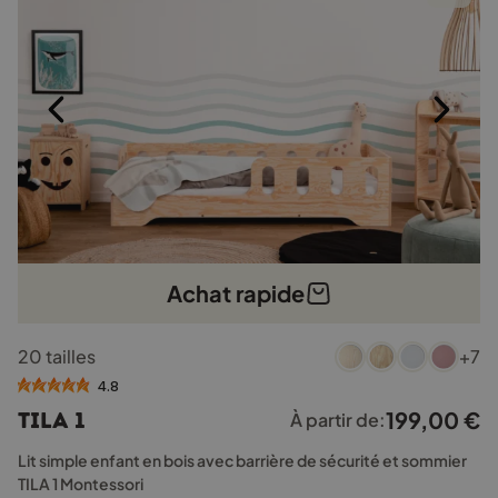
sur
la
page
du
produit
Achat rapide
Ce
20 tailles
+7
produit
a
4.8
plusieurs
199,00
€
TILA 1
À partir de:
variations.
Les
Lit simple enfant en bois avec barrière de sécurité et sommier
options
TILA 1 Montessori