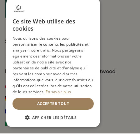
Membership nr
Les modèles variés: lits superposés
1655198242361
et lits cabanes
UIN FR271219_01XYOL
Ce site Web utilise des
Chez Smartwood, chaque famille trouve le lit parfait pour son
cookies
enfant. Parmi les modèles préférés, on retrouve:
Nous utilisons des cookies pour
Suivez-nous
Le lit superposé 180x90, idéal pour les fratries ou pour
personnaliser le contenu, les publicités et
accueillir des amis, spacieuse et adaptée aux enfants qui
analyser notre trafic. Nous partageons
grandissent vite
également des informations sur votre
utilisation de notre site avec nos
Le lit cabane 90x180, un véritable cocon de rêve qui stimule
partenaires de publicité et d'analyse qui
Boutiques officielles de la marque Smartwood
l’imagination, alliant esthétisme et fonctionnalité pour un
peuvent les combiner avec d'autres
espace à la fois cosy et pratique
informations que vous leur avez fournies ou
smartwood.pl
qu'ils ont collectées lors de votre utilisation
Le lit 180x90, parfait pour offrir plus d’espace et de confort
de leurs services.
En savoir plus
aux enfants en pleine croissance
smartwood.de
ACCEPTER TOUT
smartwoodkids.fr
La magie des lits Smartwood
AFFICHER LES DÉTAILS
Chaque lit vendu chez Smartwood est plus qu’un simple meuble.
smartwoodkids.it
C’est un cocon où les enfants peuvent rêver, jouer et se sentir en
sécurité.