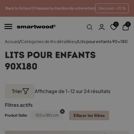
eur prix
Paiements en plusieurs fois sans frais
Traitem
Back to School | Préparez la chambre de votre enfant
Découvrir -20 %
0
0
Accueil
/
Catégories de lits détaillées
/
Lits pour enfants 90x180
Lits pour enfants
90x180
Trier
Affichage de 1–12 sur 24 résultats
Trié
par
Filtres actifs
popularit
100x180 cm
Produit Taille:
Effacer les filtres