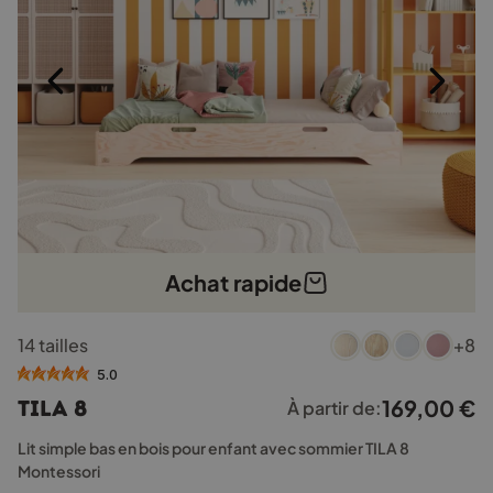
page
du
produit
Achat rapide
Ce
14 tailles
+8
produit
a
5.0
plusieurs
169,00
€
TILA 8
À partir de:
variations.
Les
Lit simple bas en bois pour enfant avec sommier TILA 8
options
Montessori
peuvent