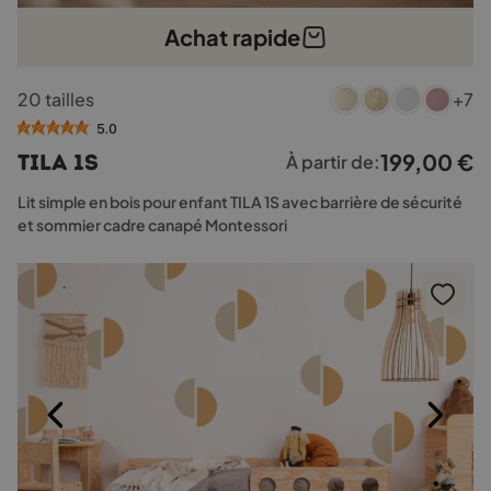
Achat rapide
Ce
20 tailles
+7
produit
a
5.0
plusieurs
199,00
€
TILA 1S
À partir de:
variations.
Les
Lit simple en bois pour enfant TILA 1S avec barrière de sécurité
options
et sommier cadre canapé Montessori
peuvent
être
choisies
sur
la
page
du
produit