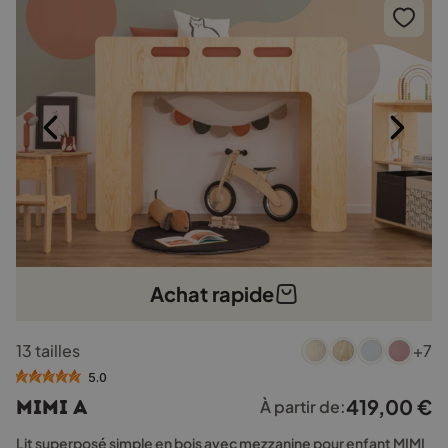
Achat rapide
Ce
13 tailles
+7
produit
a
5.0
plusieurs
419,00
€
MIMI A
À partir de:
variations.
Les
Lit superposé simple en bois avec mezzanine pour enfant MIMI