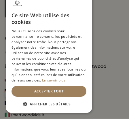
Membership nr
détente.
1655198242361
Modèle MIMI
– Un lit superposé classique avec des
UIN FR271219_01XYOL
Ce site Web utilise des
ouvertures en forme de fenêtres pour la partie inférieure.
cookies
Modèle MIMI D
– Un lit superposé avec un tiroir de
Nous utilisons des cookies pour
rangement ou une option de couchage supplémentaire
personnaliser le contenu, les publicités et
Suivez-nous
pour un troisième enfant.
analyser notre trafic. Nous partageons
également des informations sur votre
utilisation de notre site avec nos
Lits modulables – des solutions
partenaires de publicité et d'analyse qui
évolutives
peuvent les combiner avec d'autres
Boutiques officielles de la marque Smartwood
informations que vous leur avez fournies ou
Les lits modulables sont comme des briques de construction
qu'ils ont collectées lors de votre utilisation
géantes: vous pouvez les adapter en fonction des besoins de
smartwood.pl
de leurs services.
En savoir plus
vos enfants. Aujourd’hui, ce sont deux lits séparés, demain un lit
superposé 180x80, et plus tard, un espace de jeu
smartwood.de
ACCEPTER TOUT
transformable.
smartwoodkids.fr
AFFICHER LES DÉTAILS
Ce type de lit grandit avec vos enfants et évolue selon leurs
envies. Grâce à cette flexibilité, la chambre de votre enfant ne
smartwoodkids.it
sera jamais figée: elle peut changer et se réinventer à l’infini!
Nous proposons deux modèles de lits modulables 80x180: