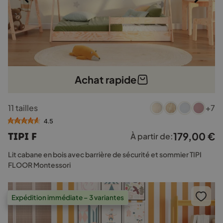
Achat rapide
Ce
11 tailles
+7
produit
a
4.5
plusieurs
179,00
€
TIPI F
À partir de:
variations.
Les
Lit cabane en bois avec barrière de sécurité et sommier TIPI
options
FLOOR Montessori
peuvent
être
choisies
Expédition immédiate – 3 variantes
sur
la