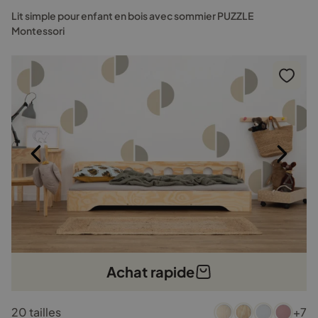
Les
Lit simple pour enfant en bois avec sommier PUZZLE
options
Montessori
peuvent
être
choisies
sur
la
page
du
produit
Achat rapide
Ce
20 tailles
+7
produit