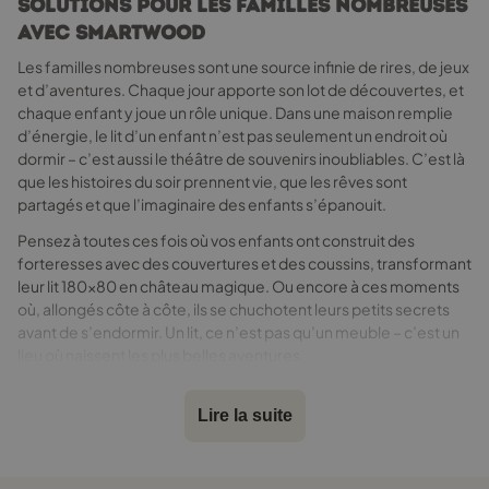
Solutions pour les familles nombreuses
produit
avec Smartwood
Les familles nombreuses sont une source infinie de rires, de jeux
et d’aventures. Chaque jour apporte son lot de découvertes, et
chaque enfant y joue un rôle unique. Dans une maison remplie
d’énergie, le lit d’un enfant n’est pas seulement un endroit où
dormir – c’est aussi le théâtre de souvenirs inoubliables. C’est là
que les histoires du soir prennent vie, que les rêves sont
partagés et que l’imaginaire des enfants s’épanouit.
Pensez à toutes ces fois où vos enfants ont construit des
forteresses avec des couvertures et des coussins, transformant
leur lit 180x80 en château magique. Ou encore à ces moments
où, allongés côte à côte, ils se chuchotent leurs petits secrets
avant de s’endormir. Un lit, ce n’est pas qu’un meuble – c’est un
lieu où naissent les plus belles aventures.
Durabilité et résistance pour une
Lire la suite
utilisation intensive
Dans une maison remplie de petits aventuriers, les meubles