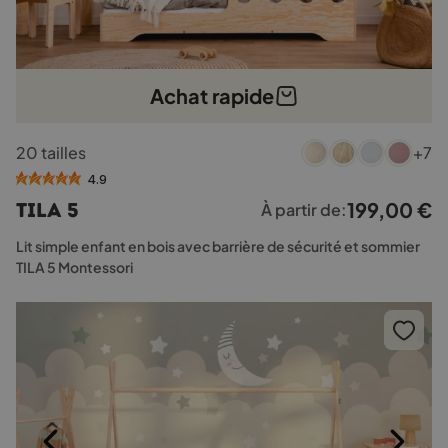
Achat rapide
Ce
20 tailles
+7
produit
a
4.9
plusieurs
199,00
€
TILA 5
À partir de:
variations.
Les
Lit simple enfant en bois avec barrière de sécurité et sommier
options
TILA 5 Montessori
peuvent
être
choisies
sur
la
page
du
produit