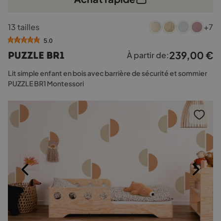
Ce
13 tailles
+7
produit
a
5.0
plusieurs
239,00
€
PUZZLE BR1
À partir de:
variations.
Les
Lit simple enfant en bois avec barrière de sécurité et sommier
options
PUZZLE BR1 Montessori
peuvent
être
choisies
sur
la
page
du
produit