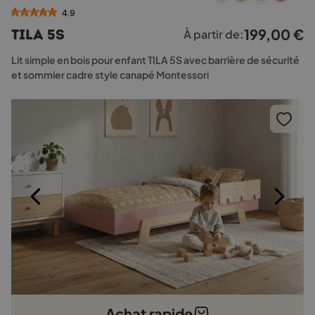
a
4.9
plusieurs
199,00
€
TILA 5S
À partir de:
variations.
Les
Lit simple en bois pour enfant TILA 5S avec barrière de sécurité
options
et sommier cadre style canapé Montessori
peuvent
être
choisies
sur
la
page
du
produit
Achat rapide