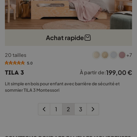
Achat rapide
Ce
20 tailles
+7
produit
a
5.0
plusieurs
199,00
€
TILA 3
À partir de:
variations.
Les
Lit simple en bois pour enfant avec barrière de sécurité et
options
sommier TILA 3 Montessori
peuvent
être
choisies
1
2
3
sur
la
page
du