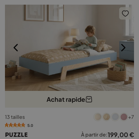
être
choisies
sur
la
page
du
produit
Achat rapide
Ce
13 tailles
+7
produit
a
5.0
plusieurs
199,00
€
PUZZLE
À partir de:
variations.