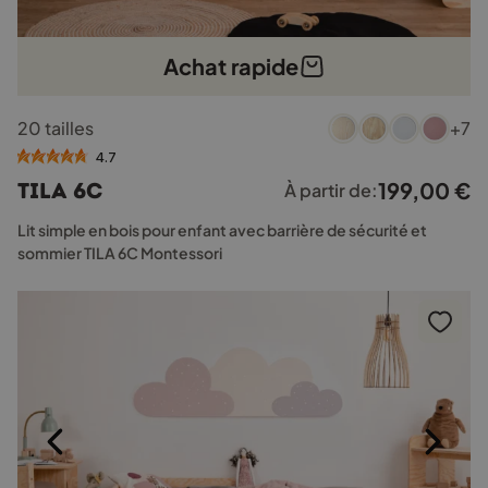
Achat rapide
Ce
20 tailles
+7
produit
a
4.7
plusieurs
199,00
€
TILA 6C
À partir de:
variations.
Les
Lit simple en bois pour enfant avec barrière de sécurité et
options
sommier TILA 6C Montessori
peuvent
être
choisies
sur
la
page
du
produit