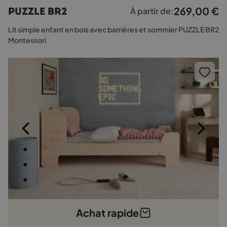
plusieurs
269,00
€
PUZZLE BR2
À partir de:
variations.
Les
Lit simple enfant en bois avec barrières et sommier PUZZLE BR2
options
Montessori
peuvent
être
choisies
sur
la
page
du
produit
Achat rapide