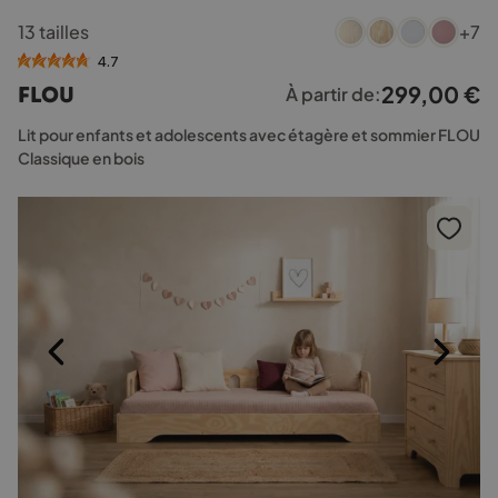
Ce
13 tailles
+7
produit
a
4.7
plusieurs
299,00
€
FLOU
À partir de:
variations.
Les
Lit pour enfants et adolescents avec étagère et sommier FLOU
options
Classique en bois
peuvent
être
choisies
sur
la
page
du
produit