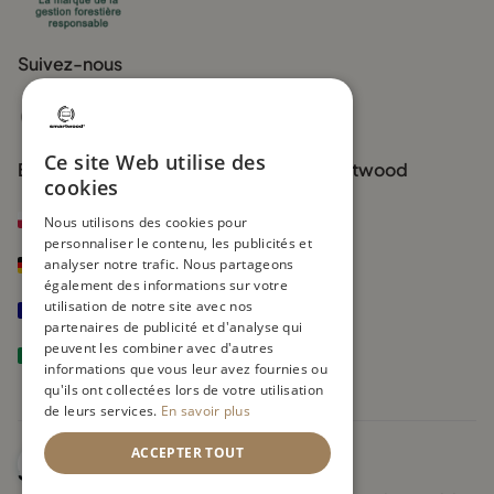
Avant de faire votre choix, il est toujours utile de consulter les
avis d’autres parents. Vous pouvez regarder:
Suivez-nous
Les avis clients sur le site du fabricant,
Les commentaires Google,
Les réseaux sociaux, où de nombreux parents partagent
Ce site Web utilise des
leurs expériences et photos.
Boutiques officielles de la marque Smartwood
cookies
smartwood.pl
Nous utilisons des cookies pour
Facilité de montage
personnaliser le contenu, les publicités et
smartwood.de
analyser notre trafic. Nous partageons
Un lit enfant 70x160 doit être simple à monter. Vérifiez que:
également des informations sur votre
utilisation de notre site avec nos
smartwoodkids.fr
Les instructions sont claires,
partenaires de publicité et d'analyse qui
peuvent les combiner avec d'autres
Tous les outils nécessaires sont fournis,
smartwoodkids.it
informations que vous leur avez fournies ou
Le montage peut se faire sans difficulté.
qu'ils ont collectées lors de votre utilisation
de leurs services.
En savoir plus
Les lits Smartwood sont conçus pour un assemblage rapide et
ACCEPTER TOUT
intuitif, permettant même aux parents novices en bricolage de
les monter facilement.