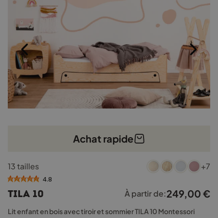
la
page
du
produit
Achat rapide
Ce
13 tailles
+7
produit
a
4.8
plusieurs
249,00
€
TILA 10
À partir de:
variations.
Les
Lit enfant en bois avec tiroir et sommier TILA 10 Montessori