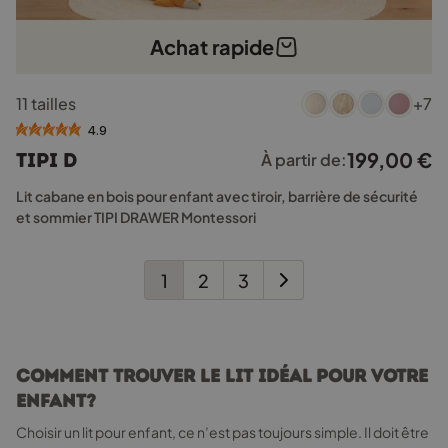
Achat rapide
Ce
11 tailles
+7
produit
a
4.9
plusieurs
199,00
€
TIPI D
À partir de:
variations.
Les
Lit cabane en bois pour enfant avec tiroir, barrière de sécurité
options
et sommier TIPI DRAWER Montessori
peuvent
être
choisies
1
2
3
sur
la
page
du
Comment trouver le lit idéal pour votre
produit
enfant?
Choisir un lit pour enfant, ce n’est pas toujours simple. Il doit être