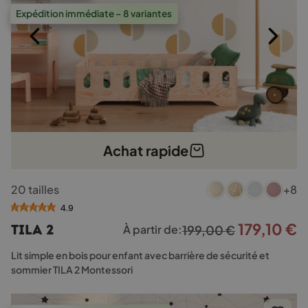
Expédition immédiate – 8 variantes
Achat rapide
Ce
20 tailles
+8
produit
a
4.9
plusieurs
179,10
€
Le
L
TILA 2
À partir de:
199,00
€
variations.
prix
p
Les
Lit simple en bois pour enfant avec barrière de sécurité et
options
initial
a
sommier TILA 2 Montessori
peuvent
était :
e
être
199,00 €.
1
choisies