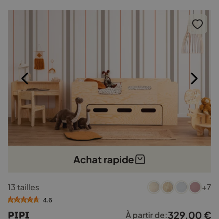
options
peuvent
être
choisies
sur
la
page
du
produit
Achat rapide
Ce
13 tailles
+7
produit
a
4.6
plusieurs
329,00
€
PIPI
À partir de:
variations.