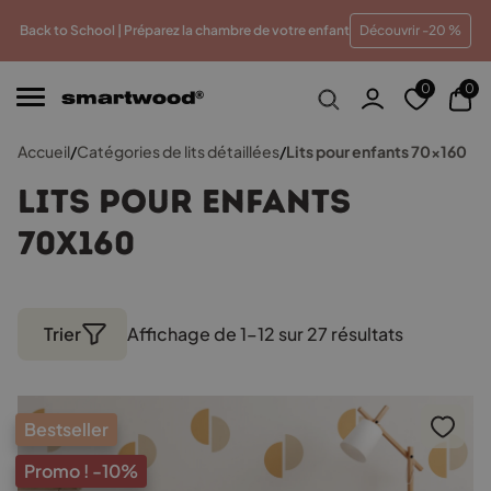
eur prix
Paiements en plusieurs fois sans frais
Traitem
Back to School | Préparez la chambre de votre enfant
Découvrir -20 %
0
0
Accueil
/
Catégories de lits détaillées
/
Lits pour enfants 70x160
Lits pour enfants
70x160
Trier
Affichage de 1–12 sur 27 résultats
Trié
par
popularité
Bestseller
Promo !
-10%