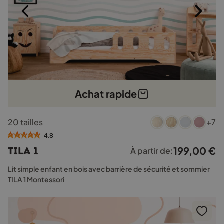
produit
Achat rapide
Ce
20 tailles
+7
produit
a
4.8
plusieurs
199,00
€
TILA 1
À partir de:
variations.
Les
Lit simple enfant en bois avec barrière de sécurité et sommier
options
TILA 1 Montessori
peuvent
être
choisies
sur