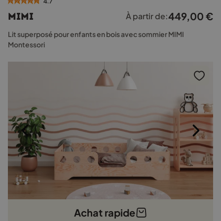
4.7
plusieurs
449,00
€
MIMI
À partir de:
variations.
Les
Lit superposé pour enfants en bois avec sommier MIMI
options
Montessori
peuvent
être
choisies
sur
la
page
du
produit
Achat rapide