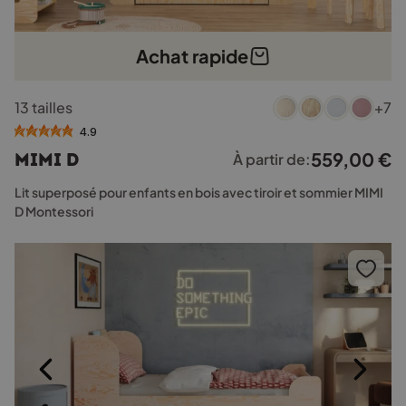
Achat rapide
Ce
13 tailles
+7
produit
a
4.9
plusieurs
559,00
€
MIMI D
À partir de:
variations.
Les
Lit superposé pour enfants en bois avec tiroir et sommier MIMI
options
D Montessori
peuvent
être
choisies
sur
la
page
du
produit