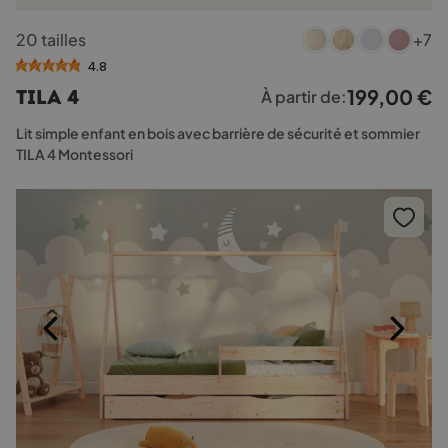
Ce
20 tailles
+7
produit
a
4.8
plusieurs
199,00
€
TILA 4
À partir de:
variations.
Les
Lit simple enfant en bois avec barrière de sécurité et sommier
options
TILA 4 Montessori
peuvent
être
choisies
sur
la
page
du
produit