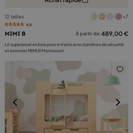
Ce
12 tailles
+7
produit
a
4.9
plusieurs
489,00
€
MIMI B
À partir de:
variations.
Les
Lit superposé en bois pour enfants avec barrières de sécurité
options
et sommier MIMI B Montessori
peuvent
être
choisies
sur
la
page
du
produit