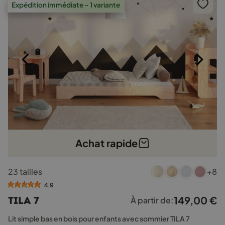
Expédition immédiate – 1 variante
sur
la
page
du
produit
Achat rapide
Ce
23 tailles
+8
produit
a
4.9
plusieurs
149,00
€
TILA 7
À partir de:
variations.
Les
Lit simple bas en bois pour enfants avec sommier TILA 7