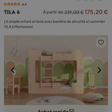
a
4.9
plusieurs
175,20
€
Le
L
TILA 6
À partir de:
219,00
€
variations.
prix
p
Les
Lit simple enfant en bois avec barrière de sécurité et sommier
options
initial
a
TILA 6 Montessori
peuvent
était :
e
être
219,00 €.
1
choisies
sur
la
page
du
produit
Achat rapide