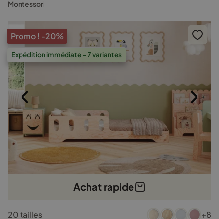
options
Montessori
peuvent
être
choisies
Promo !
-20%
sur
la
Expédition immédiate – 7 variantes
page
du
produit
Achat rapide
Ce
20 tailles
+8
produit