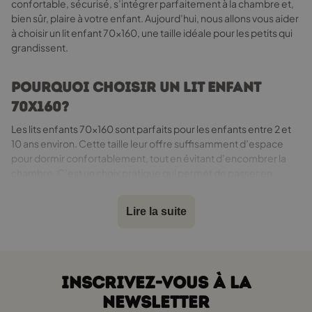
confortable, sécurisé, s’intégrer parfaitement à la chambre et,
bien sûr, plaire à votre enfant. Aujourd’hui, nous allons vous aider
à choisir un lit enfant 70x160, une taille idéale pour les petits qui
grandissent.
Pourquoi choisir un lit enfant
70x160?
Les lits enfants 70x160 sont parfaits pour les enfants entre 2 et
10 ans environ. Cette taille leur offre suffisamment d’espace
pour dormir confortablement, tout en évitant d’encombrer la
chambre. C’est un choix pratique qui permet de passer en
douceur du lit bébé à un lit plus grand.
Si vous cherchez une alternative pour maximiser l’espace, un lit
Lire la suite
superposé 70x160 est une excellente option, surtout pour les
fratries partageant la même chambre.
Sécurité avant tout
INSCRIVEZ-VOUS À LA
NEWSLETTER
Le premier critère à vérifier est la sécurité. Un lit enfant 70x160