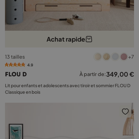
Achat rapide
Ce
13 tailles
+7
produit
a
4.9
plusieurs
349,00
€
FLOU D
À partir de:
variations.
Les
Lit pour enfants et adolescents avec tiroir et sommier FLOU D
options
Classique en bois
peuvent
être
choisies
sur
la
page
du