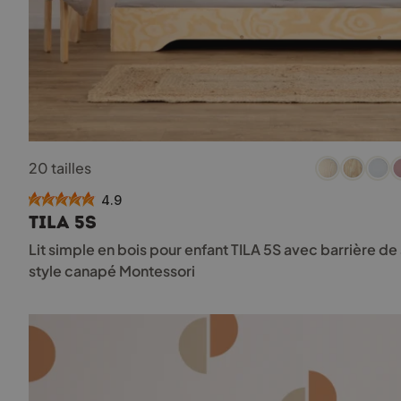
Ce
20 tailles
produit
a
4.9
plusieurs
TILA 5S
variations.
Les
Lit simple en bois pour enfant TILA 5S avec barrière d
options
style canapé Montessori
peuvent
être
choisies
sur
la
page
du