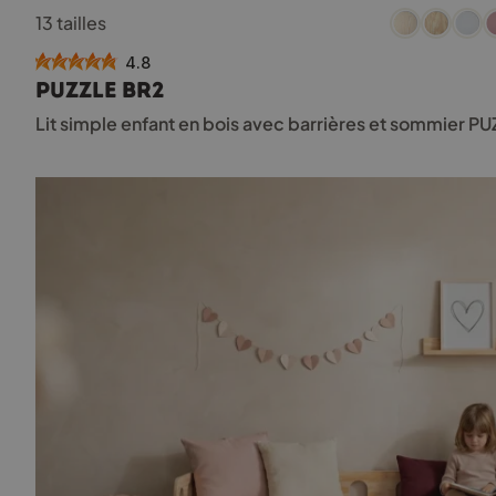
Ce
13 tailles
produit
a
4.8
plusieurs
PUZZLE BR2
variations.
Les
Lit simple enfant en bois avec barrières et sommier P
options
peuvent
être
choisies
sur
la
page
du
produit