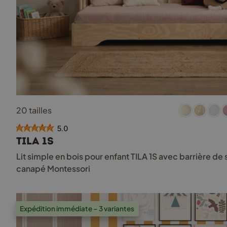
Ce
20 tailles
produit
a
5.0
plusieurs
TILA 1S
variations.
Les
Lit simple en bois pour enfant TILA 1S avec barrière d
options
canapé Montessori
peuvent
être
choisies
sur
Expédition immédiate – 3 variantes
la