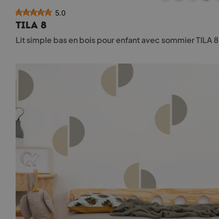
a
5.0
plusieurs
TILA 8
variations.
Les
Lit simple bas en bois pour enfant avec sommier TILA 
options
peuvent
être
choisies
sur
la
page
du
produit