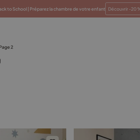
Paiements en plusieurs fois sans frais
Traitement en 48 
ck to School | Préparez la chambre de votre enfant
Découvrir -20 
Page 2
0