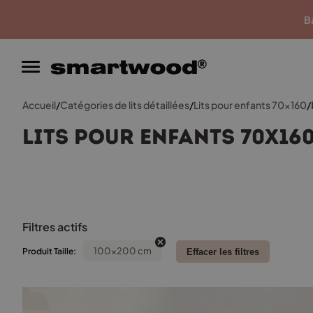
Garantie du meilleur prix
Ba
Accueil
/
Catégories de lits détaillées
/
Lits pour enfants 70x160
/
Lits pour enfants 70x16
Filtres actifs
100x200 cm
Produit Taille:
Effacer les filtres