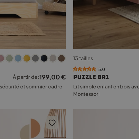
Ce
13 tailles
produit
a
5.0
plusieurs
199,00
€
PUZZLE BR1
À partir de:
variations.
Les
e sécurité et sommier cadre
Lit simple enfant en bois a
options
Montessori
peuvent
être
choisies
sur
la
page
du