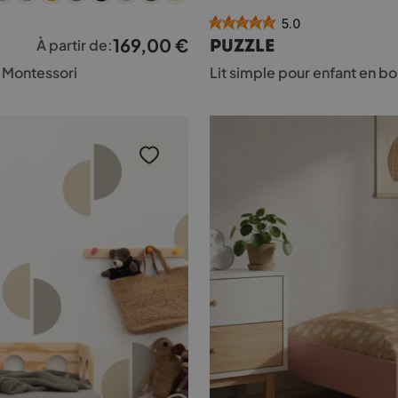
a
5.0
plusieurs
169,00
€
PUZZLE
À partir de:
variations.
Les
8 Montessori
Lit simple pour enfant en 
options
peuvent
être
choisies
sur
la
page
du
produit