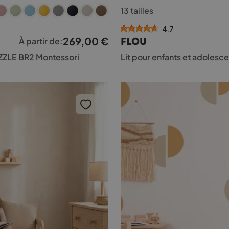
Ce
13 tailles
produit
a
4.7
plusieurs
269,00
€
FLOU
À partir de:
variations.
Les
UZZLE BR2 Montessori
Lit pour enfants et adolesc
options
peuvent
être
choisies
sur
la
page
du
produit