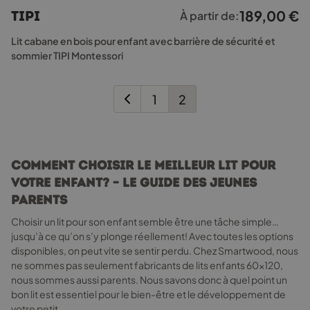
plusieurs
189,00
€
TIPI
À partir de:
variations.
Les
Lit cabane en bois pour enfant avec barrière de sécurité et
options
sommier TIPI Montessori
peuvent
être
choisies
1
2
sur
la
page
du
Comment choisir le meilleur lit pour
produit
votre enfant? – Le guide des jeunes
parents
Choisir un lit pour son enfant semble être une tâche simple…
jusqu’à ce qu’on s’y plonge réellement! Avec toutes les options
disponibles, on peut vite se sentir perdu. Chez Smartwood, nous
ne sommes pas seulement fabricants de lits enfants 60x120,
nous sommes aussi parents. Nous savons donc à quel point un
bon lit est essentiel pour le bien-être et le développement de
votre petit.