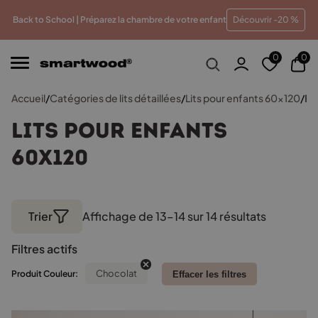
 meilleur prix
Paiements en plusieurs fois sans frais
Tr
Back to School | Préparez la chambre de votre enfant
Découvrir -20 %
0
0
Accueil
/
Catégories de lits détaillées
/
Lits pour enfants 60x120
/
Pa
Lits pour enfants
60x120
Trier
Affichage de 13–14 sur 14 résultats
Trié
par
Filtres actifs
popularit
Chocolat
Produit Couleur:
Effacer les filtres