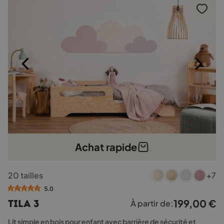
Achat rapide
Ce
20 tailles
+7
produit
a
5.0
plusieurs
199,00
€
TILA 3
À partir de:
variations.
Les
Lit simple en bois pour enfant avec barrière de sécurité et