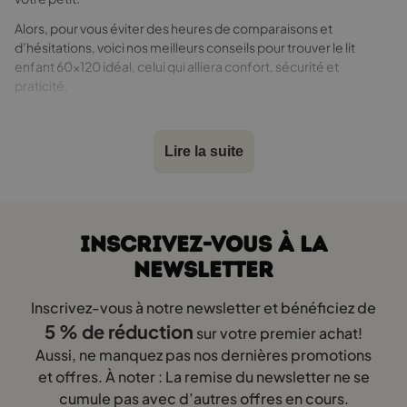
Alors, pour vous éviter des heures de comparaisons et
d’hésitations, voici nos meilleurs conseils pour trouver le lit
enfant 60x120 idéal, celui qui alliera confort, sécurité et
praticité.
Un bon sommeil pour bien grandir
Lire la suite
Le sommeil est un pilier essentiel du développement de votre
enfant. Pendant la nuit, il récupère de sa journée, son cerveau
assimile ce qu’il a appris, et son corps grandit. Un bon sommeil
favorise:
INSCRIVEZ-VOUS À LA
Un système immunitaire renforcé,
NEWSLETTER
Moins de stress et de troubles émotionnels,
Inscrivez-vous à notre newsletter et bénéficiez de
Un développement physique et mental équilibré.
5 % de réduction
sur votre premier achat!
Aussi, ne manquez pas nos dernières promotions
En clair, bien choisir son lit 60x120, c’est bien plus qu’une
et offres. À noter : La remise du newsletter ne se
question de déco, c’est une garantie de nuits paisibles pour
cumule pas avec d’autres offres en cours.
votre enfant… et pour vous aussi!